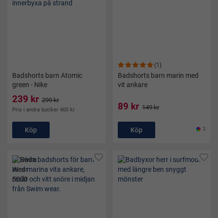
(1)
Badshorts barn Atomic
Badshorts barn marin med
green - Nike
vit ankare
239 kr
299 kr
89 kr
149 kr
Pris i andra butiker 400 kr
Köp
Köp
2