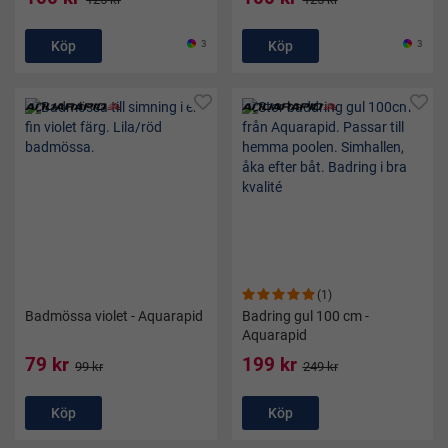
Köp
3
Köp
3
(1)
Badmössa violet - Aquarapid
Badring gul 100 cm -
Aquarapid
79 kr
199 kr
99 kr
249 kr
Köp
Köp