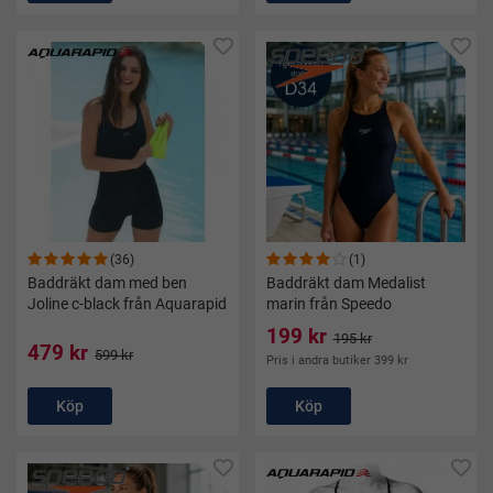
(36)
(1)
Baddräkt dam med ben
Baddräkt dam Medalist
Joline c-black från Aquarapid
marin från Speedo
199 kr
195 kr
479 kr
599 kr
Pris i andra butiker 399 kr
Köp
Köp