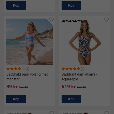
Köp
Köp
(3)
(2)
Baddräkt barn volang med
Baddräkt dam Akami -
mönster
Aquarapid
89 kr
519 kr
149 kr
649 kr
Köp
Köp