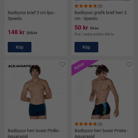
(3)
Badbyxor brief 5 cm lips -
Badbyxor grafik brief herr 5
Speedo
cm - Speedo
50 kr
99 kr
148 kr
295 kr
Pris i andra butiker 295 kr
Köp
Köp
Nyhet
(2)
Badbyxor herr boxer Phillis -
Badbyxor herr boxer Priske -
Aquarapid
Aquarapid