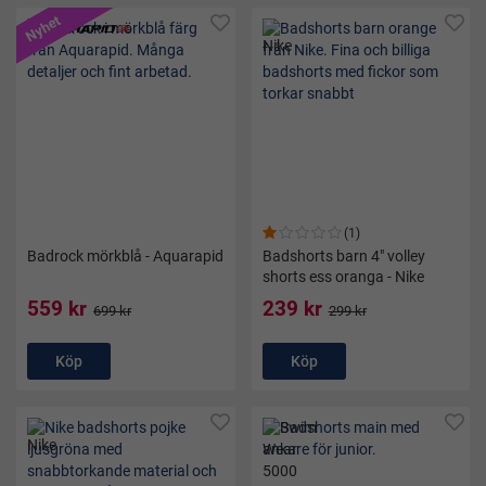
Nyhet
(1)
Badrock mörkblå - Aquarapid
Badshorts barn 4" volley
shorts ess oranga - Nike
559 kr
239 kr
699 kr
299 kr
Köp
Köp