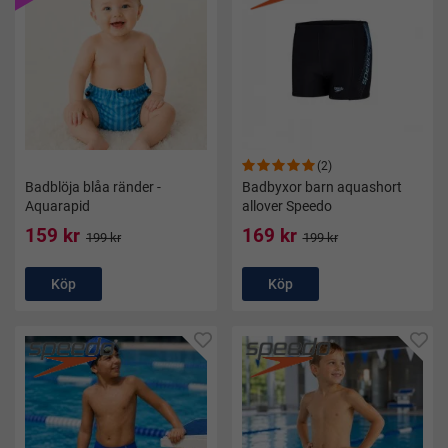
(2)
Badblöja blåa ränder -
Badbyxor barn aquashort
Aquarapid
allover Speedo
159 kr
169 kr
199 kr
199 kr
Köp
Köp