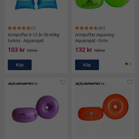
(1)
(41)
Armpuffar 6-12 år 30-60kg
Armpuffar Aquaring -
turkos - Aquarapid
Aquarapid - Grön
103 kr
132 kr
129 kr
165 kr
Köp
Köp
5