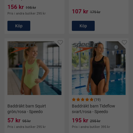
156 kr
195 kr
107 kr
179 kr
Pris i andra butiker 295 kr
Köp
Köp
(19)
Baddräkt barn Squirt
Baddräkt barn Tideflow
grön/rosa - Speedo
svart/rosa - Speedo
57 kr
195 kr
95 kr
295 kr
Pris i andra butiker 295 kr
Pris i andra butiker 395 kr