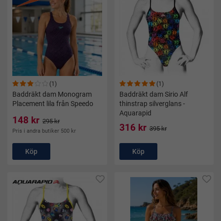
(1)
(1)
Baddräkt dam Monogram
Baddräkt dam Sirio Alf
Placement lila från Speedo
thinstrap silverglans -
Aquarapid
148 kr
295 kr
316 kr
395 kr
Pris i andra butiker 500 kr
Köp
Köp