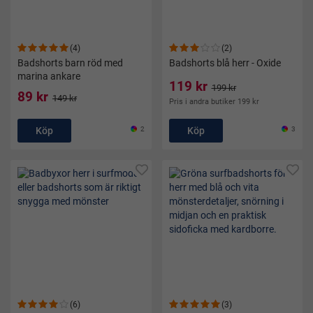
(4)
(2)
Badshorts barn röd med
Badshorts blå herr - Oxide
marina ankare
119 kr
199 kr
89 kr
149 kr
Pris i andra butiker 199 kr
Köp
2
Köp
3
(6)
(3)