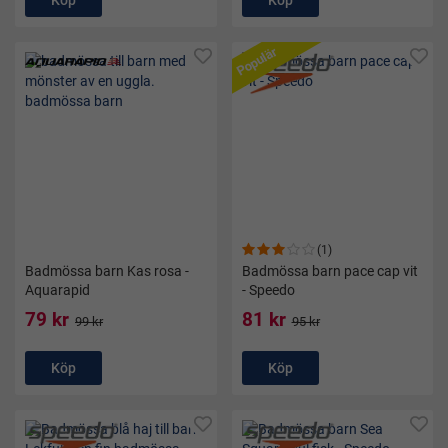
Köp
Köp
Populär
(1)
Badmössa barn Kas rosa -
Badmössa barn pace cap vit
Aquarapid
- Speedo
79 kr
81 kr
99 kr
95 kr
Köp
Köp