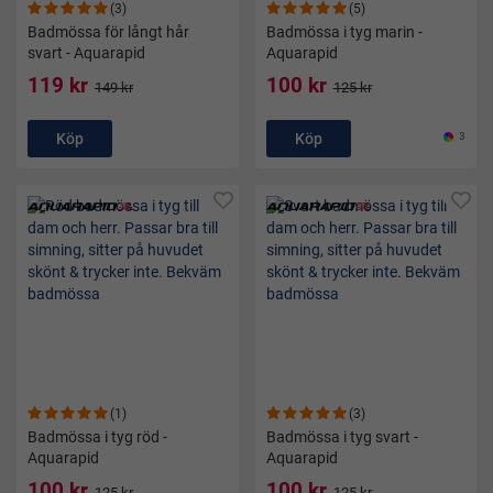
(3)
(5)
Badmössa för långt hår
Badmössa i tyg marin -
svart - Aquarapid
Aquarapid
119 kr
100 kr
149 kr
125 kr
Köp
Köp
3
(1)
(3)
Badmössa i tyg röd -
Badmössa i tyg svart -
Aquarapid
Aquarapid
100 kr
100 kr
125 kr
125 kr