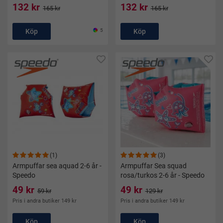
132 kr
132 kr
165 kr
165 kr
Köp
5
Köp
(1)
(3)
Armpuffar sea aquad 2-6 år -
Armpuffar Sea squad
Speedo
rosa/turkos 2-6 år - Speedo
49 kr
49 kr
59 kr
129 kr
Pris i andra butiker 149 kr
Pris i andra butiker 149 kr
Köp
Köp