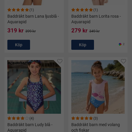
(1)
(1)
Baddräkt barn Lana ljusblå -
Baddräkt barn Lorita rosa -
Aquarapid
Aquarapid
319 kr
279 kr
399 kr
349 kr
Köp
Köp
2
(4)
(3)
Baddräkt barn Ludy blå -
Baddräkt barn med volang
Aquarapid
och fiskar