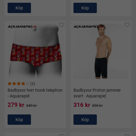
Köp
Köp
(2)
Badbyxor herr trunk telephon
Badbyxor Proton jammer
- Aquarapid
svart - Aquarapid
279 kr
316 kr
349 kr
395 kr
Köp
Köp