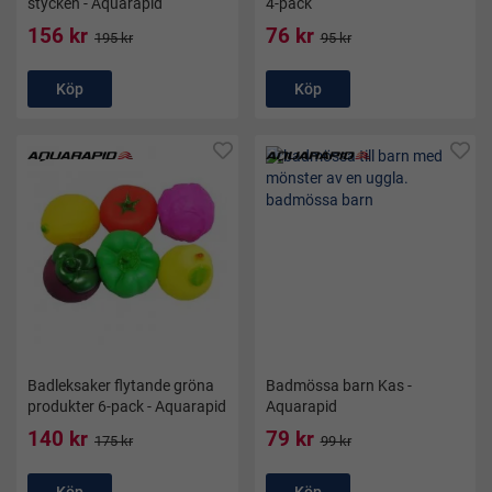
stycken - Aquarapid
4-pack
156 kr
76 kr
195 kr
95 kr
Köp
Köp
Badleksaker flytande gröna
Badmössa barn Kas -
produkter 6-pack - Aquarapid
Aquarapid
140 kr
79 kr
175 kr
99 kr