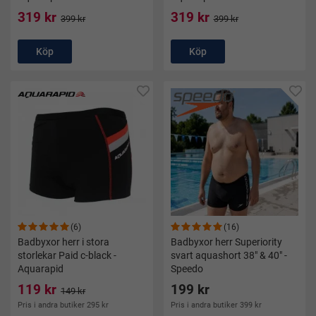
319 kr
319 kr
399 kr
399 kr
Köp
Köp
(6)
(16)
Badbyxor herr i stora
Badbyxor herr Superiority
storlekar Paid c-black -
svart aquashort 38" & 40" -
Aquarapid
Speedo
119 kr
199 kr
149 kr
Pris i andra butiker 295 kr
Pris i andra butiker 399 kr