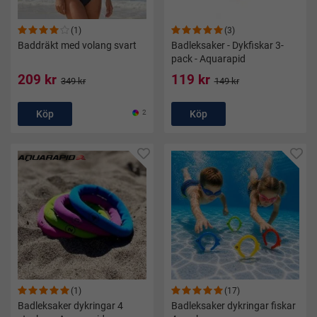
(1)
(3)
Baddräkt med volang svart
Badleksaker - Dykfiskar 3-
pack - Aquarapid
209 kr
119 kr
349 kr
149 kr
Köp
2
Köp
(1)
(17)
Badleksaker dykringar 4
Badleksaker dykringar fiskar