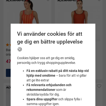
Vi använder cookies för att
ge dig en bättre upplevelse
(1)
(1)
🍪
Baddräkt dam Amy stripe
Baddräkt dam Anaitis -
orange - Aquarapid
Aquarapid
Cookies hjälper oss att ge dig en smidig,
479 kr
479 kr
599 kr
599 kr
personlig och trygg shoppingupplevelse.
Få en exklusiv rabatt på ditt nästa köp vid
Köp
Köp
hjälp med omdöme
– bara för att vi gillar
att ge lite extra!
Få relevanta erbjudanden och
Nyhet
rekommendationer
som är
skräddarsydda för dig.
Spara dina uppgifter
och slippa fylla i
samma uppgifter igen.