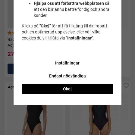
Hjälpa oss att förbättra webbplatsen
så
att den blir ännu bättre för dig och andra
kunder.
Klicka på
"Okej"
för att få tillgång till din rabatt
och en optimerad upplevelse, eller välj vilka
(6)
(2)
cookies du vill tillåta via
"Inställningar"
.
Baddräkt dam Annie svart -
Baddräkt dam Aquily röd -
Aquarapid
Aquarapid
279 kr
359 kr
349 kr
449 kr
Inställningar
Köp
Köp
Endast nödvändiga
Nyhet
Okej