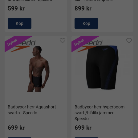
599 kr
899 kr
Köp
Köp
Nyhet
Nyhet
Badbyxor herr Aquashort
Badbyxor herr hyperboom
svarta - Speedo
svart /blålila jammer -
Speedo
699 kr
699 kr