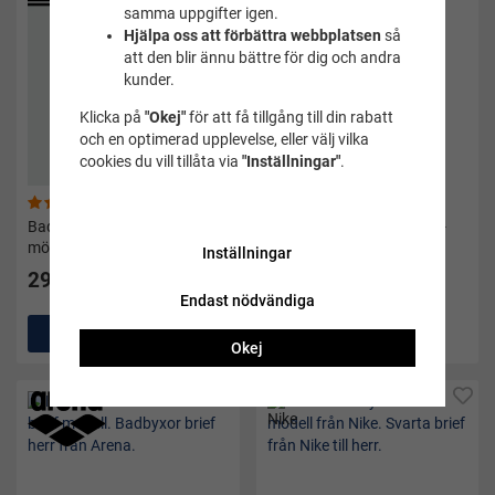
samma uppgifter igen.
Hjälpa oss att förbättra webbplatsen
så
att den blir ännu bättre för dig och andra
kunder.
Klicka på
"Okej"
för att få tillgång till din rabatt
och en optimerad upplevelse, eller välj vilka
cookies du vill tillåta via
"Inställningar"
.
(1)
(2)
Badbyxor 3s blt trunk
Badbyxor Blake marinblå -
mörkblå/vit - Adidas
Aquaspeed
Inställningar
299 kr
295 kr
Endast nödvändiga
Köp
Köp
Okej