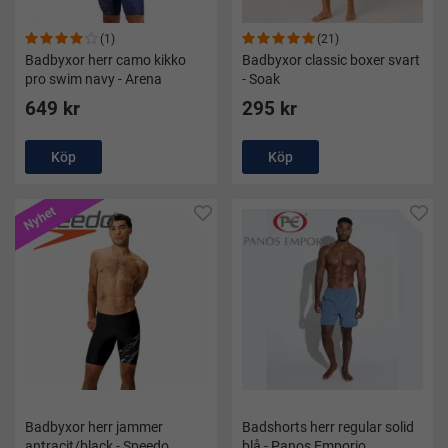
(1)
(21)
Badbyxor herr camo kikko
Badbyxor classic boxer svart
pro swim navy - Arena
- Soak
649 kr
295 kr
Köp
Köp
Nyhet
Badbyxor herr jammer
Badshorts herr regular solid
antracit/black - Speedo
blå - Panos Emporio