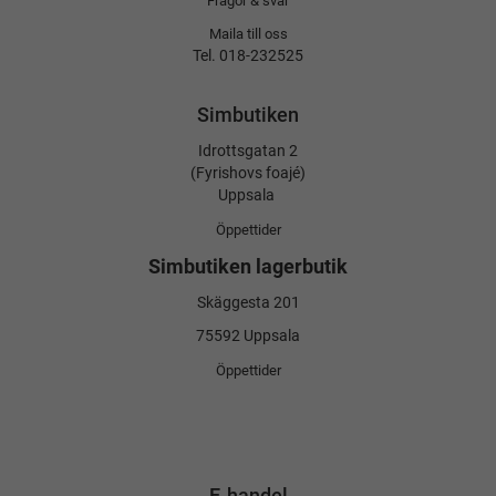
Frågor & svar
Maila till oss
Tel. 018-232525
Simbutiken
Idrottsgatan 2
(Fyrishovs foajé)
Uppsala
Öppettider
Simbutiken lagerbutik
Skäggesta 201
75592 Uppsala
Öppettider
E-handel