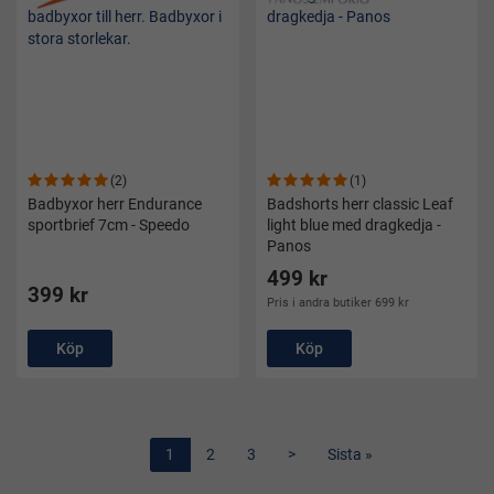
(2)
(1)
Badbyxor herr Endurance
Badshorts herr classic Leaf
sportbrief 7cm - Speedo
light blue med dragkedja -
Panos
499 kr
399 kr
Pris i andra butiker 699 kr
Köp
Köp
1
2
3
>
Sista »