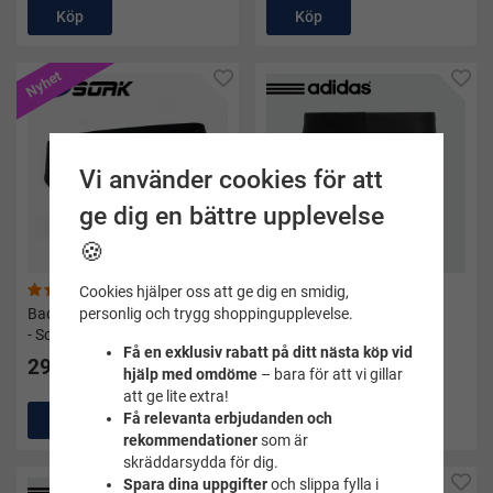
Köp
Köp
Nyhet
Vi använder cookies för att
ge dig en bättre upplevelse
🍪
(2)
Cookies hjälper oss att ge dig en smidig,
Badbyxor breif Birger - svarta
Badbyxor solid boxer
personlig och trygg shoppingupplevelse.
- Soak
svart/vit - Adidas
Få en exklusiv rabatt på ditt nästa köp vid
299 kr
299 kr
hjälp med omdöme
– bara för att vi gillar
att ge lite extra!
Få relevanta erbjudanden och
Köp
Köp
rekommendationer
som är
skräddarsydda för dig.
Spara dina uppgifter
och slippa fylla i