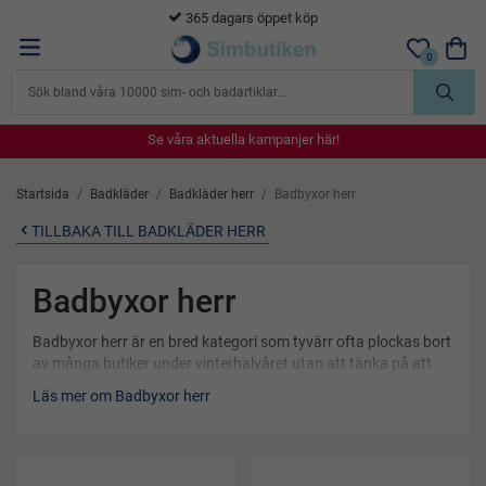
365 dagars öppet köp
0
Se våra aktuella kampanjer här!
Se våra aktuella kampanjer här!
Se våra aktuella kampanjer här!
Se våra aktuella kampanjer här!
Se våra aktuella kampanjer här!
Startsida
/
Badkläder
/
Badkläder herr
/
Badbyxor herr
TILLBAKA TILL BADKLÄDER HERR
Badbyxor herr
Badbyxor herr är en bred kategori som tyvärr ofta plockas bort
av många butiker under vinterhalvåret utan att tänka på att
man kan behöva badbyxor herr året om. Många män badar på
Läs mer om Badbyxor herr
badhus, i badtunnan eller utomlands även under de kalla
månaderna vilket gör att behovet av badbyxor finns även då.
Kanske är du till och med en av de som njuter av ett vinterbad
ibland och då är det av högsta prioritet att ha bekväma