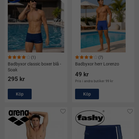
badbyxor för män!
(1)
(7)
Badbyxor classic boxer blå -
Badbyxor herr Lorenzo
Soak
49 kr
295 kr
Pris i andra butiker 99 kr
Köp
Köp