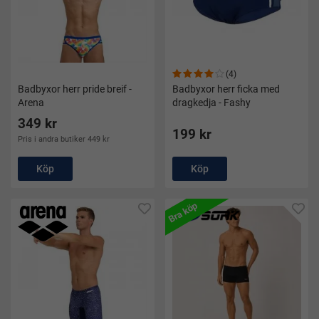
(4)
Badbyxor herr pride breif -
Badbyxor herr ficka med
Arena
dragkedja - Fashy
349 kr
199 kr
Pris i andra butiker 449 kr
Köp
Köp
Bra köp