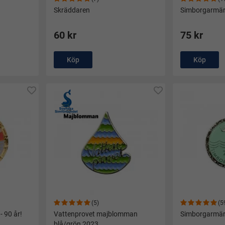
Skräddaren
Simborgarmär
60 kr
75 kr
Köp
Köp
(5)
(5
 90 år!
Vattenprovet majblomman
Simborgarmär
blå/grön 2023