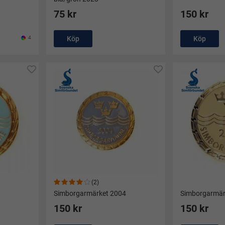
75 kr
150 kr
4
Köp
Köp
(2)
Simborgarmärket 2004
Simborgarmär
150 kr
150 kr