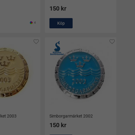
150 kr
4
Köp
ket 2003
Simborgarmärket 2002
150 kr