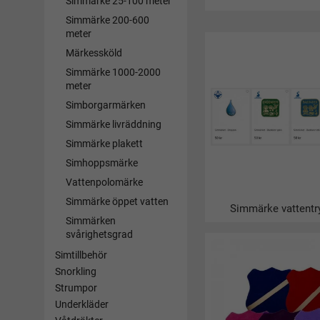
Simmärke 25-100 meter
Simmärken ett bra s
Simmärke 200-600
och vuxna att förbät
meter
Hur tar man s
Märkessköld
Simmärken kan man 
Simmärke 1000-2000
meter
poolen eller i en si
Simborgarmärken
Hur många sim
Simmärke livräddning
Svenska Simförbund
Simmärke plakett
Vart köper ma
Simhoppsmärke
Vattenpolomärke
Alla simmärken frå
Simmärke öppet vatten
Här har vi samlat a
Simmärke vattentr
med snabba leveran
Simmärken
svårighetsgrad
Vad kostar et
Simtillbehör
Enklare simmärken 
Snorkling
Strumpor
Kan man ta all
Underkläder
Vissa märken kräver