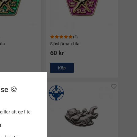
)
(2)
rön
Sjöstjärnan Lila
60 kr
Köp
lse 🍪
gillar att ge lite
.