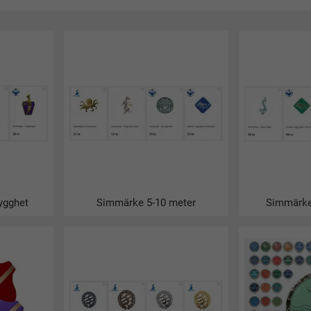
ätt att både lära sig och testa sina kunskaper i vattenvana och sim
tra sig i vattnet. Det första simmärket var Simborgarmärket och det 
immärken?
få hjälp av en badvakt man kan också läsa kriterierna för respekt
mhall.
märken finns det?
et och SLS har ett 100-tal simmärken tillsammans.
n simmärken enkelt och snabbt?
n Svenska Simförbundet och SLS hittar du hos oss på Simbutiken.
lla simmärken från Svenska Simförbundet och Svenska Livräddningss
ygghet
Simmärke 5-10 meter
Simmärke
ser året om!
t simmärke?
kostar ca 50-60kr/st.
a simmärken i en pool?
a att man är i en sjö eller annat vatten drag. Man får inte vara en 