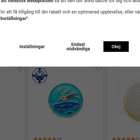
 att förbättra webbplatsen
så att den blir ännu bättre för dig och an
ör att få tillgång till din rabatt och en optimerad upplevelse, eller v
"Inställningar"
.
(9)
(4
Krokodilen Silver
Uttern Brons
60 kr
60 kr
Endast
Inställningar
Okej
nödvändiga
Köp
Köp
(7)
(1