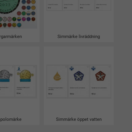
er av simmärken året om!
rgarmärken
Simmärke livräddning
 av simmärken. Börja med att plocka information om
 för olika simmäken. Ett av de lättaste simmärkerna
n köper ett simmärke är det roligt att sporra barnen
esskölden och sedan få upp den på väggen.
Vi är en oberoende leverantör av simmärken från
u känna dig trygg med ditt köp.
npolomärke
Simmärke öppet vatten