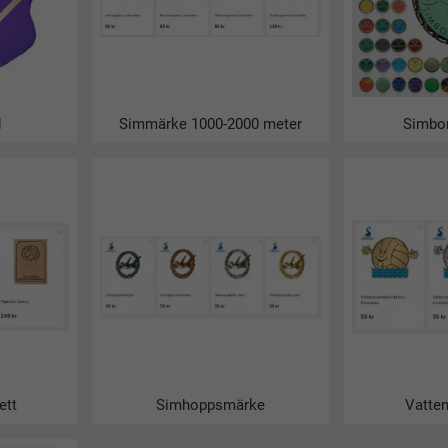
v med stimmärket?
n märkessköld som man sätter upp simmärkena på.
tt stort eget lager med fina
märkesköld
från Soak. Snabba leverans
märken?
d
Simmärke 1000-2000 meter
Simbo
äna simkunnighet och allmän vattenvana för barn är att använda sig
chyerna från Svensk Simidrott och SLS. Där kan ni läsa kriterierna
märke för att sporra barnen att komma igång med simmärken. När ma
köld
från Soak. Då kan barnen direkt sätta upp simmärket på märk
 från Simbutiken.se
övrat simmärken kan ni enkelt köpa dem hos oss på Simbutiken.se. 
h Svenska Livräddningsällskapet. När du beställer simmärken kan d
ett
Simhoppsmärke
Vatte