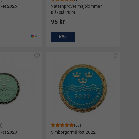
ket 2025
Vattenprovet majblomman
blå/blå 2024
95 kr
4
Köp
9)
(63)
ket 2023
Simborgarmärket 2022