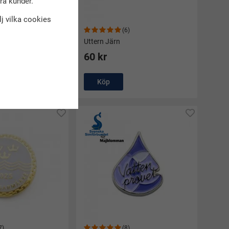
dra kunder.
älj vilka cookies
)
(6)
Uttern Järn
60 kr
Köp
7)
(8)