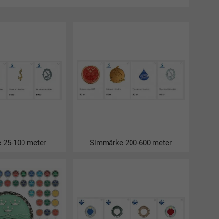
färdigheter. Simmärken är en rolig form för både barn
var i början av 1930-talet.
ive simmärke och sedan ta det i en sjö, hemma
se
ällskapet. Vi har ett stort eget lager av simmärken
 25-100 meter
Simmärke 200-600 meter
en tempererad pool.