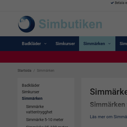
Betala 
Badkläder
Simkurser
Simmärken
Sim
Startsida
/
Simmärken
Badkläder
Simmärk
Simkurser
Simmärken
Simmärken 
Simmärke
vattentrygghet
Här
har vi samlat a
Läs mer om Simmä
Simmärke 5-10 meter
med snabba leveran