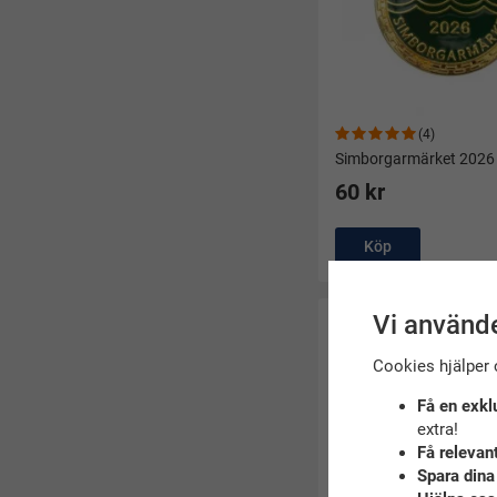
(4)
Simborgarmärket 2026
60 kr
Köp
Vi använde
Cookies hjälper 
Få en exkl
extra!
Få relevan
Spara dina