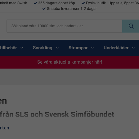
enkelt med Swish
365 dagars öppet köp
Fysisk butik i Uppsala, öppet 3
Snabba leveranser 1-2 dagar
tillbehör
Snorkling
Strumpor
Underkläder
Se våra aktuella kampanjer här!
Se våra aktuella kampanjer här!
Se våra aktuella kampanjer här!
Se våra aktuella kampanjer här!
Se våra aktuella kampanjer här!
en
från SLS och Svensk Simföbundet
lla simmärken från Svenska Simförbundet och Svenska Livräddningss
rken
ser året om!