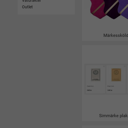
Våtdräkter
Outlet
Vad gör man a
Många köper en fi
Simbutiken.se har e
Varför ta sim
Märkessköl
Ett bra sätt att tr
simmärken från bros
är droppen. Är ett 
med en fin
märkess
Köp simmärken
När ni har tagit/er
Svensk Simidrott oc
Simmärke plak