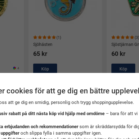
(1)
(3
Sjöhästen
Sjöstjärnan G
65 kr
60 kr
4
Köp
Köp
r cookies för att ge dig en bättre uppleve
oss att ge dig en smidig, personlig och trygg shoppingupplevelse.
usiv rabatt på ditt nästa köp vid hjälp med omdöme
– bara för att vi 
ta erbjudanden och rekommendationer
som är skräddarsydda för dig
 uppgifter
och slippa fylla i samma uppgifter igen.