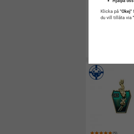
Hjälpa oss
Klicka på
"Okej"
f
du vill tillåta via
(3)
Krokodilen Guld
60 kr
Köp
(5)