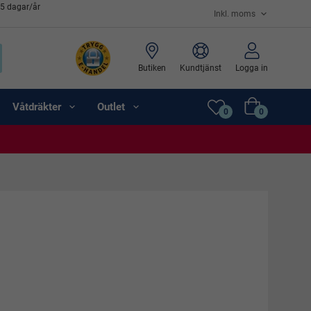
65 dagar/år
Butiken
Kundtjänst
Logga in
Våtdräkter
Outlet
0
0
ällskapet. Vi har ett stort eget lager av simmärken