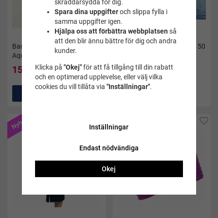
skräddarsydda för dig.
Spara dina uppgifter
och slippa fylla i
samma uppgifter igen.
Hjälpa oss att förbättra webbplatsen
så
att den blir ännu bättre för dig och andra
Badblöja blåa ränder -
Microfiberhandduk ljusblå 50
kunder.
Aquarapid
x 110 cm - Aquarapid
Klicka på
"Okej"
för att få tillgång till din rabatt
159 kr
159 kr
199 kr
199 kr
och en optimerad upplevelse, eller välj vilka
cookies du vill tillåta via
"Inställningar"
.
Köp
Köp
Nyhet
Nyhet
Inställningar
Endast nödvändiga
Okej