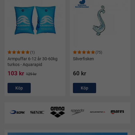
(1)
(75)
Armpuffar 6-12 år 30-60kg
Silverfisken
turkos - Aquarapid
103 kr
60 kr
129 kr
Köp
Köp