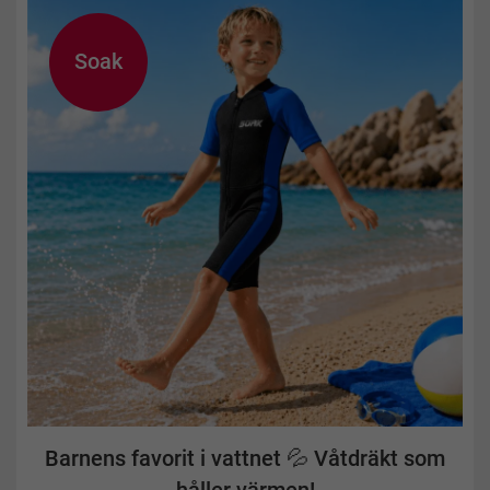
Soak
Barnens favorit i vattnet 💦 Våtdräkt som
håller värmen!