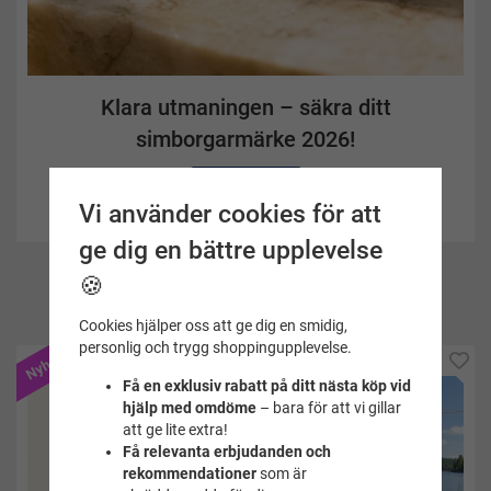
Klara utmaningen – säkra ditt
simborgarmärke 2026!
Köp här
Vi använder cookies för att
ge dig en bättre upplevelse
🍪
Vi tipsar om
Cookies hjälper oss att ge dig en smidig,
personlig och trygg shoppingupplevelse.
Nyhet
Nyhet
Få en exklusiv rabatt på ditt nästa köp vid
hjälp med omdöme
– bara för att vi gillar
att ge lite extra!
Få relevanta erbjudanden och
rekommendationer
som är