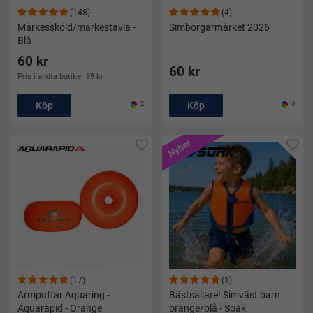
(148)
(4)
Märkessköld/märkestavla -
Simborgarmärket 2026
Blå
60 kr
60 kr
Pris i andra butiker 99 kr
Köp
2
Köp
4
Nyhet
(17)
(1)
Armpuffar Aquaring -
Bästsäljare! Simväst barn
Aquarapid - Orange
orange/blå - Soak