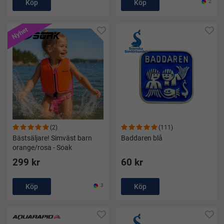
Köp
Köp
2
Nyhet
(2)
(111)
Bästsäljare! Simväst barn
Baddaren blå
orange/rosa - Soak
299 kr
60 kr
Köp
3
Köp