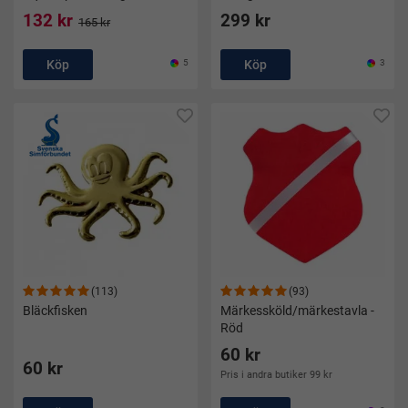
132 kr
299 kr
165 kr
Köp
5
Köp
3
(113)
(93)
Bläckfisken
Märkessköld/märkestavla -
Röd
60 kr
60 kr
Pris i andra butiker 99 kr