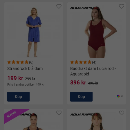
(6)
(4)
Strandrock blå dam
Baddräkt dam Lucia röd -
Aquarapid
199 kr
299 kr
396 kr
495 kr
Pris i andra butiker 449 kr
Köp
Köp
3
Nyhet