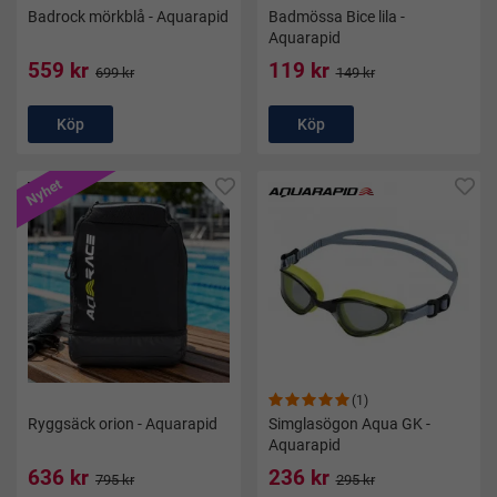
Badrock mörkblå - Aquarapid
Badmössa Bice lila -
Aquarapid
559 kr
119 kr
699 kr
149 kr
Köp
Köp
Nyhet
(1)
Ryggsäck orion - Aquarapid
Simglasögon Aqua GK -
Aquarapid
636 kr
236 kr
795 kr
295 kr