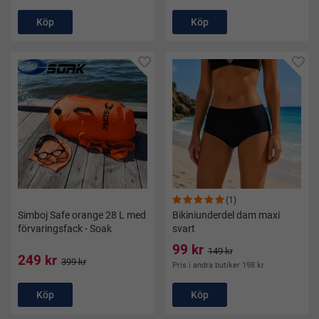
Köp
Köp
(1)
Simboj Safe orange 28 L med
Bikiniunderdel dam maxi
förvaringsfack - Soak
svart
99 kr
149 kr
249 kr
399 kr
Pris i andra butiker 198 kr
Köp
Köp