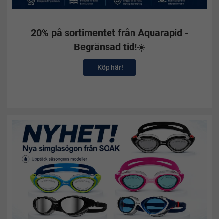
20% på sortimentet från Aquarapid -
Begränsad tid!
☀️
Köp här!