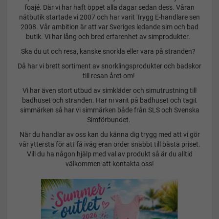
foajé. Där vi har haft öppet alla dagar sedan dess. Våran
nätbutik startade vi 2007 och har varit Trygg E-handlare sen
2008. Vår ambition är att var Sveriges ledande sim och bad
butik. Vi har lång och bred erfarenhet av simprodukter.
Ska du ut och resa, kanske snorkla eller vara på stranden?
Då har vi brett sortiment av snorklingsprodukter och badskor
till resan året om!
Vi har även stort utbud av simkläder och simutrustning till
badhuset och stranden. Har ni varit på badhuset och tagit
simmärken så har vi simmärken både från SLS och Svenska
Simförbundet.
När du handlar av oss kan du känna dig trygg med att vi gör
vår yttersta för att få iväg eran order snabbt till bästa priset.
Vill du ha någon hjälp med val av produkt så är du alltid
välkommen att kontakta oss!