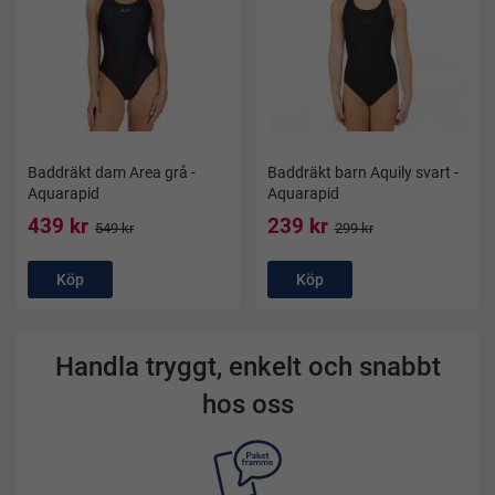
Baddräkt dam Area grå -
Baddräkt barn Aquily svart -
Aquarapid
Aquarapid
439 kr
239 kr
549 kr
299 kr
Köp
Köp
Handla tryggt, enkelt och snabbt
hos oss