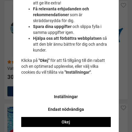
att ge lite extra!
Få relevanta erbjudanden och
rekommendationer
som är
skräddarsydda för dig.
Spara dina uppgifter
och slippa fylla i
samma uppgifter igen.
Hjälpa oss att förbättra webbplatsen
så
att den blir ännu bättre för dig och andra
kunder.
Klicka på
"Okej"
för att få tillgång till din rabatt
(24)
(10)
och en optimerad upplevelse, eller välj vilka
Vattenstudsboll
Dykring blå haj från Beco
cookies du vill tillåta via
"Inställningar"
.
30 kr
65 kr
Köp
Köp
Inställningar
Endast nödvändiga
Okej