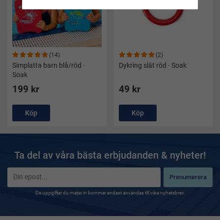
(14)
(2)
Simplatta barn blå/röd -
Dykring slät röd - Soak
Soak
199 kr
49 kr
Köp
Köp
Ta del av våra bästa erbjudanden & nyheter!
Prenumerera
De uppgifter du matar in kommer endast användas till våra nyhetsbrev.