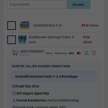
Bevaka
Dykbläckfiskar 6 st
49 kr
(75 kr)
Badleksaker dykringar fiskar 4-
75 kr
pack
(95 kr)
DÄRFÖR VÄLJER KUNDER SIMBUTIKEN
Snabb leverans inom 1–2 arbetsdagar
Frakt från 29 kr
365 dagars öppet köp
Svensk kundservice
med produktkunskap
Fysisk butik i Uppsala sedan 2001