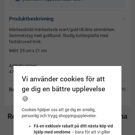
Produktbeskrivning
Märkessköld/märkestavla svart/guld till dina simmärken.
Sammetstyg med guldband. Stadig bottenplatta med
fastskruvad krok.
Mått: 25 cm x 21 cm
Artikelnummer:
47.3807BKGULD
Vi använder cookies för att
ge dig en bättre upplevelse
Recensioner
(70)
🍪
Cookies hjälper oss att ge dig en smidig,
Rekommenderade tillbehör till denna
personlig och trygg shoppingupplevelse.
produkt
Få en exklusiv rabatt på ditt nästa köp vid
hjälp med omdöme
– bara för att vi gillar