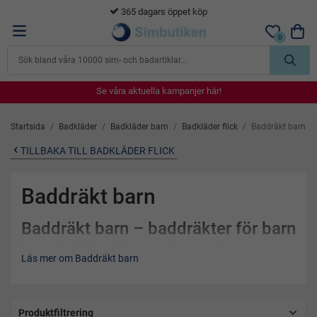
365 dagars öppet köp
0
Se våra aktuella kampanjer här!
Se våra aktuella kampanjer här!
Se våra aktuella kampanjer här!
Se våra aktuella kampanjer här!
Se våra aktuella kampanjer här!
Startsida
/
Badkläder
/
Badkläder barn
/
Badkläder flick
/
Baddräkt barn
TILLBAKA TILL BADKLÄDER FLICK
Baddräkt barn
Baddräkt barn – baddräkter för barn
i simhall, badhus och pool
Läs mer om Baddräkt barn
Letar du efter en
baddräkt barn
som sitter bra, håller länge och
fungerar i simhallen? Hos
Simbutiken
hittar du ett noggrant
utvalt sortiment av
baddräkter för barn
som passar både
Produktfiltrering