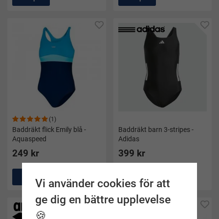
(1)
Baddräkt flick Emily blå -
Baddräkt barn 3-stripes -
Aquaspeed
Adidas
249 kr
399 kr
Köp
Köp
Vi använder cookies för att
ge dig en bättre upplevelse
🍪