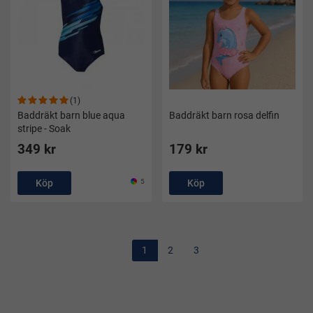
(1)
Baddräkt barn blue aqua
Baddräkt barn rosa delfin
stripe - Soak
349 kr
179 kr
Köp
5
Köp
1
2
3