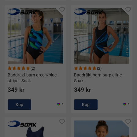
(2)
(2)
Baddräkt barn green/blue
Baddräkt barn purple line -
stripe - Soak
Soak
349 kr
349 kr
Köp
5
Köp
5