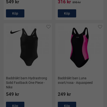
549 kr
316 kr
395 kr
Köp
Köp
Baddräkt barn Hydrastrong
Baddräkt ban Luna
Solid Fastback One Piece -
svart/rosa - Aquaspeed
Nike
549 kr
249 kr
Köp
Köp