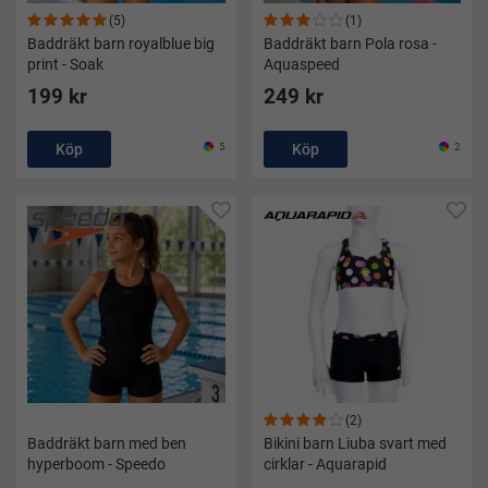
(5)
(1)
Baddräkt barn royalblue big
Baddräkt barn Pola rosa -
print - Soak
Aquaspeed
199 kr
249 kr
Köp
5
Köp
2
(2)
Baddräkt barn med ben
Bikini barn Liuba svart med
hyperboom - Speedo
cirklar - Aquarapid