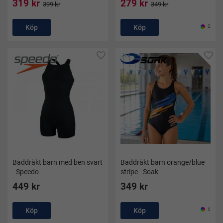
319 kr
279 kr
399 kr
349 kr
Köp
Köp
2
Baddräkt barn med ben svart
Baddräkt barn orange/blue
- Speedo
stripe - Soak
449 kr
349 kr
Köp
Köp
5