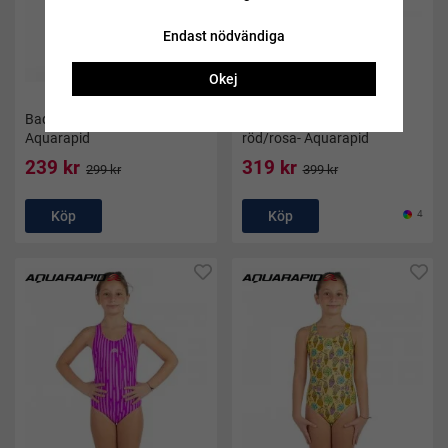
Endast nödvändiga
Okej
Baddräkt barn Aquily svart -
Baddräkt barn Lala stripe
Aquarapid
röd/rosa- Aquarapid
239 kr
319 kr
299 kr
399 kr
Köp
Köp
4