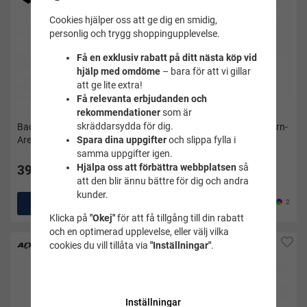
Cookies hjälper oss att ge dig en smidig,
personlig och trygg shoppingupplevelse.
Få en exklusiv rabatt på ditt nästa köp vid
hjälp med omdöme
– bara för att vi gillar
att ge lite extra!
Få relevanta erbjudanden och
rekommendationer
som är
skräddarsydda för dig.
Baddräkt starfish rosa barn-
Baddräkt starfish navy barn-
Arena
Arena
Spara dina uppgifter
och slippa fylla i
samma uppgifter igen.
399 kr
Hjälpa oss att förbättra webbplatsen
så
399 kr
Pris i andra butiker 429 kr
att den blir ännu bättre för dig och andra
kunder.
Köp
2
Köp
2
Klicka på
"Okej"
för att få tillgång till din rabatt
och en optimerad upplevelse, eller välj vilka
cookies du vill tillåta via
"Inställningar"
.
Inställningar