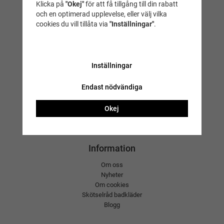
Klicka på
"Okej"
för att få tillgång till din rabatt
och en optimerad upplevelse, eller välj vilka
cookies du vill tillåta via
"Inställningar"
.
E-handel
Inställningar
Frågor och svar
Köpvillkor
Endast nödvändiga
Kundtjänst
Logga in
Hitta i butiken
Okej
Returfrakt
Registrera retur
Information
Om oss
Nyheter
Om cookies
Skötselråd badkläder
Blogg