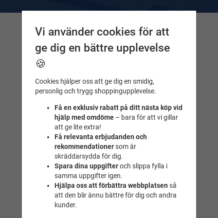
Vi använder cookies för att
Kontakta oss
ge dig en bättre upplevelse
Frågor & svar
🍪
Maila till oss
Tel. 018-232525
Cookies hjälper oss att ge dig en smidig,
personlig och trygg shoppingupplevelse.
Simbutiken
Få en exklusiv rabatt på ditt nästa köp vid
Idrottsgatan 2
hjälp med omdöme
– bara för att vi gillar
(Fyrishovs foajé)
att ge lite extra!
Uppsala
Få relevanta erbjudanden och
rekommendationer
som är
Öppettider
skräddarsydda för dig.
Simbutiken lagerbutik
Spara dina uppgifter
och slippa fylla i
samma uppgifter igen.
Skäggesta 201
Hjälpa oss att förbättra webbplatsen
så
att den blir ännu bättre för dig och andra
75592 Uppsala
kunder.
Öppettider