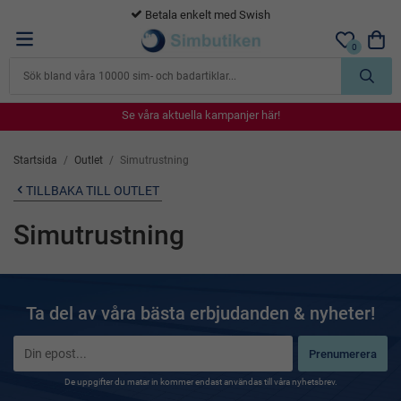
Betala enkelt med Swish
0
Se våra aktuella kampanjer här!
Se våra aktuella kampanjer här!
Se våra aktuella kampanjer här!
Se våra aktuella kampanjer här!
Se våra aktuella kampanjer här!
Startsida
/
Outlet
/
Simutrustning
TILLBAKA TILL OUTLET
Simutrustning
Ta del av våra bästa erbjudanden & nyheter!
Prenumerera
De uppgifter du matar in kommer endast användas till våra nyhetsbrev.