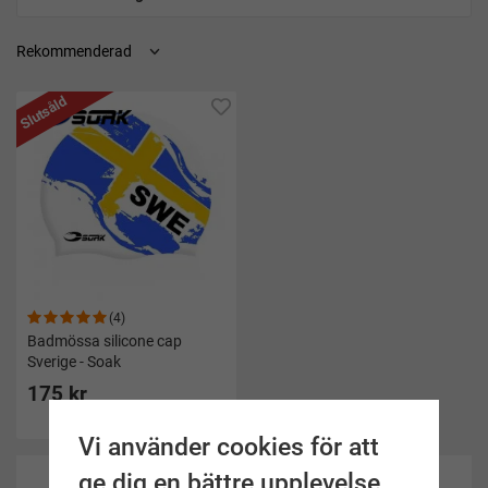
Slutsåld
(4)
Badmössa silicone cap
Sverige - Soak
175 kr
Vi använder cookies för att
ge dig en bättre upplevelse