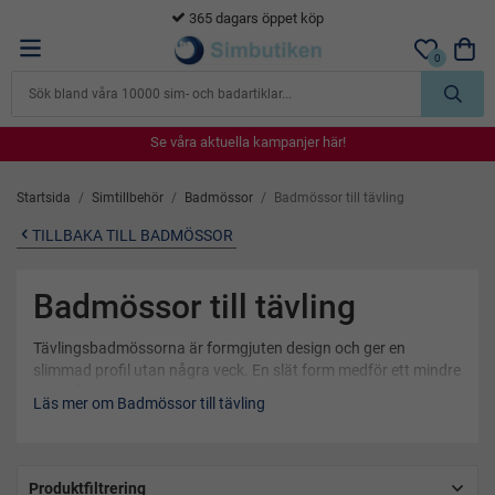
365 dagars öppet köp
0
Se våra aktuella kampanjer här!
Se våra aktuella kampanjer här!
Se våra aktuella kampanjer här!
Se våra aktuella kampanjer här!
Se våra aktuella kampanjer här!
Startsida
/
Simtillbehör
/
Badmössor
/
Badmössor till tävling
TILLBAKA TILL BADMÖSSOR
Badmössor till tävling
Tävlingsbadmössorna är formgjuten design och ger en
slimmad profil utan några veck. En slät form medför ett mindre
motstång och kan öka farten i vattnet.
Läs mer om Badmössor till tävling
Produktfiltrering