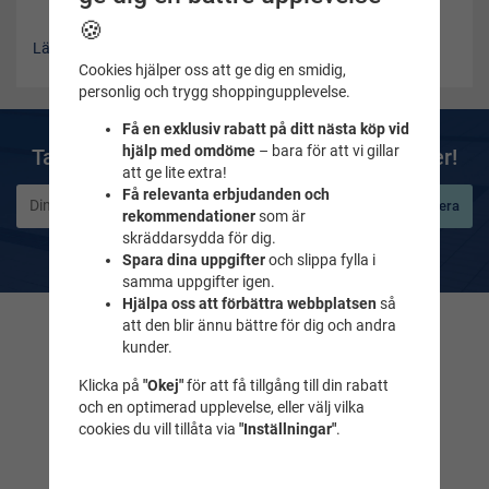
🍪
Läs mer om Badmössor till tävling
Cookies hjälper oss att ge dig en smidig,
personlig och trygg shoppingupplevelse.
Få en exklusiv rabatt på ditt nästa köp vid
hjälp med omdöme
– bara för att vi gillar
Ta del av våra bästa erbjudanden & nyheter!
att ge lite extra!
Få relevanta erbjudanden och
Prenumerera
rekommendationer
som är
skräddarsydda för dig.
De uppgifter du matar in kommer endast användas till våra nyhetsbrev.
Spara dina uppgifter
och slippa fylla i
samma uppgifter igen.
Hjälpa oss att förbättra webbplatsen
så
att den blir ännu bättre för dig och andra
Kontakta oss
kunder.
Frågor & svar
Klicka på
"Okej"
för att få tillgång till din rabatt
och en optimerad upplevelse, eller välj vilka
Maila till oss
Tel. 018-232525
cookies du vill tillåta via
"Inställningar"
.
Simbutiken