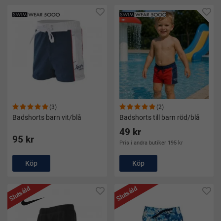
(3)
(2)
Badshorts barn vit/blå
Badshorts till barn röd/blå
49 kr
95 kr
Pris i andra butiker 195 kr
Köp
Köp
Slutsåld
Slutsåld