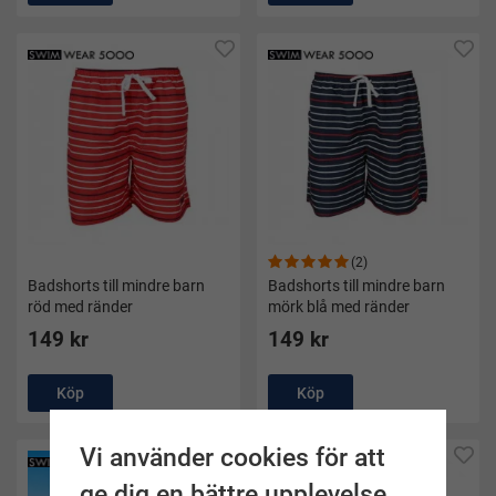
(2)
Badshorts till mindre barn
Badshorts till mindre barn
röd med ränder
mörk blå med ränder
149 kr
149 kr
Köp
Köp
Vi använder cookies för att
ge dig en bättre upplevelse