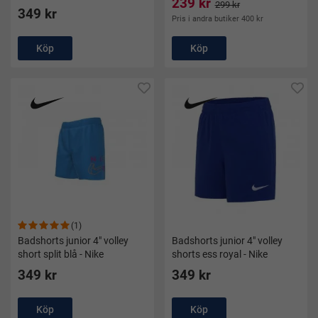
239 kr
299 kr
349 kr
Pris i andra butiker 400 kr
Köp
Köp
(1)
Badshorts junior 4" volley
Badshorts junior 4" volley
short split blå - Nike
shorts ess royal - Nike
349 kr
349 kr
Köp
Köp