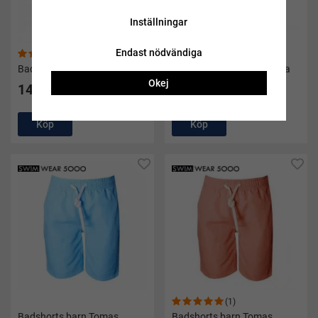
Inställningar
Endast nödvändiga
(1)
(2)
Badshorts barn rödrandiga
Badshorts barn blårandiga
Okej
149 kr
149 kr
Köp
Köp
(1)
Badshorts barn Tomas
Badshorts barn Tomas