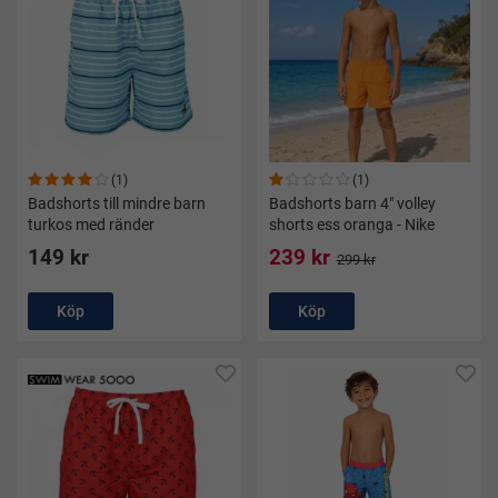
(1)
(1)
Badshorts till mindre barn
Badshorts barn 4" volley
turkos med ränder
shorts ess oranga - Nike
149 kr
239 kr
299 kr
Köp
Köp