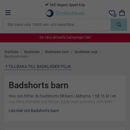
365 dagars öppet köp
0
Se våra aktuella kampanjer här!
Se våra aktuella kampanjer här!
Se våra aktuella kampanjer här!
Se våra aktuella kampanjer här!
Se våra aktuella kampanjer här!
Startsida
/
Badkläder
/
Badkläder barn
/
Badkläder pojk
/
Badshorts barn
TILLBAKA TILL BADKLÄDER POJK
Badshorts barn
Hos oss hittar du badshorts till barn i åldrarna 1 till 16 år i en
rad olika mönster och färger, både med snörning och/eller
smidig resår. Våra badshorts kan lika väl kategoriseras som
Läs mer om Badshorts barn
snyggt badmode för barn under sommaren och på stranden,
som funktionsdugliga badkläder i vattnet.