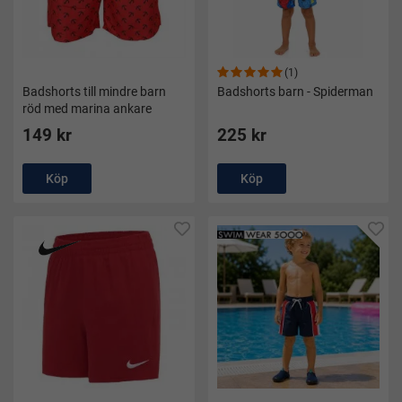
(1)
Badshorts till mindre barn
Badshorts barn - Spiderman
röd med marina ankare
149 kr
225 kr
Köp
Köp