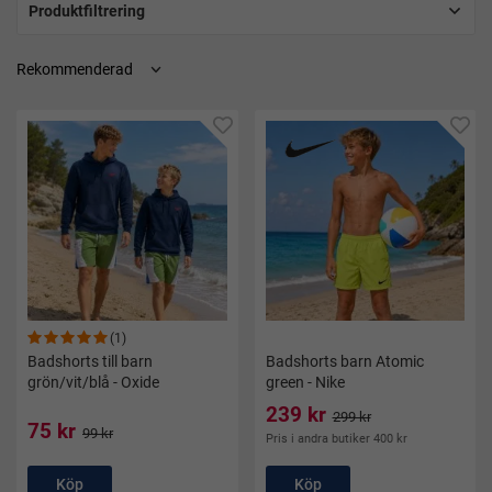
Produktfiltrering
(1)
Badshorts till barn
Badshorts barn Atomic
grön/vit/blå - Oxide
green - Nike
239 kr
299 kr
75 kr
99 kr
Pris i andra butiker 400 kr
Köp
Köp