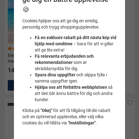
🍪
Cookies hjälper oss att ge dig en smidig,
personlig och trygg shoppingupplevelse.
Få en exklusiv rabatt på ditt nästa köp vid
hjälp med omdöme
– bara för att vi gillar
(1)
(3)
att ge lite extra!
Badshorts till mindre barn
Badshorts barn
Få relevanta erbjudanden och
marin med vit ankare
marin/röd/vit
rekommendationer
som är
skräddarsydda för dig.
149 kr
95 kr
Spara dina uppgifter
och slippa fylla i
samma uppgifter igen.
Köp
Köp
Hjälpa oss att förbättra webbplatsen
så
att den blir ännu bättre för dig och andra
kunder.
Klicka på
"Okej"
för att få tillgång till din rabatt
och en optimerad upplevelse, eller välj vilka
cookies du vill tillåta via
"Inställningar"
.