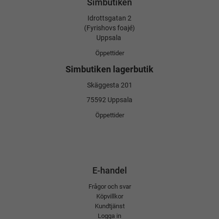
Simbutiken
hög kvalitet. Låt ditt barn känna sig både snyggt och bekvämt
under alla sommardagar vid vattnet.
Idrottsgatan 2
(Fyrishovs foajé)
Uppsala
Öppettider
Simbutiken lagerbutik
Skäggesta 201
75592 Uppsala
Öppettider
E-handel
Frågor och svar
Köpvillkor
Kundtjänst
Logga in