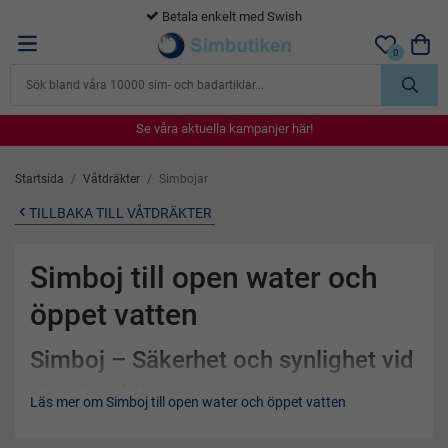
365 dagars öppet köp
0
Se våra aktuella kampanjer här!
Se våra aktuella kampanjer här!
Se våra aktuella kampanjer här!
Se våra aktuella kampanjer här!
Se våra aktuella kampanjer här!
Startsida
/
Våtdräkter
/
Simbojar
TILLBAKA TILL VÅTDRÄKTER
Simboj till open water och
öppet vatten
Simboj – Säkerhet och synlighet vid
simning i öppet vatten
Läs mer om Simboj till open water och öppet vatten
Hos
Simbutiken.se
hittar du ett brett utbud av
simbojar
, det