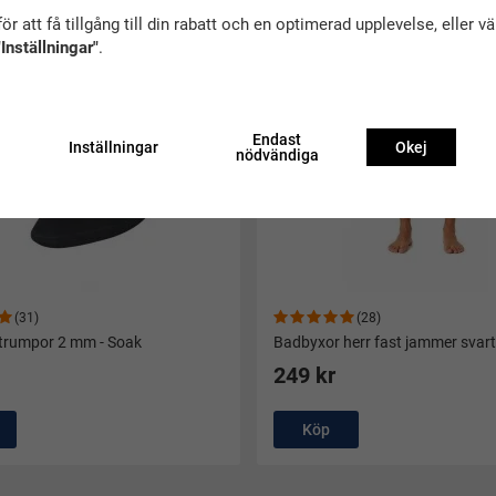
Bra köp
ör att få tillgång till din rabatt och en optimerad upplevelse, eller v
"Inställningar"
.
Endast
Inställningar
Okej
nödvändiga
(31)
(28)
trumpor 2 mm - Soak
Badbyxor herr fast jammer svart
249 kr
Köp