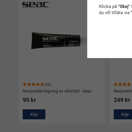
Populär
Klicka på
"Okej"
f
du vill tillåta via
(26)
Neoprenlim lagning av våtdräkt - Seac
Neoprens
95 kr
249 kr
Köp
Köp