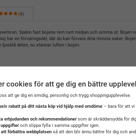
(4)
 swimrun. Spänn fast bojens rem runt midjan och simma ut. Bojen va
oj har en förvaringsdel, där du kan förvara dina minsta saker. Bojen 
en ljusblå delen, nu stannar luften i bojen.
r cookies för att ge dig en bättre uppleve
oss att ge dig en smidig, personlig och trygg shoppingupplevelse.
usiv rabatt på ditt nästa köp vid hjälp med omdöme
– bara för att vi 
ta erbjudanden och rekommendationer
som är skräddarsydda för dig
ekommenderade tillbehör till denna produ
 uppgifter
och slippa fylla i samma uppgifter igen.
 att förbättra webbplatsen
så att den blir ännu bättre för dig och an