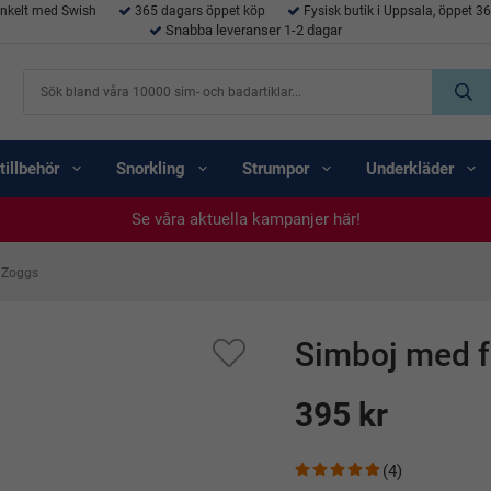
enkelt med Swish
365 dagars öppet köp
Fysisk butik i Uppsala, öppet 3
Snabba leveranser 1-2 dagar
tillbehör
Snorkling
Strumpor
Underkläder
Se våra aktuella kampanjer här!
Se våra aktuella kampanjer här!
Se våra aktuella kampanjer här!
Se våra aktuella kampanjer här!
Se våra aktuella kampanjer här!
- Zoggs
Simboj med f
395 kr
(4)