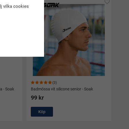
älj vilka cookies
(3)
a - Soak
Badmössa vit silicone senior - Soak
99 kr
Köp