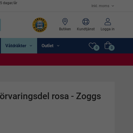
65 dagar/år
Butiken
Kundtjänst
Logga in
Våtdräkter
Outlet
0
0
örvaringsdel rosa - Zoggs