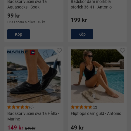
Badskor vuxen svarta
Badskor dam mörkblå
Aquasocks - Soak
storlek 36-41 - Antonio
99 kr
199 kr
Pris i andra butiker 149 kr
Köp
Köp
(6)
(2)
Badskor vuxen svarta Hållö -
Flipflops dam guld - Antonio
Marine
149 kr
49 kr
249 kr