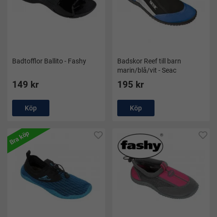
Badtofflor Ballito - Fashy
Badskor Reef till barn
marin/blå/vit - Seac
149 kr
195 kr
Köp
Köp
Bra köp