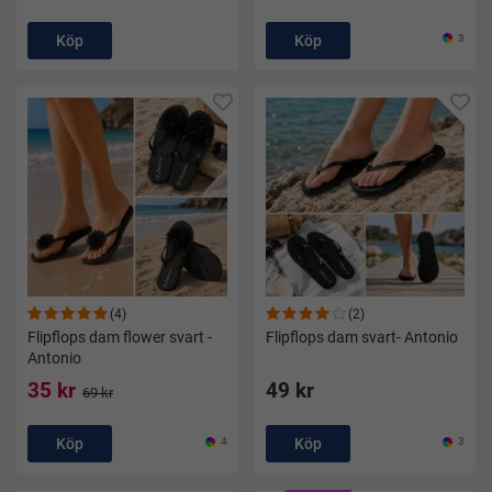
Köp
Köp
3
(4)
(2)
Flipflops dam flower svart -
Flipflops dam svart- Antonio
Antonio
35 kr
49 kr
69 kr
Köp
4
Köp
3