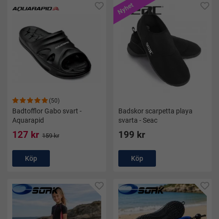
Nyhet
(50)
Badtofflor Gabo svart -
Badskor scarpetta playa
Aquarapid
svarta - Seac
127 kr
199 kr
159 kr
Köp
Köp