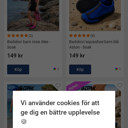
(2)
(4)
Badskor barn rosa Alex -
Badskor/aquashoe barn blå
Soak
Aston - Soak
149 kr
149 kr
Köp
2
Köp
2
Nyhet
Vi använder cookies för att
ge dig en bättre upplevelse
🍪