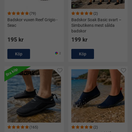
(79)
(2)
Badskor vuxen Reef Grigio -
Badskor Soak Basic svart –
Seac
Simbutikens mest sålda
badskor
195 kr
199 kr
Köp
2
Köp
Bra köp
(165)
(2)