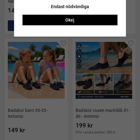
neongrön/turkos - Fashy
Antonio
Endast nödvändiga
149 kr
149 kr
Okej
Köp
Köp
Badskor barn 30-35 -
Badskor vuxen marinblå 41-
Antonio
46 - Antonio
199 kr
149 kr
Pris i andra butiker 299 kr