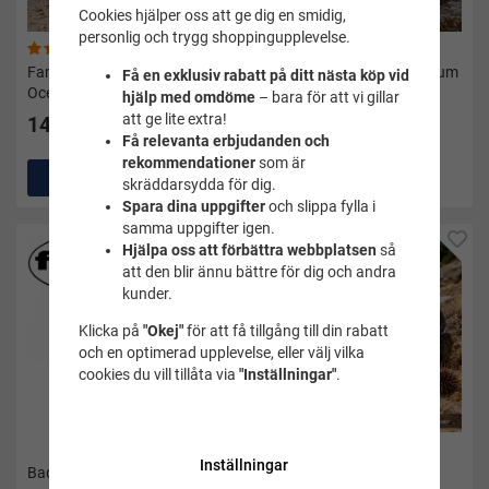
Cookies hjälper oss att ge dig en smidig,
personlig och trygg shoppingupplevelse.
(2)
(1)
Familjens Favorit – Badskor
Badskor/aquashoe premium
Få en exklusiv rabatt på ditt nästa köp vid
Ocean från Svenska Soak
turkos/svart - Soak
hjälp med omdöme
– bara för att vi gillar
att ge lite extra!
149 kr
299 kr
Få relevanta erbjudanden och
rekommendationer
som är
Köp
Köp
skräddarsydda för dig.
Spara dina uppgifter
och slippa fylla i
samma uppgifter igen.
Hjälpa oss att förbättra webbplatsen
så
att den blir ännu bättre för dig och andra
kunder.
Klicka på
"Okej"
för att få tillgång till din rabatt
och en optimerad upplevelse, eller välj vilka
cookies du vill tillåta via
"Inställningar"
.
Inställningar
Badskor barn
Badskor barn 24-29 -