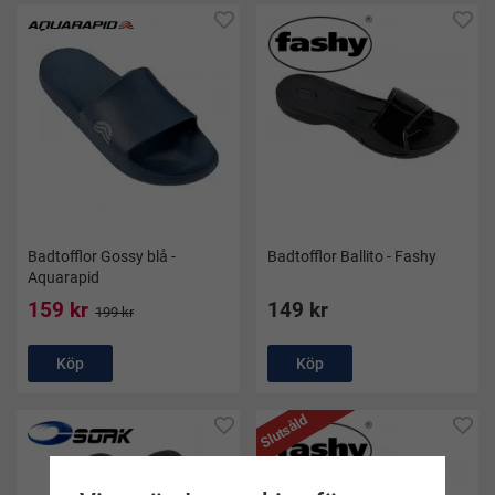
Badtofflor Gossy blå -
Badtofflor Ballito - Fashy
Aquarapid
159 kr
149 kr
199 kr
Köp
Köp
Slutsåld