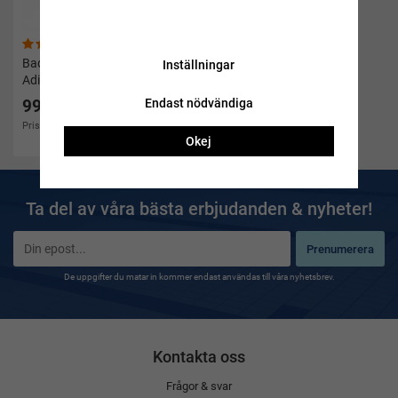
(2)
Badskor Duramo slide från
Inställningar
Adidas
Endast nödvändiga
99 kr
Pris i andra butiker 199 kr
Okej
Ta del av våra bästa erbjudanden & nyheter!
Prenumerera
De uppgifter du matar in kommer endast användas till våra nyhetsbrev.
Kontakta oss
Frågor & svar