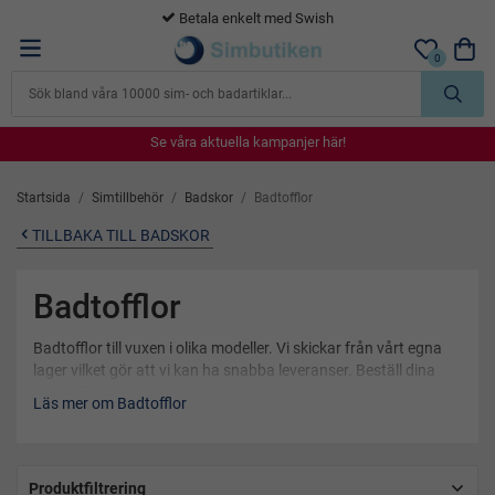
365 dagars öppet köp
0
Se våra aktuella kampanjer här!
Se våra aktuella kampanjer här!
Se våra aktuella kampanjer här!
Se våra aktuella kampanjer här!
Se våra aktuella kampanjer här!
Startsida
/
Simtillbehör
/
Badskor
/
Badtofflor
TILLBAKA TILL BADSKOR
Badtofflor
Badtofflor till vuxen i olika modeller. Vi skickar från vårt egna
lager vilket gör att vi kan ha snabba leveranser. Beställ dina
badtofflor idag.
Läs mer om Badtofflor
Produktfiltrering