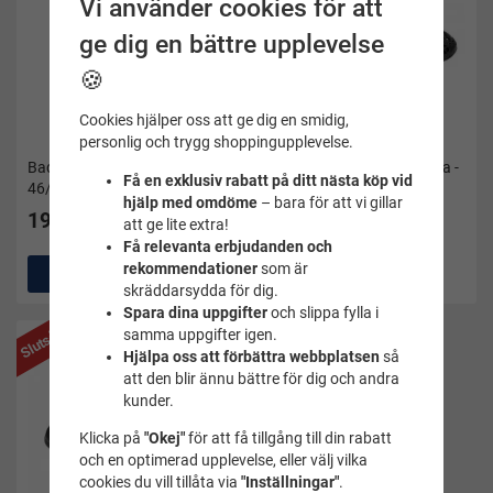
Vi använder cookies för att
ge dig en bättre upplevelse
🍪
Cookies hjälper oss att ge dig en smidig,
personlig och trygg shoppingupplevelse.
(2)
Badskor svart - från Soak -
Badskor Ballerina Aqua Dia -
Få en exklusiv rabatt på ditt nästa köp vid
46/47
Fashy
hjälp med omdöme
– bara för att vi gillar
195 kr
att ge lite extra!
Få relevanta erbjudanden och
149 kr
rekommendationer
som är
Köp
skräddarsydda för dig.
Spara dina uppgifter
och slippa fylla i
Slutsåld
samma uppgifter igen.
Hjälpa oss att förbättra webbplatsen
så
att den blir ännu bättre för dig och andra
kunder.
Klicka på
"Okej"
för att få tillgång till din rabatt
och en optimerad upplevelse, eller välj vilka
cookies du vill tillåta via
"Inställningar"
.