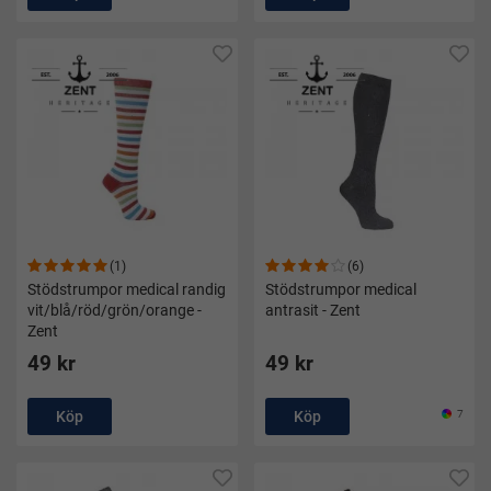
(1)
(6)
Stödstrumpor medical randig
Stödstrumpor medical
vit/blå/röd/grön/orange -
antrasit - Zent
Zent
49 kr
49 kr
Köp
Köp
7