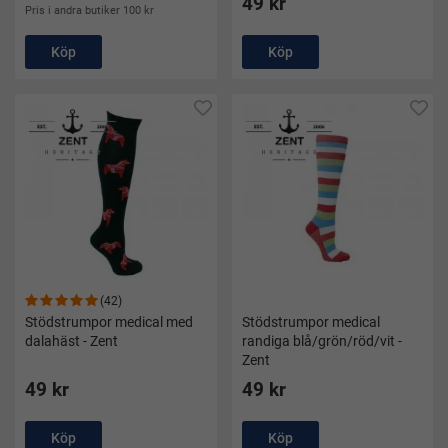
49 kr
Pris i andra butiker 100 kr
utmaningar – till rätt pris och med snabb leverans.
Köp
Köp
(42)
Stödstrumpor medical med
Stödstrumpor medical
dalahäst - Zent
randiga blå/grön/röd/vit -
Zent
49 kr
49 kr
Köp
Köp