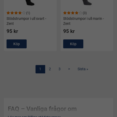
(1)
(3)
Stödstrumpor i ull svart -
Stödstrumpor i ull marin -
Zent
Zent
95 kr
95 kr
Köp
Köp
1
2
3
>
Sista »
FAQ – Vanliga frågor om