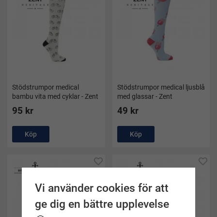
Stödstrumpor medical
Stödstrumpor medical ljusblå
bambu vita med cyklar - Zent
med glassar - Zent
95 kr
49 kr
Köp
Köp
Vi använder cookies för att
ge dig en bättre upplevelse