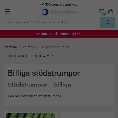
365 dagars öppet köp
0
Se våra aktuella kampanjer här!
Se våra aktuella kampanjer här!
Se våra aktuella kampanjer här!
Se våra aktuella kampanjer här!
Se våra aktuella kampanjer här!
Startsida
/
Strumpor
/
Billiga stödstrumpor
TILLBAKA TILL STRUMPOR
Billiga stödstrumpor
Stödstrumpor – billiga
stödstrumpor med snabb leverans
Läs mer om Billiga stödstrumpor
och hög komfort
Stödstrumpor
är ett enkelt och effektivt hjälpmedel för dig som
vill förbättra blodcirkulationen, minska trötta ben och öka