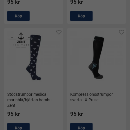
95 kr
95 kr
Köp
Köp
Stödstrumpor medical
Kompressionsstrumpor
marinblå/hjärtan bambu -
svarta - X-Pulse
Zent
95 kr
95 kr
Köp
Köp