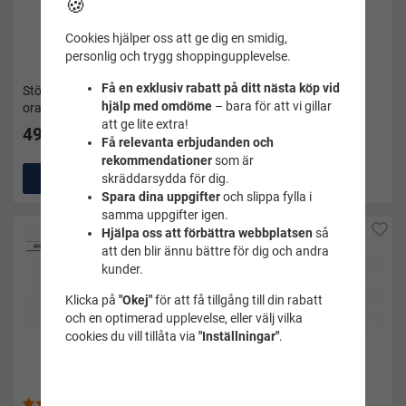
🍪
Cookies hjälper oss att ge dig en smidig,
personlig och trygg shoppingupplevelse.
Få en exklusiv rabatt på ditt nästa köp vid
Stödstrumpor medical
Stödstrumpor medical
hjälp med omdöme
– bara för att vi gillar
oranga med glassar - Zent
gula/lime - Zent
att ge lite extra!
49 kr
49 kr
Få relevanta erbjudanden och
rekommendationer
som är
Köp
Köp
skräddarsydda för dig.
Spara dina uppgifter
och slippa fylla i
samma uppgifter igen.
Hjälpa oss att förbättra webbplatsen
så
att den blir ännu bättre för dig och andra
kunder.
Klicka på
"Okej"
för att få tillgång till din rabatt
och en optimerad upplevelse, eller välj vilka
cookies du vill tillåta via
"Inställningar"
.
(2)