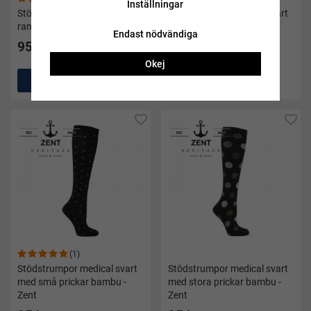
Inställningar
Stödstrumpor medical marin
Stödstrumpor medical svart
randig bambu - Zent
randig bambu - Zent
Endast nödvändiga
95 kr
95 kr
Okej
Köp
Köp
(1)
Stödstrumpor medical svart
Stödstrumpor medical svart
med små prickar bambu -
med stora prickar bambu -
Zent
Zent