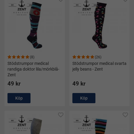
(8)
(26)
Stödstrumpor medical
Stödstrumpor medical svarta
randiga doktor lila/mörkblå-
jelly beans - Zent
Zent
49 kr
49 kr
Köp
Köp