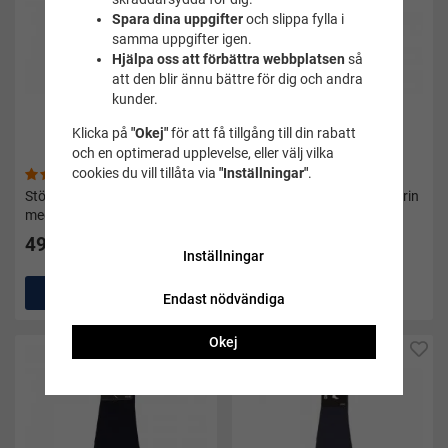
Spara dina uppgifter
och slippa fylla i
samma uppgifter igen.
Hjälpa oss att förbättra webbplatsen
så
att den blir ännu bättre för dig och andra
kunder.
Klicka på
"Okej"
för att få tillgång till din rabatt
och en optimerad upplevelse, eller välj vilka
cookies du vill tillåta via
"Inställningar"
.
(1)
(6)
Stödstrumpor medical vita
Stödstrumpor medical marin
med annanas - Zent
med grå prickar - Zent
49 kr
49 kr
Inställningar
Köp
Köp
Endast nödvändiga
Okej