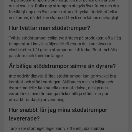
Ta på stödstrumporna på morgonen när benen ofta är som
minst svullna. Rulla upp strumpan stegvis över foten och dra
försiktigt upp den över vaden utan att rycka. Undvik att vika
ner kanten, då det kan skapa ett tryck som känns obehagligt.
Hur tvättar man stödstrumpor?
Tvätta stödstrumpor enligt tvättråden på produkten, ofta i låg
temperatur. Undvik sköljmedel eftersom det kan påverka
elasticiteten. Låt gärna strumporna lufttorka för att behålla
passform och funktion längre.
Är billiga stödstrumpor sämre än dyrare?
Inte nödvändigtvis. Billiga stödstrumpor kan ge mycket bra
komfort och stöd i vardagen. Skillnaden mellan billiga och
dyrare modeller kan handla om materialval, design och
varumärke, men för många räcker billiga stödstrumpor
utmärkt för daglig användning.
Hur snabbt får jag mina stödstrumpor
levererade?
Tack vare stort eget lager kan vi ofta erbjuda snabba