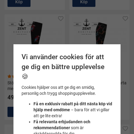
Köp
Köp
Vi använder cookies för att
ge dig en bättre upplevelse
🍪
(8)
(13)
Stödstrumpor medical svarta
Stödstrumpor medical svarta
Cookies hjälper oss att ge dig en smidig,
med papegojor - Zent
med stetoskop - Zent
personlig och trygg shoppingupplevelse.
49 kr
49 kr
Få en exklusiv rabatt på ditt nästa köp vid
hjälp med omdöme
– bara för att vi gillar
Köp
Köp
att ge lite extra!
Få relevanta erbjudanden och
rekommendationer
som är
skräddarsydda för dig.