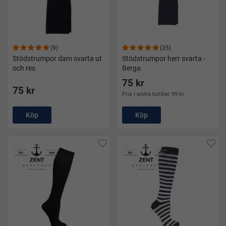
(9)
(35)
Stödstrumpor dam svarta ut
Stödstrumpor herr svarta -
och res
Berga
75 kr
75 kr
Pris i andra butiker 99 kr
Köp
Köp