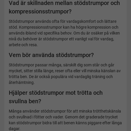
Vad är skillnaden mellan stödstrumpor och
kompressionsstrumpor?
Stödstrumpor används ofta för vardagskomfort och lättare
stöd. Kompressionsstrumpor kan ha högre kompression och
används ibland vid specifika behov. Om du är osäker på vilken
nivå du behöver är stödstrumpor ett vanligt val för vardag,
arbete och resa.
Vem bör använda stödstrumpor?
Stödstrumpor passar många, särskilt dig som står och går
mycket, sitter stilla länge, reser ofta eller vill minska känslan av
trötta ben. De är också populära vid vardaglig träning och
återhämtning.
Hjälper stödstrumpor mot trötta och
svullna ben?
Många använder stödstrumpor för att minska trötthetskänsla
och svullnad i fötter och vader. Genom det graderade trycket
kan stödstrumpor bidra till att benen känns piggare efter långa
dagar.