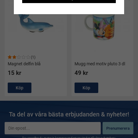
(1)
Magnet delfin blå
Mugg med motiv pluto 3 dl
15 kr
49 kr
Köp
Köp
Ta del av våra bästa erbjudanden & nyheter!
Prenumerera
De uppgifter du matar in kommer endast användas till våra nyhetsbrev.