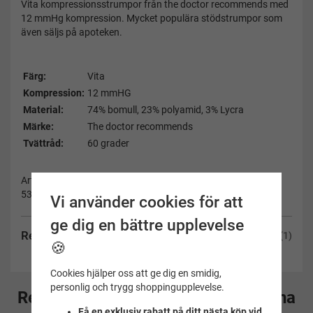
Vita kompressionsstrumpor från the doctor recommends med
12 mmHg kompression. Mycket populära stödstrumpor som
även säljs på apoteken.
Färg:
Vita
Kompression:
12 mmHG
Material:
74% bomull, 23% polyamid, 3% Lycra
Märke:
The doctor recommends
Tvättråd:
60 grader
Artikelnummer:
5308-vit-40/42
Vi använder cookies för att
ge dig en bättre upplevelse
Recensioner
(1)
🍪
Cookies hjälper oss att ge dig en smidig,
personlig och trygg shoppingupplevelse.
Rekommenderade tillbehör till denna
Få en exklusiv rabatt på ditt nästa köp vid