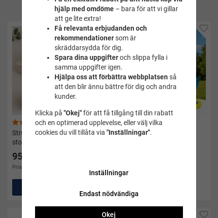
produkt
hjälp med omdöme
– bara för att vi gillar
att ge lite extra!
Få relevanta erbjudanden och
rekommendationer
som är
skräddarsydda för dig.
Spara dina uppgifter
och slippa fylla i
samma uppgifter igen.
Hjälpa oss att förbättra webbplatsen
så
att den blir ännu bättre för dig och andra
kunder.
Klicka på
"Okej"
för att få tillgång till din rabatt
och en optimerad upplevelse, eller välj vilka
(56)
(22)
cookies du vill tillåta via
"Inställningar"
.
Strumpor Crazysock 4-pack
Frisbee splash
storlek 36-40
95 kr
49 kr
Pris i andra butiker 199 kr
Inställningar
Köp
Köp
Endast nödvändiga
Okej