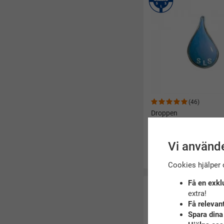
(46)
Droppen
60 kr
Vi använde
Köp
Cookies hjälper 
Få en exkl
extra!
Få relevan
Spara dina