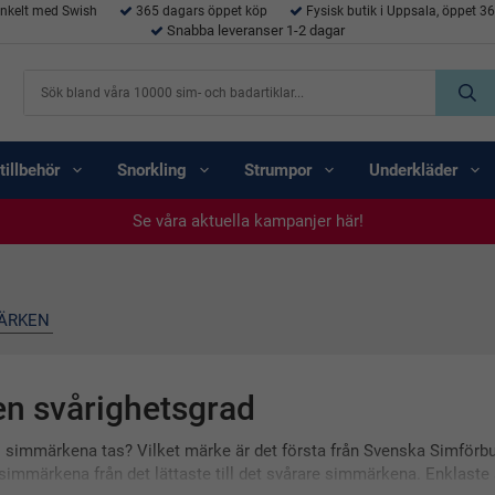
enkelt med Swish
365 dagars öppet köp
Fysisk butik i Uppsala, öppet 3
Snabba leveranser 1-2 dagar
tillbehör
Snorkling
Strumpor
Underkläder
Se våra aktuella kampanjer här!
Se våra aktuella kampanjer här!
Se våra aktuella kampanjer här!
Se våra aktuella kampanjer här!
Se våra aktuella kampanjer här!
MÄRKEN
n svårighetsgrad
ll simmärkena tas? Vilket märke är det första från Svenska Simför
simmärkena från det lättaste till det svårare simmärkena. Enklaste 