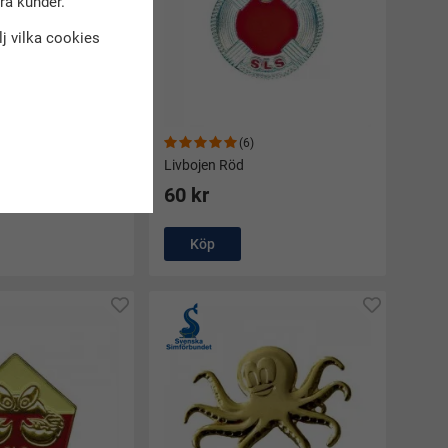
dra kunder.
älj vilka cookies
3)
(6)
Livbojen Röd
60 kr
Köp