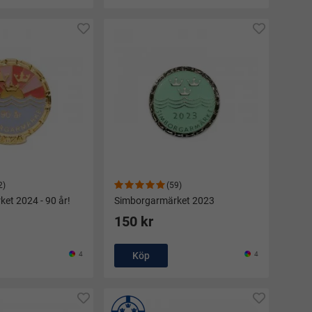
2)
(59)
et 2024 - 90 år!
Simborgarmärket 2023
150 kr
4
Köp
4