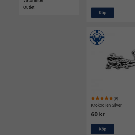
Våtdräkter
Outlet
Köp
(9)
Krokodilen Silver
60 kr
Köp