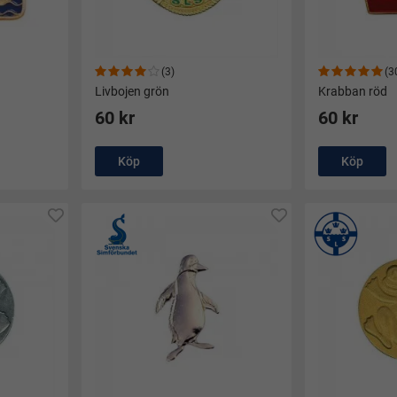
(3)
(3
Livbojen grön
Krabban röd
60 kr
60 kr
Köp
Köp