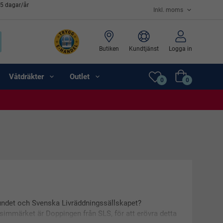
65 dagar/år
Butiken
Kundtjänst
Logga in
Våtdräkter
Outlet
0
0
bundet och Svenska Livräddningssällskapet?
simmärket är Doppingen från SLS, för att erövra detta