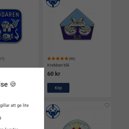
11)
(46)
Krabban blå
60 kr
lse 🍪
Köp
gillar att ge lite
.