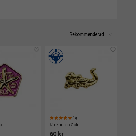
Till Simborgarmärket där man skall simma 200m.
)
(3)
la
Krokodilen Guld
60 kr