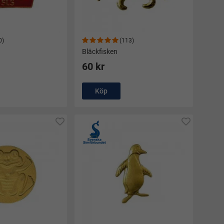
0)
(113)
Bläckfisken
60 kr
Köp