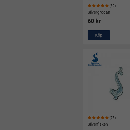
(59)
Silvergrodan
60 kr
Köp
(75)
Silverfisken