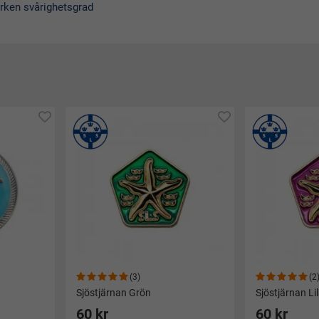
bara gjort sitt bästa. Sedan följer simmärkena i svårighetsgrad. 
ken svårighetsgrad
(3)
(2
Sjöstjärnan Grön
Sjöstjärnan Li
60 kr
60 kr