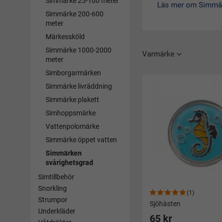
Simmärke 25-100 meter
märke behöver man 
Läs mer om Simmär
Simmärke 200-600
meter
Märkessköld
Simmärke 1000-2000
Varmärke
meter
Simborgarmärken
Simmärke livräddning
Simmärke plakett
Simhoppsmärke
Vattenpolomärke
Simmärke öppet vatten
Simmärken
svårighetsgrad
Simtillbehör
Snorkling
(1)
Strumpor
Sjöhästen
Underkläder
65 kr