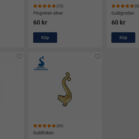
(73)
(5
Pingvinen silver
Guldgrodan
60 kr
60 kr
Köp
Köp
(69)
Guldfisken