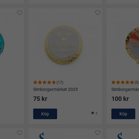
(17)
(5
Simborgarmärket 2025
Simborgarmärk
75 kr
100 kr
Köp
4
Köp