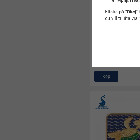
Hjälpa oss
Klicka på
"Okej"
f
du vill tillåta via
(56)
Doppingen blå - utomh
60 kr
Köp