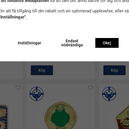
 att förbättra webbplatsen
så att den blir ännu bättre för dig och an
ör att få tillgång till din rabatt och en optimerad upplevelse, eller v
"Inställningar"
.
Endast
(100)
(1
Inställningar
Okej
nödvändiga
usmärke
Baddaren gul
Livbojen blå
60 kr
60 kr
Köp
Köp