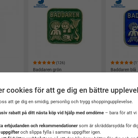
(126)
(1
Baddaren grön
Baddaren blå
60 kr
60 kr
r cookies för att ge dig en bättre uppleve
Köp
Köp
oss att ge dig en smidig, personlig och trygg shoppingupplevelse.
usiv rabatt på ditt nästa köp vid hjälp med omdöme
– bara för att vi 
ta erbjudanden och rekommendationer
som är skräddarsydda för dig
 uppgifter
och slippa fylla i samma uppgifter igen.