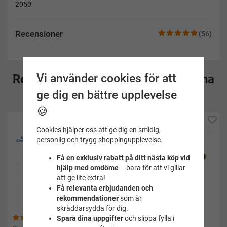
2050
Recensioner
(56)
Vi använder cookies för att
Rekommenderade tillbehör till denna
ge dig en bättre upplevelse
produkt
🍪
Cookies hjälper oss att ge dig en smidig,
personlig och trygg shoppingupplevelse.
Få en exklusiv rabatt på ditt nästa köp vid
hjälp med omdöme
– bara för att vi gillar
att ge lite extra!
Få relevanta erbjudanden och
rekommendationer
som är
skräddarsydda för dig.
(111)
(113)
Spara dina uppgifter
och slippa fylla i