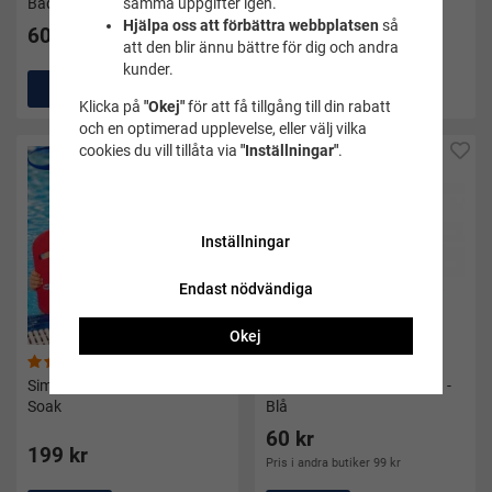
Baddaren blå
Bläckfisken
samma uppgifter igen.
Hjälpa oss att förbättra webbplatsen
så
60 kr
60 kr
att den blir ännu bättre för dig och andra
kunder.
Köp
Köp
Klicka på
"Okej"
för att få tillgång till din rabatt
och en optimerad upplevelse, eller välj vilka
cookies du vill tillåta via
"Inställningar"
.
Inställningar
Endast nödvändiga
Okej
(14)
(148)
Simplatta barn blå/röd -
Märkessköld/märkestavla -
Soak
Blå
60 kr
199 kr
Pris i andra butiker 99 kr