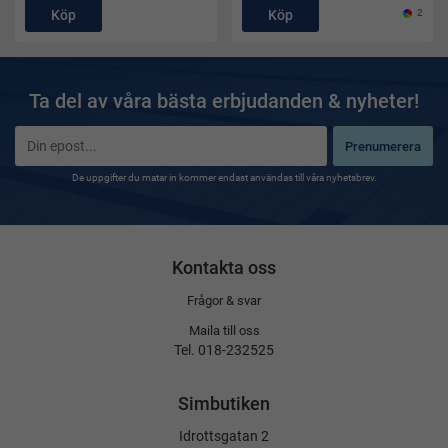
Köp
Köp
2
Ta del av våra bästa erbjudanden & nyheter!
Prenumerera
De uppgifter du matar in kommer endast användas till våra nyhetsbrev.
Kontakta oss
Frågor & svar
Maila till oss
Tel. 018-232525
Simbutiken
Idrottsgatan 2