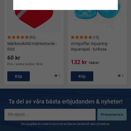
(93)
(15)
Märkessköld/märkestavla -
Armpuffar Aquaring -
Röd
Aquarapid - turkosa
60 kr
132 kr
165 kr
Pris i andra butiker 99 kr
Köp
2
Köp
5
Ta del av våra bästa erbjudanden & nyheter!
Prenumerera
De uppgifter du matar in kommer endast användas till våra nyhetsbrev.