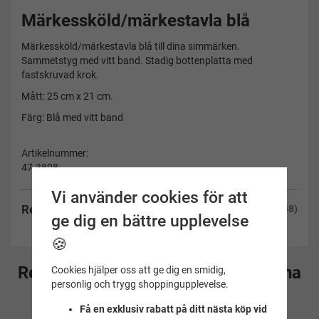
Märkessköld/märkestavla blå
Märkessköld/märkestavla blå till dina simmärken.
Sammetstyg med vitt band. Stadig bottenplatta med
fastskruvad krok.
Mått: 25 cm x 21 cm.
Färg: Blå med vitt band
Artikelnummer:
47.3808
Vi använder cookies för att
Recensioner
(148)
ge dig en bättre upplevelse
🍪
Rekommenderade tillbehör till denna
Cookies hjälper oss att ge dig en smidig,
personlig och trygg shoppingupplevelse.
produkt
Få en exklusiv rabatt på ditt nästa köp vid