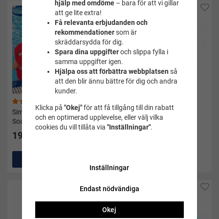
hjälp med omdöme
– bara för att vi gillar
att ge lite extra!
Få relevanta erbjudanden och
rekommendationer
som är
skräddarsydda för dig.
Spara dina uppgifter
och slippa fylla i
samma uppgifter igen.
Hjälpa oss att förbättra webbplatsen
så
att den blir ännu bättre för dig och andra
kunder.
(14)
(2)
Klicka på
"Okej"
för att få tillgång till din rabatt
Simplatta barn blå/röd -
Badmössa barn fisk
och en optimerad upplevelse, eller välj vilka
Soak
svart/vit/grön - Soak
cookies du vill tillåta via
"Inställningar"
.
199 kr
125 kr
Köp
Köp
Inställningar
Endast nödvändiga
Okej