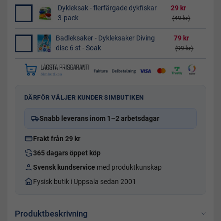
Dykleksak - flerfärgade dykfiskar
29 kr
3-pack
(49 kr)
Badleksaker - Dykleksaker Diving
79 kr
disc 6 st - Soak
(99 kr)
DÄRFÖR VÄLJER KUNDER SIMBUTIKEN
Snabb leverans inom 1–2 arbetsdagar
Frakt från 29 kr
365 dagars öppet köp
Svensk kundservice
med produktkunskap
Fysisk butik i Uppsala sedan 2001
Produktbeskrivning