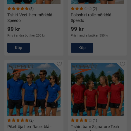
(3)
(2)
T-shirt Veeti herr mörkblå -
Poloshirt rolle mörkblå -
Speedo
Speedo
99 kr
99 kr
Pris i andra butiker 250 kr
Pris i andra butiker 350 kr
Köp
Köp
(2)
(1)
Pikétröja herr Racer blå -
T-shirt barn Signature Tech