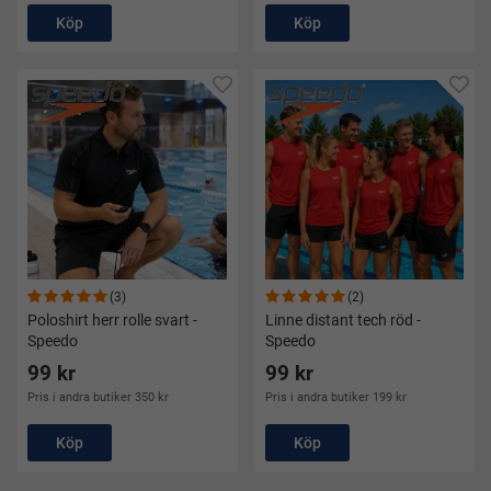
Köp
Köp
(3)
(2)
Poloshirt herr rolle svart -
Linne distant tech röd -
Speedo
Speedo
99 kr
99 kr
Pris i andra butiker 350 kr
Pris i andra butiker 199 kr
Köp
Köp