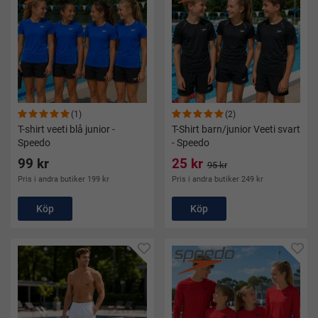
träning och vardag. Har du redan bra badkläder? Titta även in
bland våra
badkläder
för fler Speedo-produkter.
(1)
(2)
T-shirt veeti blå junior -
T-Shirt barn/junior Veeti svart
Speedo
- Speedo
99 kr
25 kr
95 kr
Pris i andra butiker 199 kr
Pris i andra butiker 249 kr
Köp
Köp