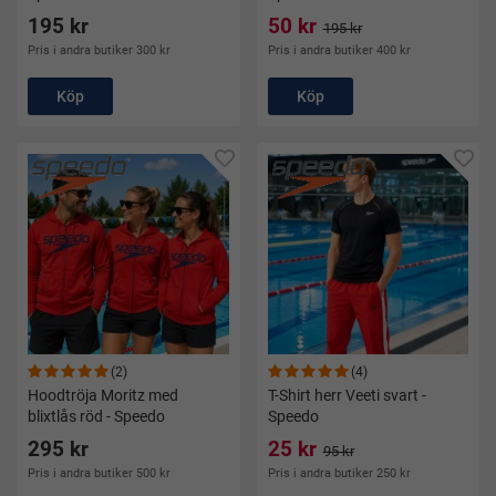
195 kr
50 kr
195 kr
Pris i andra butiker 300 kr
Pris i andra butiker 400 kr
Köp
Köp
(2)
(4)
Hoodtröja Moritz med
T-Shirt herr Veeti svart -
blixtlås röd - Speedo
Speedo
295 kr
25 kr
95 kr
Pris i andra butiker 500 kr
Pris i andra butiker 250 kr