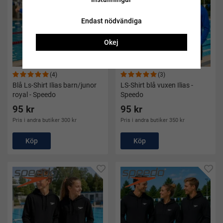
Endast nödvändiga
Okej
(4)
(3)
Blå Ls-Shirt Ilias barn/junor
LS-Shirt blå vuxen Ilias -
royal - Speedo
Speedo
95 kr
95 kr
Pris i andra butiker 300 kr
Pris i andra butiker 350 kr
Köp
Köp