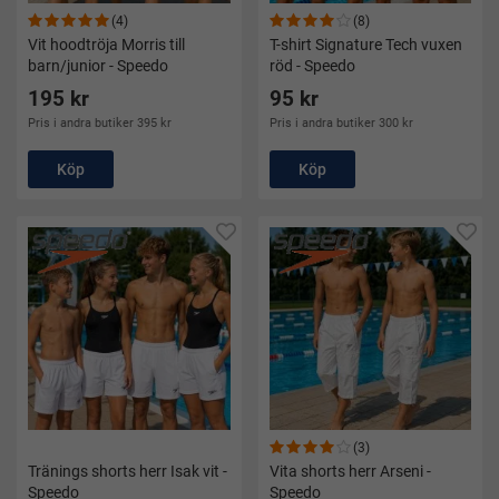
(4)
(8)
Vit hoodtröja Morris till
T-shirt Signature Tech vuxen
barn/junior - Speedo
röd - Speedo
195 kr
95 kr
Pris i andra butiker 395 kr
Pris i andra butiker 300 kr
Köp
Köp
(3)
Tränings shorts herr Isak vit -
Vita shorts herr Arseni -
Speedo
Speedo