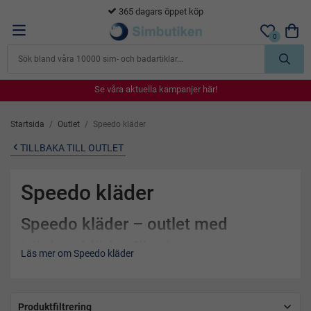
365 dagars öppet köp
0
Se våra aktuella kampanjer här!
Se våra aktuella kampanjer här!
Se våra aktuella kampanjer här!
Se våra aktuella kampanjer här!
Se våra aktuella kampanjer här!
Startsida
/
Outlet
/
Speedo kläder
TILLBAKA TILL OUTLET
Speedo kläder
Speedo kläder – outlet med
träningskläder för simmare
Läs mer om Speedo kläder
Här hittar du Speedo kläder till riktigt bra outletpriser. I
sortimentet finns träningskläder, hoodies, vindjackor,
poloshirts, shorts och linnen från ett av världens mest
Produktfiltrering