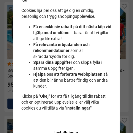
Cookies hjälper oss att ge dig en smidig,
personlig och trygg shoppingupplevelse.
Få en exklusiv rabatt på ditt nästa köp vid
hjälp med omdöme
– bara för att vi gillar
att ge lite extra!
Få relevanta erbjudanden och
rekommendationer
som är
skräddarsydda för dig.
Spara dina uppgifter
och slippa fylla i
(2)
samma uppgifter igen.
Svart LS-shirt Ilias junior
T-Shirt Veeti barn/junior röd -
Hjälpa oss att förbättra webbplatsen
så
Speedo
Speedo
att den blir ännu bättre för dig och andra
95 kr
99 kr
kunder.
Pris i andra butiker 300 kr
Pris i andra butiker 249 kr
Klicka på
"Okej"
för att få tillgång till din rabatt
och en optimerad upplevelse, eller välj vilka
Köp
Köp
cookies du vill tillåta via
"Inställningar"
.
Inställningar