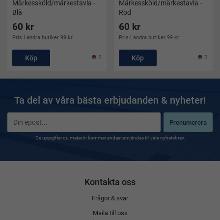
Märkessköld/märkestavla -
Märkessköld/märkestavla -
Blå
Röd
60 kr
60 kr
Pris i andra butiker 99 kr
Pris i andra butiker 99 kr
Köp
2
Köp
2
Ta del av våra bästa erbjudanden & nyheter!
Prenumerera
De uppgifter du matar in kommer endast användas till våra nyhetsbrev.
Kontakta oss
Frågor & svar
Maila till oss