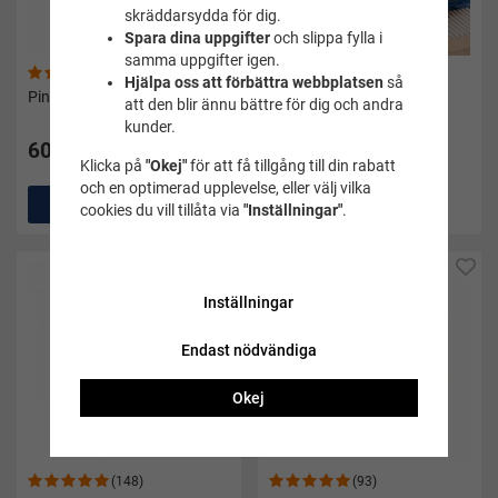
skräddarsydda för dig.
Spara dina uppgifter
och slippa fylla i
samma uppgifter igen.
(73)
(14)
Hjälpa oss att förbättra webbplatsen
så
Pingvinen silver
Simplatta barn blå/röd -
att den blir ännu bättre för dig och andra
Soak
kunder.
60 kr
199 kr
Klicka på
"Okej"
för att få tillgång till din rabatt
och en optimerad upplevelse, eller välj vilka
Köp
Köp
cookies du vill tillåta via
"Inställningar"
.
Inställningar
Endast nödvändiga
Okej
(148)
(93)