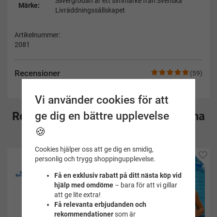
Silvergrodan är ett simmärke från Svenska
Märke:
Livräddningssällskapet
Artikelnummer:
2081
Recensioner
(59)
Vi använder cookies för att
ge dig en bättre upplevelse
Rekommenderade tillbehör till denna
🍪
produkt
Cookies hjälper oss att ge dig en smidig,
personlig och trygg shoppingupplevelse.
Få en exklusiv rabatt på ditt nästa köp vid
hjälp med omdöme
– bara för att vi gillar
att ge lite extra!
Få relevanta erbjudanden och
rekommendationer
som är