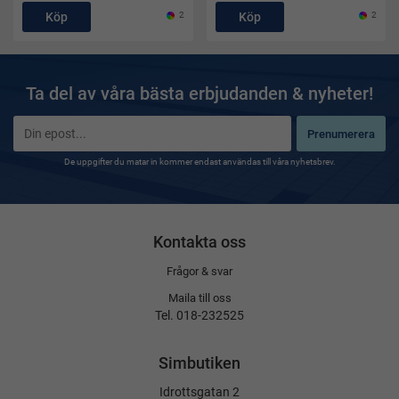
Köp
2
Köp
2
Ta del av våra bästa erbjudanden & nyheter!
Prenumerera
De uppgifter du matar in kommer endast användas till våra nyhetsbrev.
Kontakta oss
Frågor & svar
Maila till oss
Tel. 018-232525
Simbutiken
Idrottsgatan 2