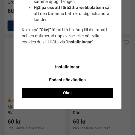
samma uppgifter igen.
Grodan rygg grön
Hajen brons
Hjälpa oss att förbättra webbplatsen
så
60 kr
70 kr
att den blir ännu bättre för dig och andra
kunder.
Köp
Köp
Klicka på
"Okej"
för att få tillgång till din rabatt
och en optimerad upplevelse, eller välj vilka
cookies du vill tillåta via
"Inställningar"
.
Inställningar
Endast nödvändiga
Okej
(148)
(93)
Märkessköld/märkestavla -
Märkessköld/märkestavla -
Blå
Röd
60 kr
60 kr
Pris i andra butiker 99 kr
Pris i andra butiker 99 kr