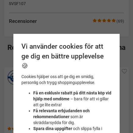
SVSF107
Recensioner
(69)
Vi använder cookies för att
Rekommenderade tillbehör till denna
ge dig en bättre upplevelse
produkt
🍪
Cookies hjälper oss att ge dig en smidig,
personlig och trygg shoppingupplevelse.
Få en exklusiv rabatt på ditt nästa köp vid
hjälp med omdöme
– bara för att vi gillar
att ge lite extra!
Få relevanta erbjudanden och
rekommendationer
som är
skräddarsydda för dig.
Spara dina uppgifter
och slippa fylla i
(26)
(48)