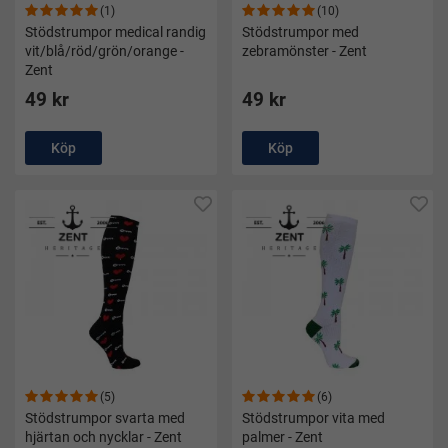
(1)
(10)
Stödstrumpor medical randig
Stödstrumpor med
vit/blå/röd/grön/orange -
zebramönster - Zent
Zent
49 kr
49 kr
Köp
Köp
(5)
(6)
Stödstrumpor svarta med
Stödstrumpor vita med
hjärtan och nycklar - Zent
palmer - Zent