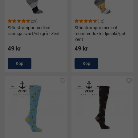
Roliga stödstrumpor
– stöd och stil för alla tillfällen. Beställ
idag och upplev skillnaden!
(29)
(12)
Stödstrumpor medical
Stödstrumpor medical
randiga svart/vit/grå - Zent
mönster doktor ljusblå/gul-
Zent
49 kr
49 kr
Köp
Köp