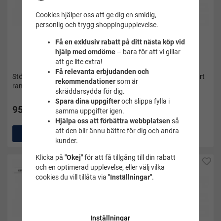
Cookies hjälper oss att ge dig en smidig,
personlig och trygg shoppingupplevelse.
Få en exklusiv rabatt på ditt nästa köp vid
hjälp med omdöme
– bara för att vi gillar
att ge lite extra!
(1)
Få relevanta erbjudanden och
Stödstrumpor medical svart
Stödstrumpor medical svart
rekommendationer
som är
randig bambu - Zent
med små prickar bambu -
skräddarsydda för dig.
Zent
Spara dina uppgifter
och slippa fylla i
95 kr
95 kr
samma uppgifter igen.
Hjälpa oss att förbättra webbplatsen
så
att den blir ännu bättre för dig och andra
Köp
Köp
kunder.
Klicka på
"Okej"
för att få tillgång till din rabatt
och en optimerad upplevelse, eller välj vilka
cookies du vill tillåta via
"Inställningar"
.
Inställningar