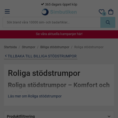
365 dagars öppet köp
0
Se våra aktuella kampanjer här!
Se våra aktuella kampanjer här!
Se våra aktuella kampanjer här!
Se våra aktuella kampanjer här!
Se våra aktuella kampanjer här!
Startsida
/
Strumpor
/
Billiga stödstrumpor
/
Roliga stödstrumpor
TILLBAKA TILL BILLIGA STÖDSTRUMPOR
Roliga stödstrumpor
Roliga stödstrumpor – Komfort och
glädje i varje steg
Läs mer om Roliga stödstrumpor
Letar du efter
roliga stödstrumpor
som kombinerar komfort,
funktion och design? Då har du hittat rätt! Våra stödstrumpor
är skapade för att ge dig det bästa av två världar: effektiv
Produktfiltrering