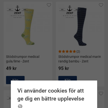
(2)
Stödstrumpor medical
Stödstrumpor medical marin
gula/lime - Zent
randig bambu - Zent
49 kr
95 kr
Köp
Köp
Vi använder cookies för att
ge dig en bättre upplevelse
🍪