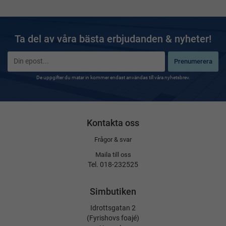
Ta del av våra bästa erbjudanden & nyheter!
Prenumerera
De uppgifter du matar in kommer endast användas till våra nyhetsbrev.
Kontakta oss
Frågor & svar
Maila till oss
Tel. 018-232525
Simbutiken
Idrottsgatan 2
(Fyrishovs foajé)