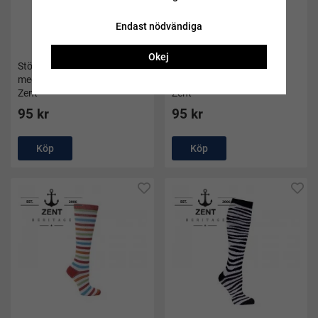
Endast nödvändiga
Okej
Stödstrumpor medical svart
Stödstrumpor medical
med stora prickar bambu -
marinblå/hjärtan bambu -
Zent
Zent
95 kr
95 kr
Köp
Köp