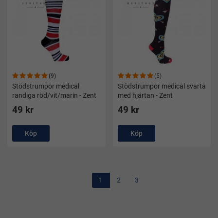
(9)
(5)
Stödstrumpor medical
Stödstrumpor medical svarta
randiga röd/vit/marin - Zent
med hjärtan - Zent
49 kr
49 kr
Köp
Köp
1
2
3