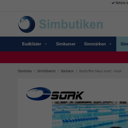
Betala 
Badkläder
Simkurser
Simmärken
Sim
Startsida
/
Simtillbehör
/
Badskor
/
Badtofflor Maui svart - Soak