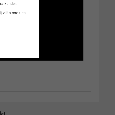
dra kunder.
älj vilka cookies
kt