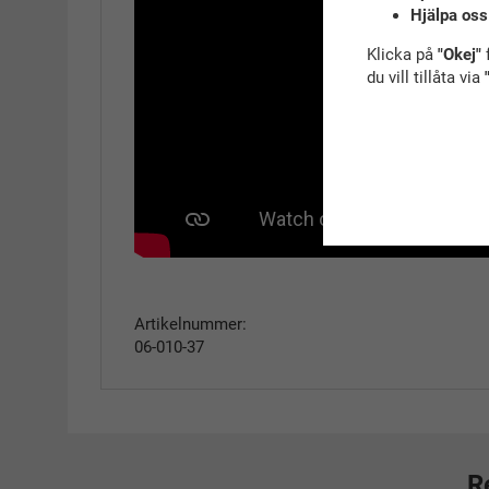
Hjälpa oss
Klicka på
"Okej"
f
du vill tillåta via
Artikelnummer:
06-010-37
R