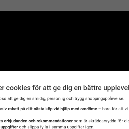
r cookies för att ge dig en bättre uppleve
oss att ge dig en smidig, personlig och trygg shoppingupplevelse.
usiv rabatt på ditt nästa köp vid hjälp med omdöme
– bara för att vi 
ta erbjudanden och rekommendationer
som är skräddarsydda för dig
 uppgifter
och slippa fylla i samma uppgifter igen.