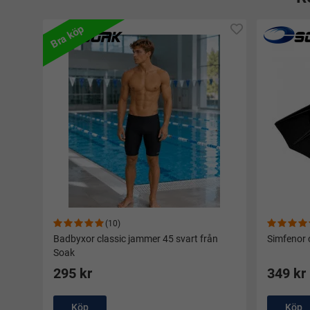
Bra köp
(10)
Badbyxor classic jammer 45 svart från
Simfenor c
Soak
295 kr
349 kr
Köp
Köp