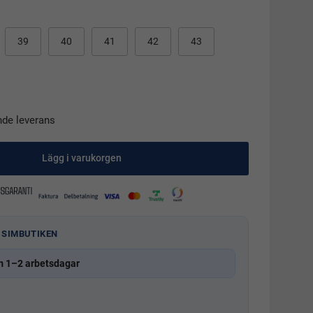
39
40
41
42
43
nde leverans
Lägg i varukorgen
 SIMBUTIKEN
m 1–2 arbetsdagar