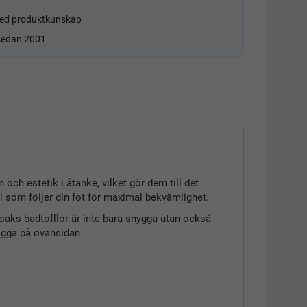
d produktkunskap
 sedan 2001
ch estetik i åtanke, vilket gör dem till det
l som följer din fot för maximal bekvämlighet.
. Soaks badtofflor är inte bara snygga utan också
logga på ovansidan.