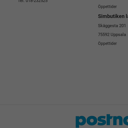
Tel. 018-232525
Öppettider
Simbutiken l
Skäggesta 201
75592 Uppsala
Öppettider