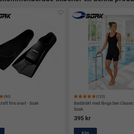
(90)
(123)
raft fins svart - Soak
Baddräkt med långa ben Classic 
Soak
395 kr
Köp