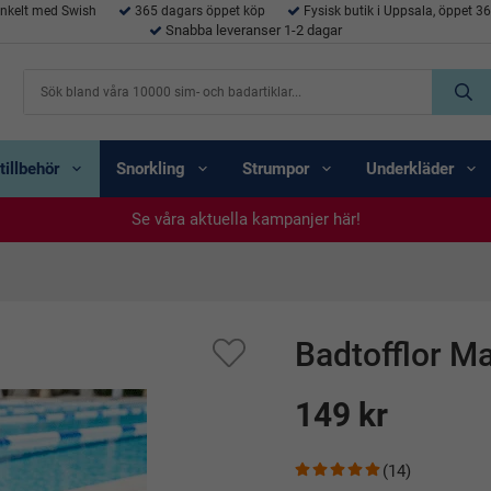
enkelt med Swish
365 dagars öppet köp
Fysisk butik i Uppsala, öppet 3
Snabba leveranser 1-2 dagar
tillbehör
Snorkling
Strumpor
Underkläder
Se våra aktuella kampanjer här!
Se våra aktuella kampanjer här!
Se våra aktuella kampanjer här!
Se våra aktuella kampanjer här!
Se våra aktuella kampanjer här!
Badtofflor Ma
149 kr
(14)