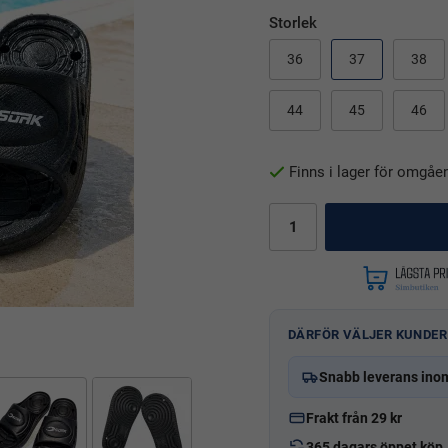
Storlek
36
37
38
44
45
46
Finns i lager för omgåe
DÄRFÖR VÄLJER KUNDER
Snabb leverans ino
Frakt från 29 kr
365 dagars öppet köp