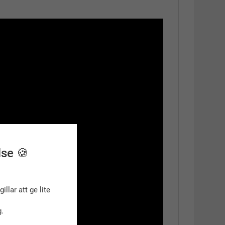
lse 🍪
gillar att ge lite
.