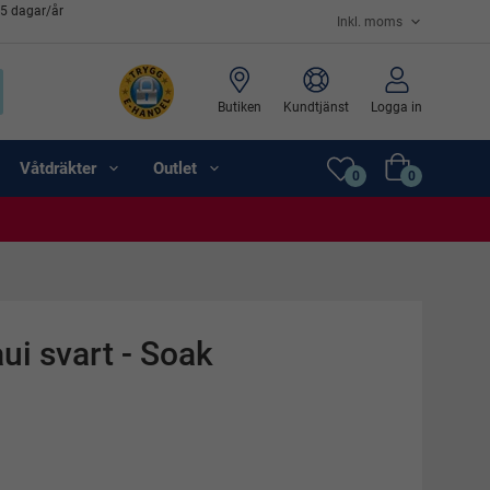
65 dagar/år
Butiken
Kundtjänst
Logga in
Våtdräkter
Outlet
0
0
ui svart - Soak