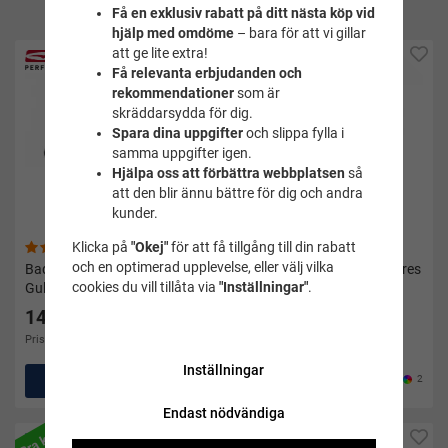
produkt
Få en exklusiv rabatt på ditt nästa köp vid
hjälp med omdöme
– bara för att vi gillar
Populär
att ge lite extra!
Få relevanta erbjudanden och
rekommendationer
som är
skräddarsydda för dig.
Spara dina uppgifter
och slippa fylla i
samma uppgifter igen.
Hjälpa oss att förbättra webbplatsen
så
att den blir ännu bättre för dig och andra
kunder.
Klicka på
"Okej"
för att få tillgång till din rabatt
(10)
(17)
och en optimerad upplevelse, eller välj vilka
Badskor Grå Power Slipper -
Cyklopset Wahoo blå - Mares
cookies du vill tillåta via
"Inställningar"
.
Gul
149 kr
549 kr
Pris i andra butiker 299 kr
Inställningar
Köp
Köp
2
Endast nödvändiga
Bra köp