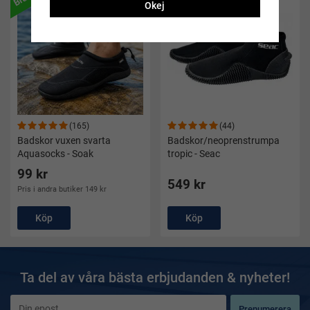
Okej
(165)
(44)
Badskor vuxen svarta
Badskor/neoprenstrumpa
Aquasocks - Soak
tropic - Seac
99 kr
549 kr
Pris i andra butiker 149 kr
Köp
Köp
Ta del av våra bästa erbjudanden & nyheter!
Prenumerera