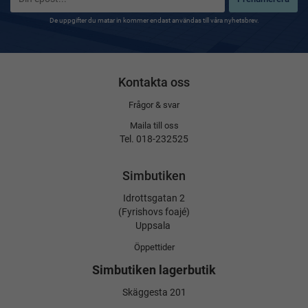
De uppgifter du matar in kommer endast användas till våra nyhetsbrev.
Kontakta oss
Frågor & svar
Maila till oss
Tel. 018-232525
Simbutiken
Idrottsgatan 2
(Fyrishovs foajé)
Uppsala
Öppettider
Simbutiken lagerbutik
Skäggesta 201