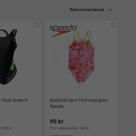
 Flash Green V-
Baddräkt barn Titch rosa/grön -
Speedo
99 kr
er 299 kr
Pris i andra butiker 199 kr