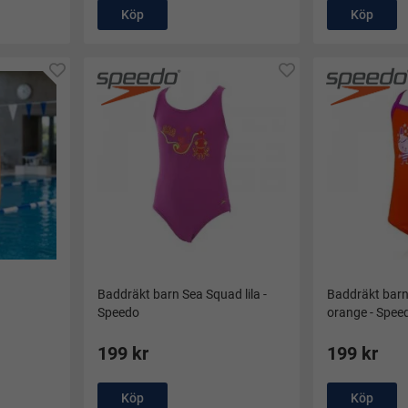
Köp
Köp
Baddräkt barn Sea Squad lila -
Baddräkt barn 
Speedo
orange - Spee
199 kr
199 kr
Köp
Köp