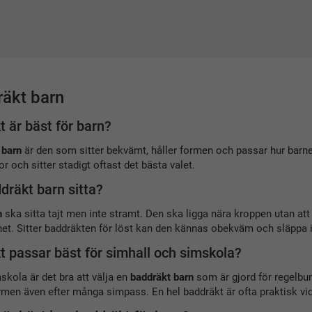
äkt barn
t är bäst för barn?
 barn
är den som sitter bekvämt, håller formen och passar hur barn
r och sitter stadigt oftast det bästa valet.
dräkt barn sitta?
n
ska sitta tajt men inte stramt. Den ska ligga nära kroppen utan att s
ttnet. Sitter baddräkten för löst kan den kännas obekväm och släppa i
t passar bäst för simhall och simskola?
skola är det bra att välja en
baddräkt barn
som är gjord för regelbund
men även efter många simpass. En hel baddräkt är ofta praktisk vid