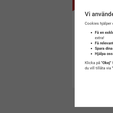
Slutsåld
Vi använde
Cookies hjälper 
Få en exkl
extra!
Få relevan
Spara dina
Hjälpa oss
Baddräkt ess frill rosa 
Klicka på
"Okej"
f
Speedo
du vill tillåta via
249 kr