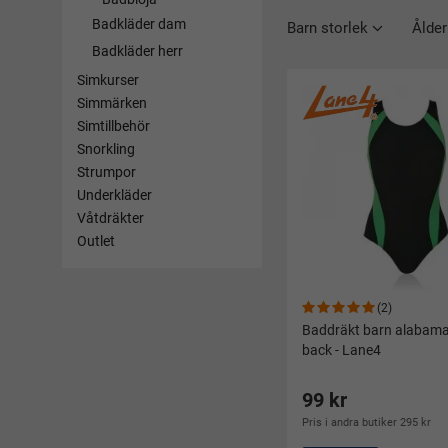
Badkläder dam
Barn storlek
Ålder
Badkläder herr
Simkurser
Simmärken
Simtillbehör
Snorkling
Strumpor
Underkläder
Våtdräkter
Outlet
(2)
Baddräkt barn alabama
back - Lane4
99 kr
Pris i andra butiker 295 kr