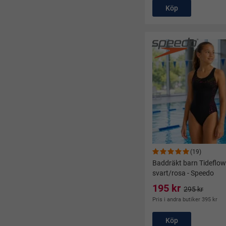
Köp
(19)
Baddräkt barn Tideflow
svart/rosa - Speedo
195 kr
295 kr
Pris i andra butiker 395 kr
Köp