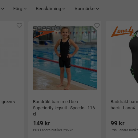
Färg
Benskärning
Varmärke
 green v-
Baddräkt barn med ben
Baddräkt barn
Superiority legsuit - Speedo - 116
back - Lane4
cl
149 kr
99 kr
Pris i andra butiker 295 kr
Pris i andra butik