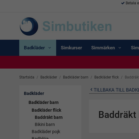
Betala 
Badkläder
Simkurser
Simmärken
Sim
Startsida
/
Badkläder
/
Badkläder barn
/
Badkläder flick
/
Baddräk
TILLBAKA TILL BADK
Badkläder
Badkläder barn
Badkläder flick
Baddräkt
Baddräkt barn
Bikini barn
Badkläder pojk
Badblöja