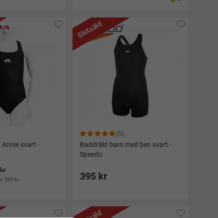
Slutsåld
(1)
Annie svart -
Baddräkt barn med ben svart -
Speedo
kr
395 kr
er 399 kr