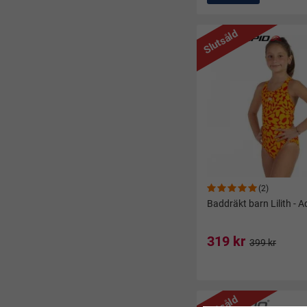
Slutsåld
(2)
Baddräkt barn Lilith - 
319 kr
399 kr