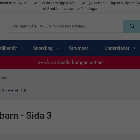
enkelt med Swish
365 dagars öppet köp
Fysisk butik i Uppsala, öppet 3
Snabba leveranser 1-2 dagar
tillbehör
Snorkling
Strumpor
Underkläder
Se våra aktuella kampanjer här!
Se våra aktuella kampanjer här!
Se våra aktuella kampanjer här!
Se våra aktuella kampanjer här!
Se våra aktuella kampanjer här!
t barn
LÄDER FLICK
 barn
- Sida 3