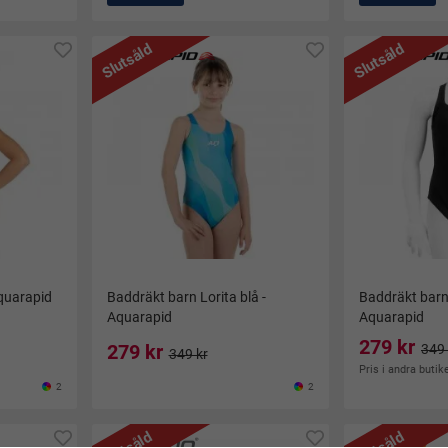
Slutsåld
Slutsåld
Aquarapid
Baddräkt barn Lorita blå -
Baddräkt barn 
Aquarapid
Aquarapid
279 kr
279 kr
349 
349 kr
Pris i andra butik
2
2