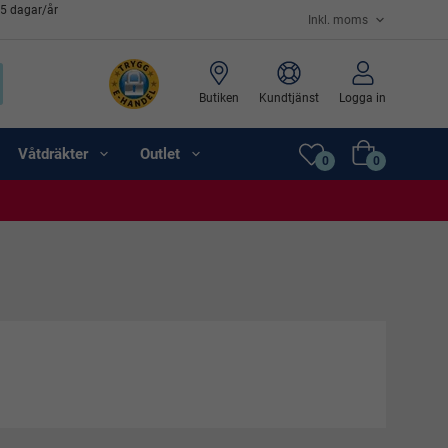
65 dagar/år
Butiken
Kundtjänst
Logga in
Våtdräkter
Outlet
0
0