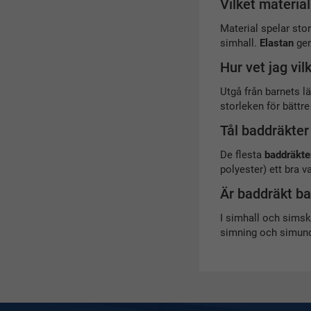
Vilket material
Material spelar stor
simhall.
Elastan
ger
Hur vet jag vil
Utgå från barnets lä
storleken för bättr
Tål baddräkter 
De flesta
baddräkter
polyester) ett bra v
Är baddräkt bar
I simhall och sims
simning och simund