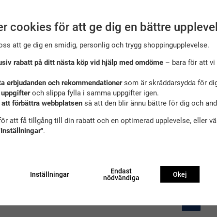
Slutsåld
Slutsåld
r cookies för att ge dig en bättre uppleve
oss att ge dig en smidig, personlig och trygg shoppingupplevelse.
usiv rabatt på ditt nästa köp vid hjälp med omdöme
– bara för att vi 
ta erbjudanden och rekommendationer
som är skräddarsydda för dig
 uppgifter
och slippa fylla i samma uppgifter igen.
 att förbättra webbplatsen
så att den blir ännu bättre för dig och an
snäckskal -
Baddräkt dam digital thinstrap
Baddräkt bar
ör att få tillgång till din rabatt och en optimerad upplevelse, eller v
black/pink från speedo
röd/svart med
"Inställningar"
.
149 kr
599 kr
Pris i andra butik
Endast
Inställningar
Okej
nödvändiga
1
2
3