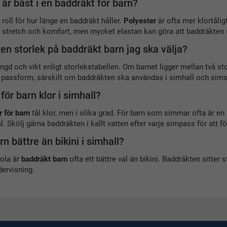
 är bäst i en baddräkt för barn?
 roll för hur länge en baddräkt håller.
Polyester
är ofta mer klortålig
 stretch och komfort, men mycket elastan kan göra att baddräkten sl
ken storlek på baddräkt barn jag ska välja?
ngd och vikt enligt storlekstabellen. Om barnet ligger mellan två sto
e passform, särskilt om baddräkten ska användas i simhall och sims
för barn klor i simhall?
 för barn
tål klor, men i olika grad. För barn som simmar ofta är en
al. Skölj gärna baddräkten i kallt vatten efter varje simpass för att f
n bättre än bikini i simhall?
kola är
baddräkt barn
ofta ett bättre val än bikini. Baddräkten sitter st
ervisning.