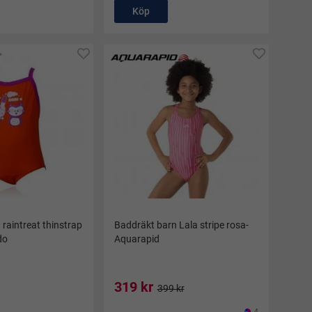
Köp
raintreat thinstrap
Baddräkt barn Lala stripe rosa-
do
Aquarapid
319 kr
399 kr
4