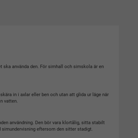
et ska använda den. För simhall och simskola är en
kära in i axlar eller ben och utan att glida ur läge när
n vatten.
en användning. Den bör vara klortålig, sitta stabilt
 simundervisning eftersom den sitter stadigt.