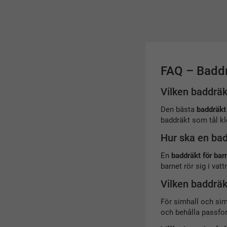
FAQ – Baddr
Vilken baddräk
Den bästa
baddräkt
baddräkt som tål klo
Hur ska en bad
En
baddräkt för bar
barnet rör sig i va
Vilken baddräk
För simhall och sim
och behålla passfor