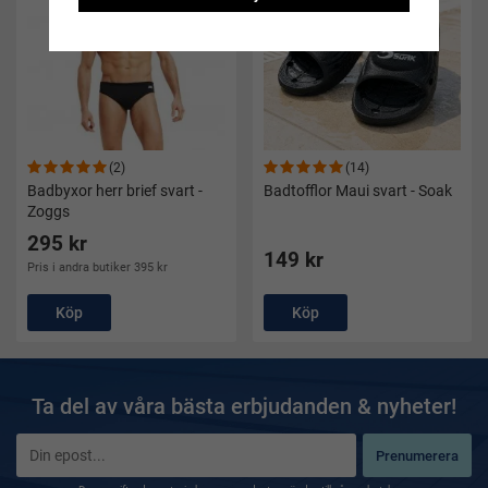
(2)
(14)
Badbyxor herr brief svart -
Badtofflor Maui svart - Soak
Zoggs
295 kr
149 kr
Pris i andra butiker 395 kr
Köp
Köp
Ta del av våra bästa erbjudanden & nyheter!
Prenumerera