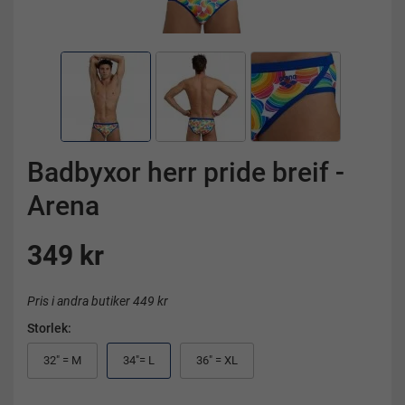
Badbyxor herr pride breif -
Arena
349 kr
Pris i andra butiker 449 kr
Storlek:
32" = M
34"= L
36" = XL