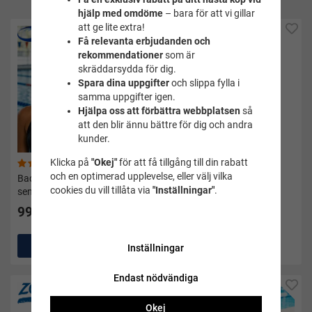
hjälp med omdöme
– bara för att vi gillar
att ge lite extra!
Få relevanta erbjudanden och
rekommendationer
som är
skräddarsydda för dig.
Spara dina uppgifter
och slippa fylla i
samma uppgifter igen.
Hjälpa oss att förbättra webbplatsen
så
att den blir ännu bättre för dig och andra
kunder.
Klicka på
"Okej"
för att få tillgång till din rabatt
(19)
(2)
och en optimerad upplevelse, eller välj vilka
Badmössa svart silicone
Simglasögon Cobra Ultra
cookies du vill tillåta via
"Inställningar"
.
senior - Soak
Swipe Mirror Vit - Arena
99 kr
799 kr
Köp
Köp
Inställningar
Endast nödvändiga
Okej