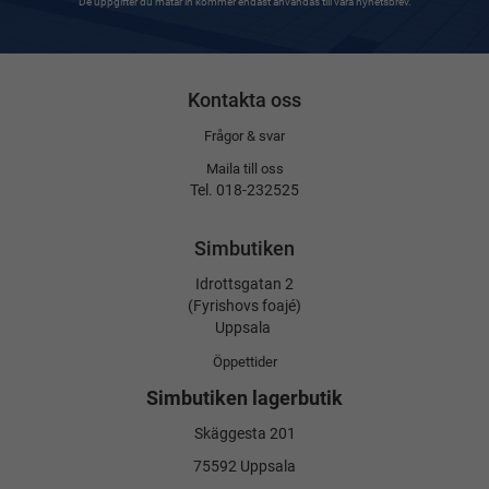
De uppgifter du matar in kommer endast användas till våra nyhetsbrev.
Kontakta oss
Frågor & svar
Maila till oss
Tel. 018-232525
Simbutiken
Idrottsgatan 2
(Fyrishovs foajé)
Uppsala
Öppettider
Simbutiken lagerbutik
Skäggesta 201
75592 Uppsala