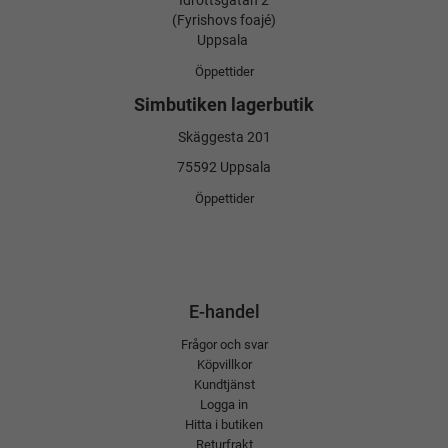
Idrottsgatan 2
(Fyrishovs foajé)
Uppsala
Öppettider
Simbutiken lagerbutik
Skäggesta 201
75592 Uppsala
Öppettider
E-handel
Frågor och svar
Köpvillkor
Kundtjänst
Logga in
Hitta i butiken
Returfrakt