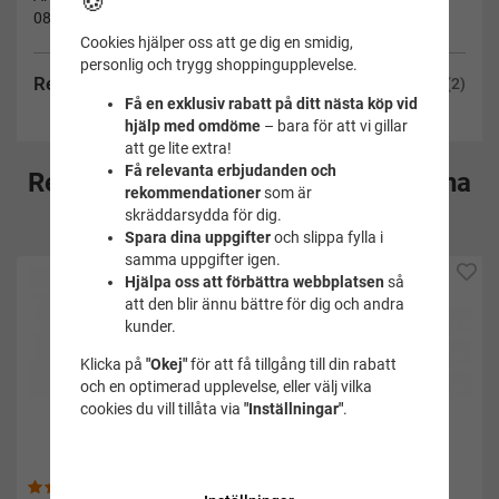
🍪
08-053
Cookies hjälper oss att ge dig en smidig,
personlig och trygg shoppingupplevelse.
Recensioner
(2)
Få en exklusiv rabatt på ditt nästa köp vid
hjälp med omdöme
– bara för att vi gillar
att ge lite extra!
Få relevanta erbjudanden och
Rekommenderade tillbehör till denna
rekommendationer
som är
produkt
skräddarsydda för dig.
Spara dina uppgifter
och slippa fylla i
samma uppgifter igen.
Hjälpa oss att förbättra webbplatsen
så
att den blir ännu bättre för dig och andra
kunder.
Klicka på
"Okej"
för att få tillgång till din rabatt
och en optimerad upplevelse, eller välj vilka
cookies du vill tillåta via
"Inställningar"
.
(4)
(11)