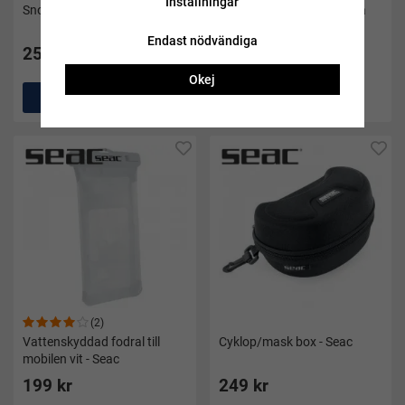
Inställningar
Snorkelhållare svart
Cyklop och snorkel Kaluga
vuxen blå - Soak
Endast nödvändiga
25 kr
399 kr
Okej
Köp
Köp
(2)
Vattenskyddad fodral till
Cyklop/mask box - Seac
mobilen vit - Seac
199 kr
249 kr