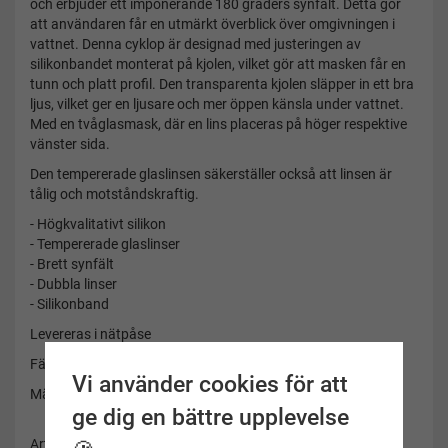
och erbjuder ett imponerande 180 graders synfält. Detta gör
att användaren får en utmärkt överblick över omgivningen i
vattnet. Denna cyklop är designad med justeringen av
silikonbandet monterat på kjolen, vilket gör att masken får en
tunn och platt profil. Den transparenta kjolen släpper in ett bra
ljus, vilket ger en ljusare och mer öppen känsla under vattnet.
Med en tvåglasmask, där en lins placeras på höger respektive
vänster sida.
Den tempererade glaslinsen säkerställer också att linsen är
tålig och motståndskraftig.
- Högkvalitativt silikon
- Tempererade glaslinser
- Brett synfält
- Dubbla linser
- Silikonband
Levereras i nätpåse
Färg: Blå ram
Vi använder cookies för att
Märke: Soak
ge dig en bättre upplevelse
Artikelnummer: