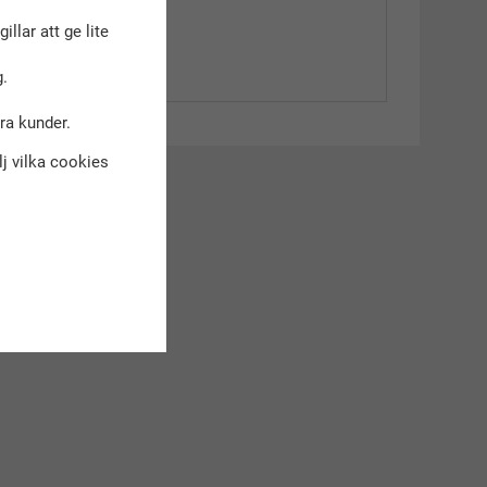
gillar att ge lite
.
dra kunder.
älj vilka cookies
kt