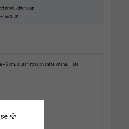
d produktkunskap
 sedan 2001
a 45 cm, slutar strax ovanför knäna. Hela
lse 🍪