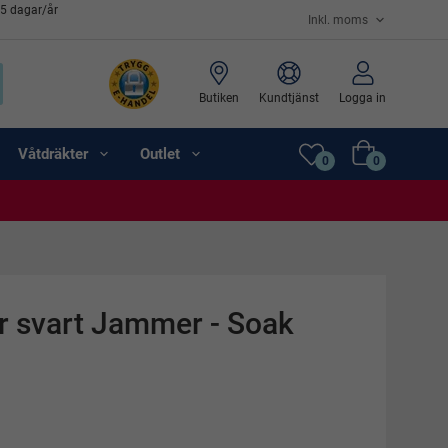
65 dagar/år
Butiken
Kundtjänst
Logga in
Våtdräkter
Outlet
0
0
r svart Jammer - Soak