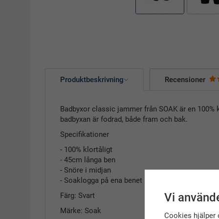
Produktbeskrivning
Recensioner
Badbyxor classic jammer från SOAK är en 100% klo
badbyxan är fodrad, både fram och bak.
Specifikationer
- 100% klortåligt
- 45cm långa ben
- Snöre i midjan
- Soaklogga på ena benet
Vi använde
Färg: Svart
Märke: Soak
Cookies hjälper 