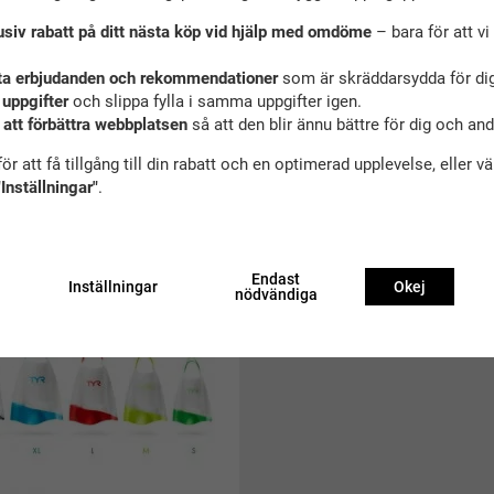
usiv rabatt på ditt nästa köp vid hjälp med omdöme
– bara för att vi 
ta erbjudanden och rekommendationer
som är skräddarsydda för dig
 uppgifter
och slippa fylla i samma uppgifter igen.
 att förbättra webbplatsen
så att den blir ännu bättre för dig och an
ör att få tillgång till din rabatt och en optimerad upplevelse, eller v
"Inställningar"
.
ekommenderade tillbehör till denna produ
Endast
Inställningar
Okej
nödvändiga