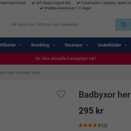
enkelt med Swish
365 dagars öppet köp
Fysisk butik i Uppsala, öppet 3
Snabba leveranser 1-2 dagar
tillbehör
Snorkling
Strumpor
Underkläder
Se våra aktuella kampanjer här!
Se våra aktuella kampanjer här!
Se våra aktuella kampanjer här!
Se våra aktuella kampanjer här!
Se våra aktuella kampanjer här!
herr svart Jammer - Soak
Badbyxor her
295 kr
(3)