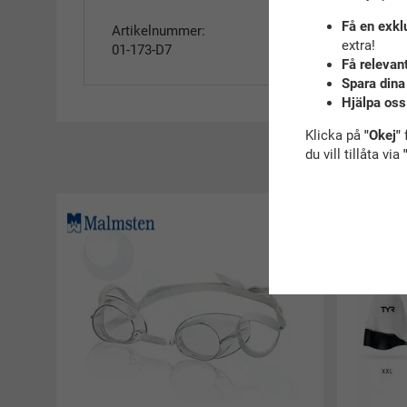
Få en exkl
Artikelnummer:
extra!
01-173-D7
Få relevan
Spara dina
Hjälpa oss
Klicka på
"Okej"
f
du vill tillåta via
R