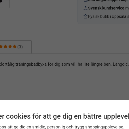
Svensk kundservice
me
Fysisk butik i Uppsala
(3)
rtålig träningsbadbyxa för dig som vill ha lite längre ben. Längd c,
r cookies för att ge dig en bättre uppleve
oss att ge dig en smidig, personlig och trygg shoppingupplevelse.