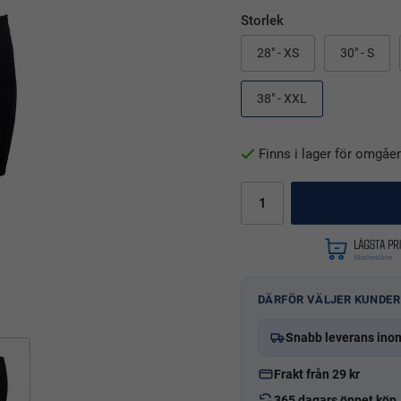
Storlek
28" - XS
30" - S
38" - XXL
Finns i lager för omgåe
DÄRFÖR VÄLJER KUNDER
Snabb leverans ino
Frakt från 29 kr
365 dagars öppet köp