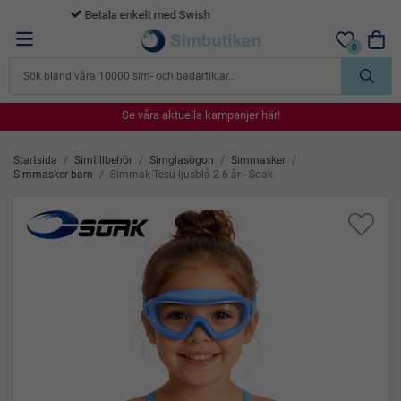
365 dagars öppet köp
0
Se våra aktuella kampanjer här!
Se våra aktuella kampanjer här!
Se våra aktuella kampanjer här!
Se våra aktuella kampanjer här!
Se våra aktuella kampanjer här!
Startsida
/
Simtillbehör
/
Simglasögon
/
Simmasker
/
Simmasker barn
/
Simmak Tesu ljusblå 2-6 år - Soak