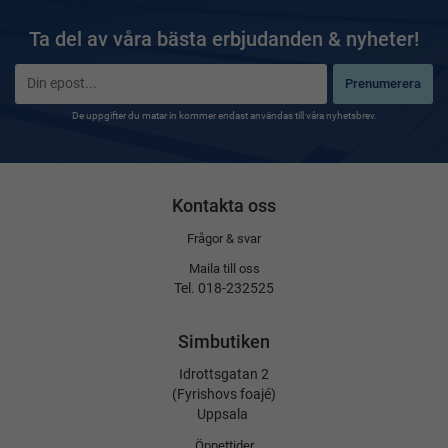
Ta del av våra bästa erbjudanden & nyheter!
Prenumerera
De uppgifter du matar in kommer endast användas till våra nyhetsbrev.
Kontakta oss
Frågor & svar
Maila till oss
Tel. 018-232525
Simbutiken
Idrottsgatan 2
(Fyrishovs foajé)
Uppsala
Öppettider