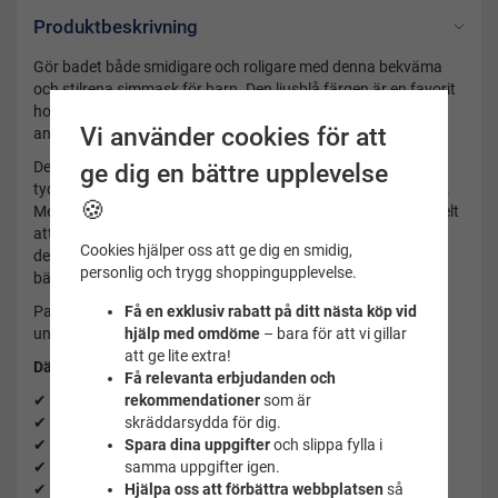
Produktbeskrivning
Gör badet både smidigare och roligare med denna bekväma
och stilrena simmask för barn. Den ljusblå färgen är en favorit
hos många, och den mjuka silikonkanten sluter tätt runt
Vi använder cookies för att
ansiktet utan att kännas obekväm eller läcka.
De böjda linserna ger ett brett synfält så att barnet ser
ge dig en bättre upplevelse
tydligare under vattnet – perfekt för både lek och simträning.
🍪
Med den smarta knappjusteringen bak på bandet är det enkelt
att ta av och på masken utan att fastna i håret. Linserna är
Cookies hjälper oss att ge dig en smidig,
dessutom behandlade med imskydd och UV-skydd för en
personlig och trygg shoppingupplevelse.
bättre upplevelse i vattnet.
Passar lika bra i poolen som på stranden, i badhuset eller
Få en exklusiv rabatt på ditt nästa köp vid
under simlektioner.
hjälp med omdöme
– bara för att vi gillar
att ge lite extra!
Därför gillar föräldrar den:
Få relevanta erbjudanden och
✔ Passar barn 2–6 år
rekommendationer
som är
✔ Enkel knappjustering bak
skräddarsydda för dig.
✔ Brett synfält med böjda linser
Spara dina uppgifter
och slippa fylla i
✔ Mjuk och bekväm silikonpassform
samma uppgifter igen.
✔ Lekfull design som barn uppskattar
Hjälpa oss att förbättra webbplatsen
så