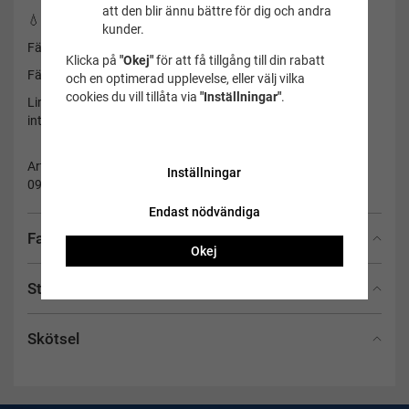
att den blir ännu bättre för dig och andra
💧 Ett utmärkt val för små vattenälskare.
kunder.
Färg ramen: Ljusblå
Klicka på
"Okej"
för att få tillgång till din rabatt
Färg linsen: Klar
och en optimerad upplevelse, eller välj vilka
cookies du vill tillåta via
"Inställningar"
.
Linsen är imskyddsbehandlad, och uv skyddad. Tänk på att
inte ta på insidan av linsen.
Artikelnummer:
Inställningar
09-014
Endast nödvändiga
Fakta
Okej
Storlek
Skötsel