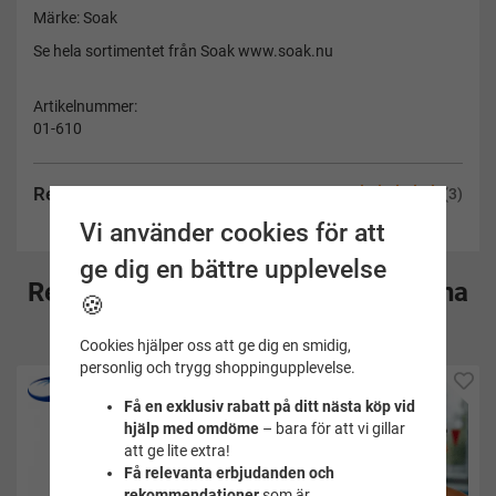
Märke: Soak
Se hela sortimentet från Soak www.soak.nu
Artikelnummer:
01-610
Recensioner
(3)
Vi använder cookies för att
ge dig en bättre upplevelse
Rekommenderade tillbehör till denna
🍪
produkt
Cookies hjälper oss att ge dig en smidig,
personlig och trygg shoppingupplevelse.
Få en exklusiv rabatt på ditt nästa köp vid
hjälp med omdöme
– bara för att vi gillar
att ge lite extra!
Få relevanta erbjudanden och
rekommendationer
som är