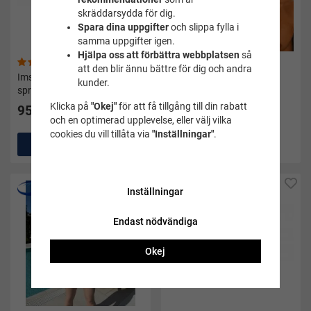
skräddarsydda för dig.
Spara dina uppgifter
och slippa fylla i
samma uppgifter igen.
Hjälpa oss att förbättra webbplatsen
så
(105)
(7)
att den blir ännu bättre för dig och andra
Imskyddsmedel/antifog
Badmössa turkos silicone
kunder.
spray - Soak
senior - Soak
Klicka på
"Okej"
för att få tillgång till din rabatt
95 kr
99 kr
och en optimerad upplevelse, eller välj vilka
cookies du vill tillåta via
"Inställningar"
.
Köp
Köp
Inställningar
Endast nödvändiga
Okej