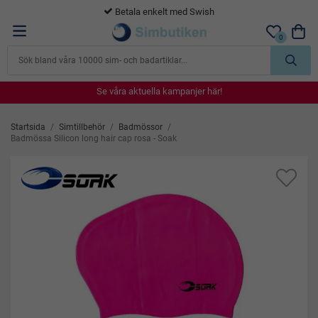
365 dagars öppet köp
0
Se våra aktuella kampanjer här!
Se våra aktuella kampanjer här!
Se våra aktuella kampanjer här!
Se våra aktuella kampanjer här!
Se våra aktuella kampanjer här!
Startsida
/
Simtillbehör
/
Badmössor
/
Badmössa Silicon long hair cap rosa - Soak