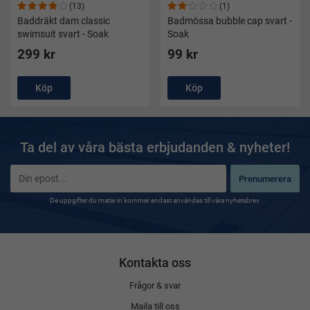
(13)
(1)
Baddräkt dam classic
Badmössa bubble cap svart -
swimsuit svart - Soak
Soak
299 kr
99 kr
Köp
Köp
Ta del av våra bästa erbjudanden & nyheter!
Prenumerera
De uppgifter du matar in kommer endast användas till våra nyhetsbrev.
Kontakta oss
Frågor & svar
Maila till oss