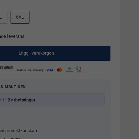
L
6XL
nde leverans
Lägg i varukorgen
 SIMBUTIKEN
m 1–2 arbetsdagar
d produktkunskap