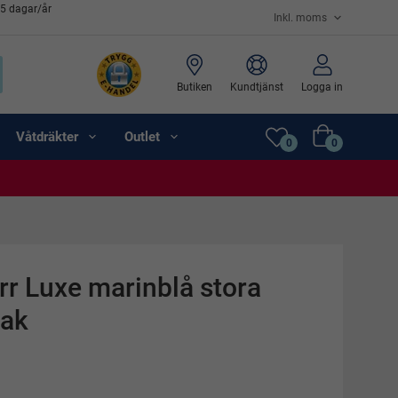
65 dagar/år
Butiken
Kundtjänst
Logga in
Våtdräkter
Outlet
0
0
rr Luxe marinblå stora
oak