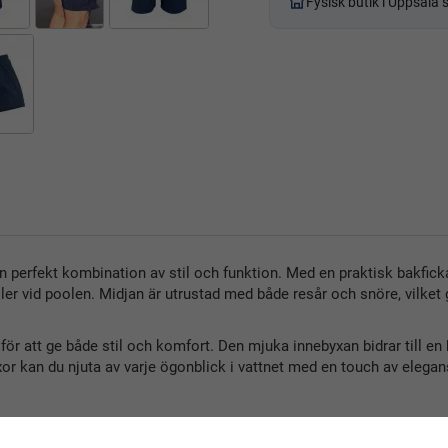
Fysisk butik i Uppsala
n perfekt kombination av stil och funktion. Med en praktisk bakfick
ller vid poolen. Midjan är utrustad med både resår och snöre, vilket 
för att ge både stil och komfort. Den mjuka innebyxan bidrar till e
or kan du njuta av varje ögonblick i vattnet med en touch av elegan