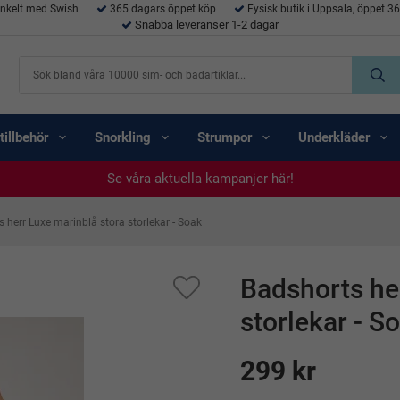
enkelt med Swish
365 dagars öppet köp
Fysisk butik i Uppsala, öppet 3
Snabba leveranser 1-2 dagar
tillbehör
Snorkling
Strumpor
Underkläder
Se våra aktuella kampanjer här!
Se våra aktuella kampanjer här!
Se våra aktuella kampanjer här!
Se våra aktuella kampanjer här!
Se våra aktuella kampanjer här!
 herr Luxe marinblå stora storlekar - Soak
Badshorts he
storlekar - S
299 kr