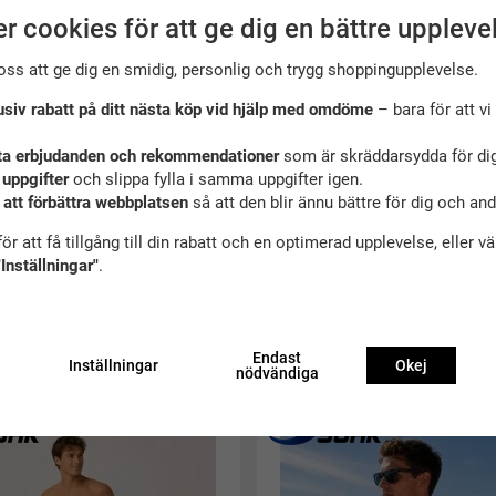
r cookies för att ge dig en bättre uppleve
oss att ge dig en smidig, personlig och trygg shoppingupplevelse.
usiv rabatt på ditt nästa köp vid hjälp med omdöme
– bara för att vi 
ta erbjudanden och rekommendationer
som är skräddarsydda för dig
 uppgifter
och slippa fylla i samma uppgifter igen.
 att förbättra webbplatsen
så att den blir ännu bättre för dig och an
ör att få tillgång till din rabatt och en optimerad upplevelse, eller v
"Inställningar"
.
Endast
ekommenderade tillbehör till denna produ
Inställningar
Okej
nödvändiga