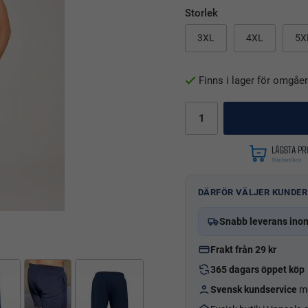
Storlek
3XL
4XL
5X
Finns i lager för omgåe
DÄRFÖR VÄLJER KUNDER
Snabb leverans ino
Frakt från 29 kr
365 dagars öppet köp
Svensk kundservice
me