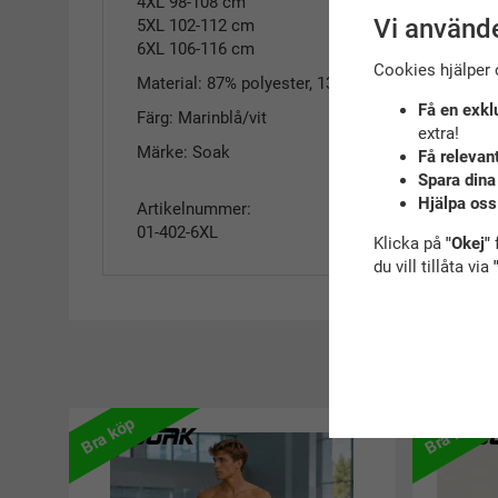
4XL 98-108 cm
Vi använde
5XL 102-112 cm
6XL 106-116 cm
Cookies hjälper 
Material: 87% polyester, 13 % elastan
Få en exkl
Färg: Marinblå/vit
extra!
Märke: Soak
Få relevan
Spara dina
Hjälpa oss
Artikelnummer:
01-402-6XL
Klicka på
"Okej"
f
du vill tillåta via
R
Bra köp
Bra köp