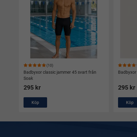
(10)
Badbyxor classic jammer 45 svart från
Badbyxor 
Soak
295 kr
295 kr
Köp
Köp