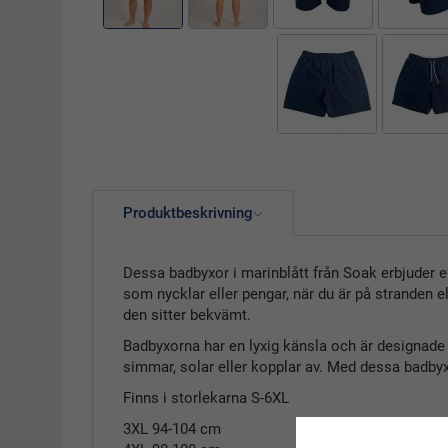
Produktbeskrivning
Dessa badbyxor i marinblått från Soak erbjuder e
som nycklar eller pengar, när du är på stranden e
den sitter bekvämt.
Badbyxorna har en lyxig känsla och är designade 
simmar, solar eller kopplar av. Med dessa badbyx
Finns i storlekarna S-6XL
3XL 94-104 cm