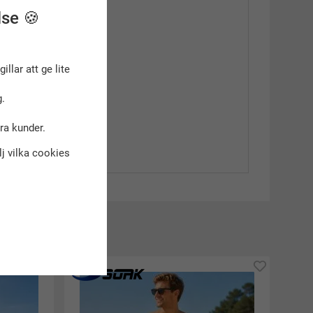
lse 🍪
gillar att ge lite
.
dra kunder.
älj vilka cookies
kt