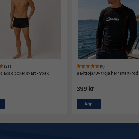
(21)
(9)
classic boxer svart - Soak
Badtröja/Uv tröja herr svart/röd
399 kr
Köp