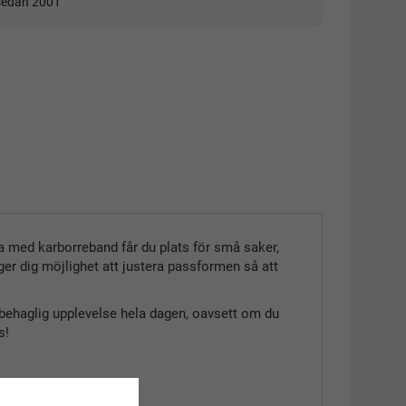
 sedan 2001
a med karborreband får du plats för små saker,
ger dig möjlighet att justera passformen så att
n behaglig upplevelse hela dagen, oavsett om du
s!