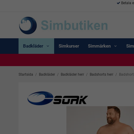
Betala 
Badkläder
Simkurser
Simmärken
Sim
Startsida
/
Badkläder
/
Badkläder herr
/
Badshorts herr
/
Badshorts