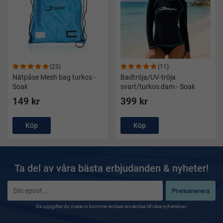
(23)
(11)
Nätpåse Mesh bag turkos -
Badtröja/UV-tröja
Soak
svart/turkos dam - Soak
149 kr
399 kr
Köp
Köp
Ta del av våra bästa erbjudanden & nyheter!
Prenumerera
De uppgifter du matar in kommer endast användas till våra nyhetsbrev.