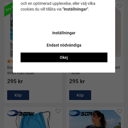
och en optimerad upplevelse, eller välj vilka
Bra köp
Bra köp
cookies du vill tillåta via
"Inställningar"
.
Inställningar
Endast nödvändiga
Okej
(10)
(21)
Badbyxor classic jammer 45
Badbyxor classic boxer svart
svart från Soak
- Soak
295 kr
295 kr
Köp
Köp