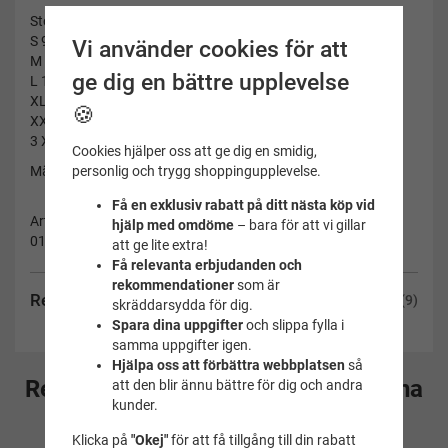
Storlek bröst
S 94 cm
Vi använder cookies för att
M 98 cm
ge dig en bättre upplevelse
L 103 cm
XL 109 cm
🍪
XXL 115 cm
3 XL 121 cm
Cookies hjälper oss att ge dig en smidig,
personlig och trygg shoppingupplevelse.
Märke: Soak
Få en exklusiv rabatt på ditt nästa köp vid
Artikelnummer:
hjälp med omdöme
– bara för att vi gillar
01-550-S
att ge lite extra!
Få relevanta erbjudanden och
rekommendationer
som är
Recensioner
(9)
skräddarsydda för dig.
Spara dina uppgifter
och slippa fylla i
samma uppgifter igen.
Hjälpa oss att förbättra webbplatsen
så
Rekommenderade tillbehör till denna
att den blir ännu bättre för dig och andra
kunder.
produkt
Klicka på
"Okej"
för att få tillgång till din rabatt