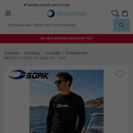
365 dagars öppet köp
0
Se våra aktuella kampanjer här!
Se våra aktuella kampanjer här!
Se våra aktuella kampanjer här!
Se våra aktuella kampanjer här!
Se våra aktuella kampanjer här!
Startsida
/
Snorkling
/
Uv kläder
/
Uv-kläder herr
/
Badtröja/Uv tröja herr svart/röd - Soak