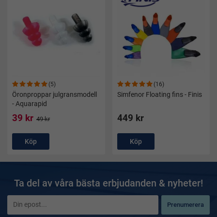
(5)
(16)
Öronproppar julgransmodell
Simfenor Floating fins - Finis
- Aquarapid
39 kr
449 kr
49 kr
Köp
Köp
Ta del av våra bästa erbjudanden & nyheter!
Prenumerera