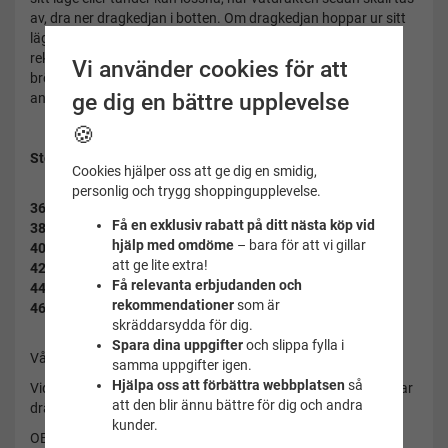
av, dra ner dragkedjan i botten. Om dragkedjan hoppar ur sitt
läge eller några tänder lossnar räknas det inte som en
reklamation. Hjälp varandra. Yttermaterialet som finns på
Vi använder cookies för att
bröst och rygg(gummeringen) är känsligare jämfört med det
ge dig en bättre upplevelse
andra tyget och skall undvikas att dras i.
🍪
Storlekstabell för våtdräkten, alla mått i cm.
Cookies hjälper oss att ge dig en smidig,
Längd: Bröst: Midja: Höft:
personlig och trygg shoppingupplevelse.
36 S
165-167 74-79 58-63 80-86
Få en exklusiv rabatt på ditt nästa köp vid
38 M
167-170 78-83 62-67 84-98
hjälp med omdöme
– bara för att vi gillar
40 L
170-173 82-87 66-71 88-93
att ge lite extra!
42 XL
173-176 86-91 70-75 92-97
Få relevanta erbjudanden och
44 XXL
176-180 90-96 74-79 96-101
rekommendationer
som är
46 3 XL
180-183 95-100 78-83 99-104
skräddarsydda för dig.
Spara dina uppgifter
och slippa fylla i
Våtdräkten är endast till för privat bruk
samma uppgifter igen.
Hjälpa oss att förbättra webbplatsen
så
Vid köp läs igenom manualen/instruktionerna innan du provar
att den blir ännu bättre för dig och andra
dräkten.
kunder.
OBS!