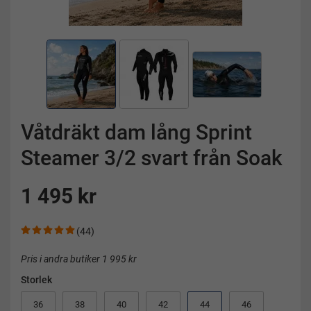
Våtdräkt dam lång Sprint
Steamer 3/2 svart från Soak
1 495 kr
(44)
Pris i andra butiker 1 995 kr
Storlek
36
38
40
42
44
46