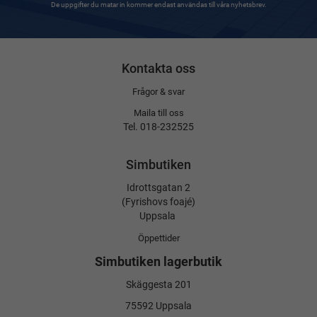
De uppgifter du matar in kommer endast användas till våra nyhetsbrev.
Kontakta oss
Frågor & svar
Maila till oss
Tel. 018-232525
Simbutiken
Idrottsgatan 2
(Fyrishovs foajé)
Uppsala
Öppettider
Simbutiken lagerbutik
Skäggesta 201
75592 Uppsala