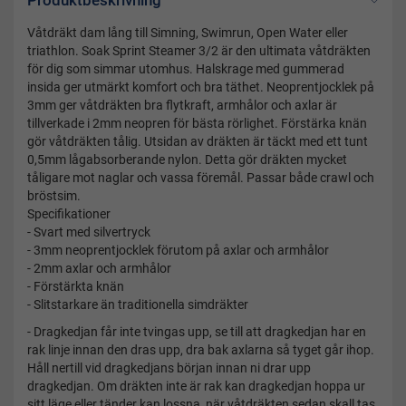
Produktbeskrivning
Våtdräkt dam lång till Simning, Swimrun, Open Water eller
triathlon. Soak Sprint Steamer 3/2 är den ultimata våtdräkten
för dig som simmar utomhus. Halskrage med gummerad
insida ger utmärkt komfort och bra täthet. Neoprentjocklek på
3mm ger våtdräkten bra flytkraft, armhålor och axlar är
tillverkade i 2mm neopren för bästa rörlighet. Förstärka knän
gör våtdräkten tålig. Utsidan av dräkten är täckt med ett tunt
0,5mm lågabsorberande nylon. Detta gör dräkten mycket
tåligare mot naglar och vassa föremål. Passar både crawl och
bröstsim.
Specifikationer
- Svart med silvertryck
- 3mm neoprentjocklek förutom på axlar och armhålor
- 2mm axlar och armhålor
- Förstärkta knän
- Slitstarkare än traditionella simdräkter
- Dragkedjan får inte tvingas upp, se till att dragkedjan har en
rak linje innan den dras upp, dra bak axlarna så tyget går ihop.
Håll nertill vid dragkedjans början innan ni drar upp
dragkedjan. Om dräkten inte är rak kan dragkedjan hoppa ur
sitt läge eller tänder kan lossna, när våtdräkten sedan skall tas