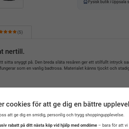
Fysisk butik i Uppsala
(5)
 nertill.
att sitta snyggt på. Den breda släta resåren ger ett stilfullt intryck
 fungerar som en vanlig badtrosa. Materialet känns tjockt och stadi
r cookies för att ge dig en bättre uppleve
oss att ge dig en smidig, personlig och trygg shoppingupplevelse.
usiv rabatt på ditt nästa köp vid hjälp med omdöme
– bara för att vi 