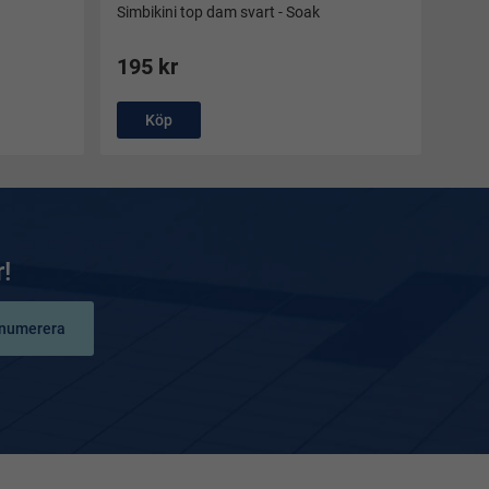
Simbikini top dam svart - Soak
195 kr
Köp
!
numerera