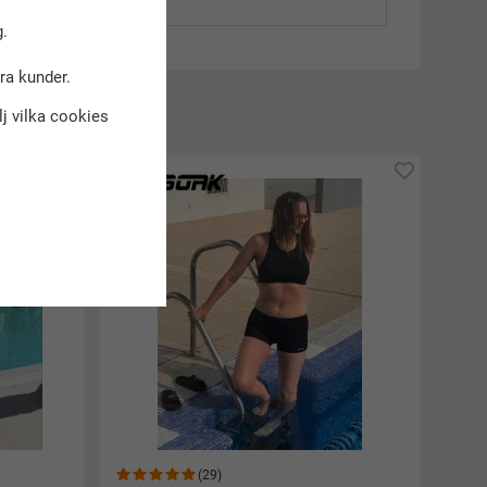
.
dra kunder.
kt
älj vilka cookies
(29)