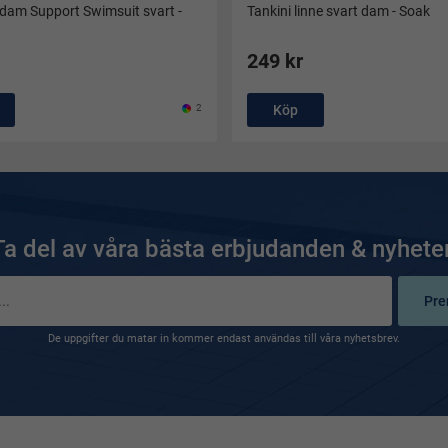
dam Support Swimsuit svart -
Tankini linne svart dam - Soak
249 kr
2
Köp
Ta del av våra bästa erbjudanden & nyheter
Pre
De uppgifter du matar in kommer endast användas till våra nyhetsbrev.