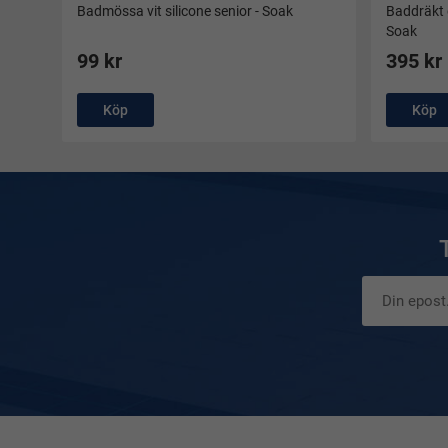
Badmössa vit silicone senior - Soak
Baddräkt 
Soak
99 kr
395 kr
Köp
Köp