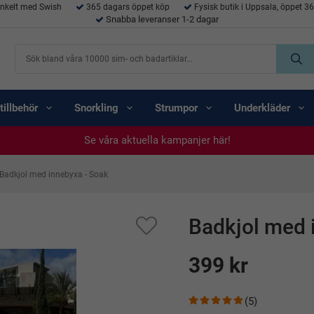
enkelt med Swish
365 dagars öppet köp
Fysisk butik i Uppsala, öppet 3
Snabba leveranser 1-2 dagar
tillbehör
Snorkling
Strumpor
Underkläder
Se våra aktuella kampanjer här!
Se våra aktuella kampanjer här!
Se våra aktuella kampanjer här!
Se våra aktuella kampanjer här!
Se våra aktuella kampanjer här!
Badkjol med innebyxa - Soak
Badkjol med 
399 kr
(5)