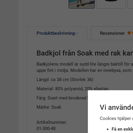
Produktbeskrivning
Recensioner
Badkjol från Soak med rak kant
Badkjolens modell är sydd lite längre baktill för 
uppe fint i midja. Modellen har en innebyxa, som
Längd: ca 38 cm (Storlek 36)
Material: 80% polyamid, 20% elastan.
Färg: Svart med broderad logga vänster nedkant.
Vi använde
Märke: Soak
Cookies hjälper 
Artikelnummer:
01-300-48
Få en exkl