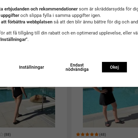
ta erbjudanden och rekommendationer
som är skräddarsydda för dig
 uppgifter
och slippa fylla i samma uppgifter igen.
 att förbättra webbplatsen
så att den blir ännu bättre för dig och an
ekommenderade tillbehör till denna produ
ör att få tillgång till din rabatt och en optimerad upplevelse, eller v
"Inställningar"
.
as
Endast
Inställningar
Okej
nödvändiga
(88)
(48)