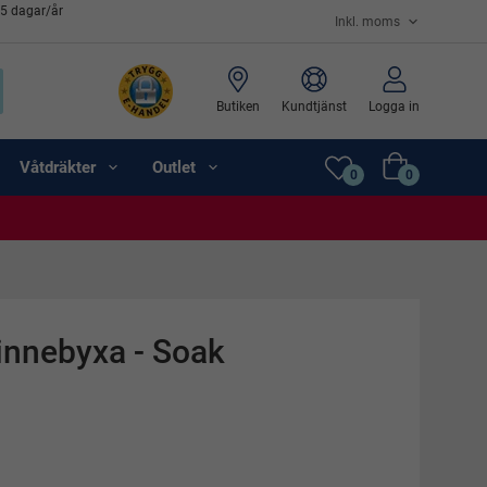
65 dagar/år
Butiken
Kundtjänst
Logga in
Våtdräkter
Outlet
0
0
innebyxa - Soak