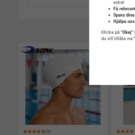
extra!
Få relevan
Spara dina
Hjälpa oss
R
Klicka på
"Okej"
f
du vill tillåta via
Rekommender
(3)