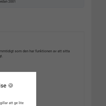
 sedan 2001
 sammtidigt som den har funktionen av att sitta
gt.
lse 🍪
gillar att ge lite