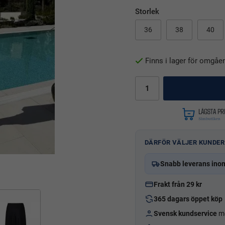
Storlek
36
38
40
Finns i lager för omgåe
DÄRFÖR VÄLJER KUNDER
Snabb leverans ino
Frakt från 29 kr
365 dagars öppet köp
Svensk kundservice
me