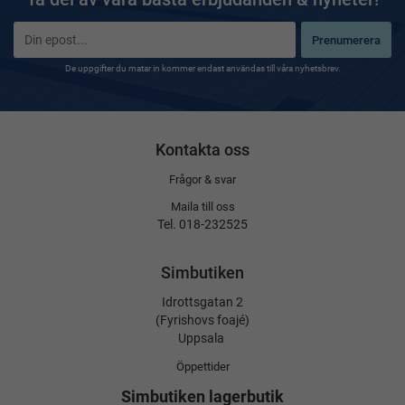
Prenumerera
De uppgifter du matar in kommer endast användas till våra nyhetsbrev.
Kontakta oss
Frågor & svar
Maila till oss
Tel. 018-232525
Simbutiken
Idrottsgatan 2
(Fyrishovs foajé)
Uppsala
Öppettider
Simbutiken lagerbutik