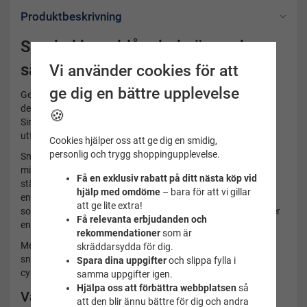
Produktbeskrivning
Snorkel barn blå – bekväm och
säker snorkel från Soak
Vi använder cookies för att
ge dig en bättre upplevelse
Ge ditt barn en trygg och rolig start på snorkeläventyret med
denna blå
snorkel för barn
från Soak – ett populärt val hos
🍪
Simbutiken! Perfekt för alla nyfikna små upptäckare som vill
utforska livet under ytan med komfort och säkerhet.
Cookies hjälper oss att ge dig en smidig,
personlig och trygg shoppingupplevelse.
Snorkeln är utrustad med en smart vågbrytare i toppen som
minimerar risken att vatten rinner ner i röret vid vågor eller
Få en exklusiv rabatt på ditt nästa köp vid
stänk. I botten finns en effektiv envägsventil som gör det
hjälp med omdöme
– bara för att vi gillar
enkelt att blåsa ut vatten som kommit in – perfekt för barn
att ge lite extra!
som är nya inom snorkling. Den mjuka bettskenan i silikon ger
Få relevanta erbjudanden och
en behaglig känsla i munnen, även vid längre snorkelstunder.
rekommendationer
som är
Med en justerbar snorkelhållare och smidigt knäppfäste kan
skräddarsydda för dig.
snorkeln enkelt anpassas i höjdled för att sitta perfekt med
Spara dina uppgifter
och slippa fylla i
cyklopet.
samma uppgifter igen.
Hjälpa oss att förbättra webbplatsen
så
Varför välja snorkel barn från Soak?
att den blir ännu bättre för dig och andra