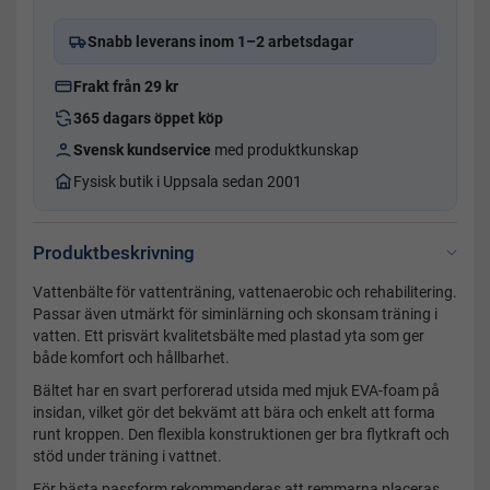
Snabb leverans inom 1–2 arbetsdagar
Frakt från 29 kr
365 dagars öppet köp
Svensk kundservice
med produktkunskap
Fysisk butik i Uppsala sedan 2001
Produktbeskrivning
Vattenbälte för vattenträning, vattenaerobic och rehabilitering.
Passar även utmärkt för siminlärning och skonsam träning i
vatten. Ett prisvärt kvalitetsbälte med plastad yta som ger
både komfort och hållbarhet.
Bältet har en svart perforerad utsida med mjuk EVA-foam på
insidan, vilket gör det bekvämt att bära och enkelt att forma
runt kroppen. Den flexibla konstruktionen ger bra flytkraft och
stöd under träning i vattnet.
För bästa passform rekommenderas att remmarna placeras