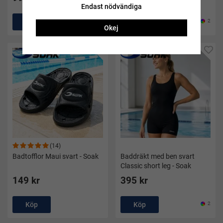
Endast nödvändiga
Köp
Köp
2
Okej
(14)
Badtofflor Maui svart - Soak
Baddräkt med ben svart
Classic short leg - Soak
149 kr
395 kr
Köp
Köp
2