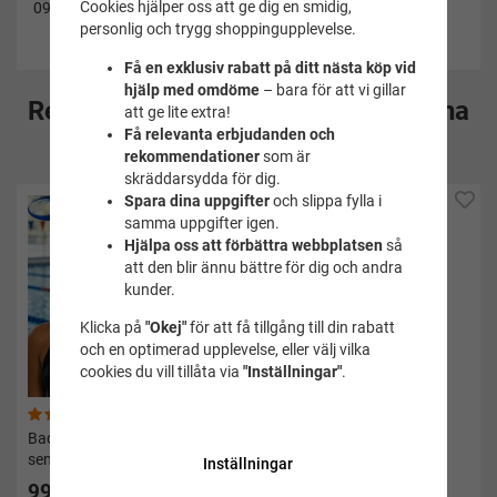
Cookies hjälper oss att ge dig en smidig,
09-032-S
personlig och trygg shoppingupplevelse.
Få en exklusiv rabatt på ditt nästa köp vid
hjälp med omdöme
– bara för att vi gillar
Rekommenderade tillbehör till denna
att ge lite extra!
Få relevanta erbjudanden och
produkt
rekommendationer
som är
skräddarsydda för dig.
Spara dina uppgifter
och slippa fylla i
samma uppgifter igen.
Hjälpa oss att förbättra webbplatsen
så
att den blir ännu bättre för dig och andra
kunder.
Klicka på
"Okej"
för att få tillgång till din rabatt
och en optimerad upplevelse, eller välj vilka
cookies du vill tillåta via
"Inställningar"
.
(19)
(123)
Badmössa svart silicone
Baddräkt med långa ben
senior - Soak
Classic svart - Soak
Inställningar
99 kr
395 kr