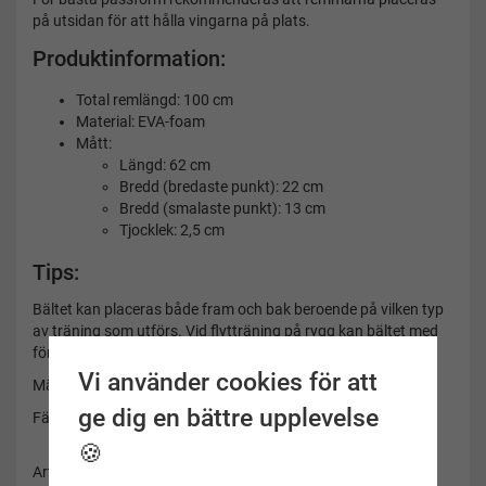
på utsidan för att hålla vingarna på plats.
Produktinformation:
Total remlängd: 100 cm
Material: EVA-foam
Mått:
Längd: 62 cm
Bredd (bredaste punkt): 22 cm
Bredd (smalaste punkt): 13 cm
Tjocklek: 2,5 cm
Tips:
Bältet kan placeras både fram och bak beroende på vilken typ
av träning som utförs. Vid flytträning på rygg kan bältet med
fördel placeras på magen för extra stöd och balans i vattnet.
Vi använder cookies för att
Märke: Soak
ge dig en bättre upplevelse
Färg: Svart
🍪
Artikelnummer: