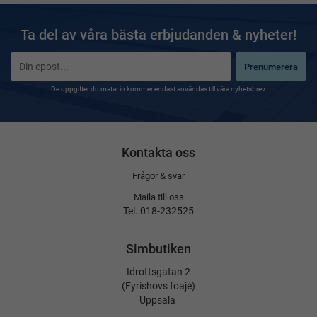
Ta del av våra bästa erbjudanden & nyheter!
Prenumerera
De uppgifter du matar in kommer endast användas till våra nyhetsbrev.
Kontakta oss
Frågor & svar
Maila till oss
Tel. 018-232525
Simbutiken
Idrottsgatan 2
(Fyrishovs foajé)
Uppsala