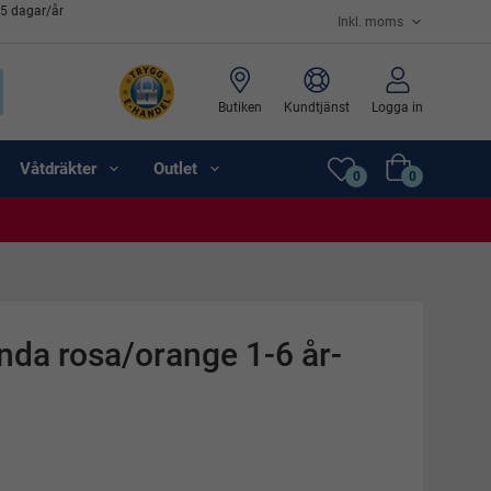
65 dagar/år
Butiken
Kundtjänst
Logga in
Våtdräkter
Outlet
0
0
nda rosa/orange 1-6 år-