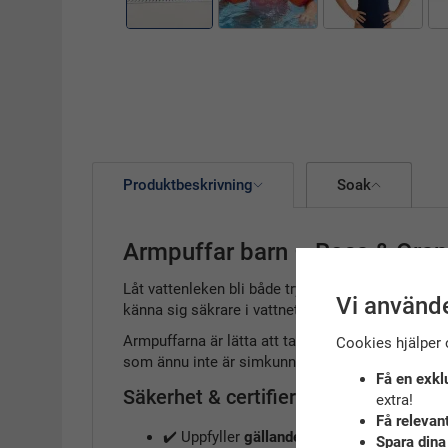
Produktbeskrivning
Soak
Armpuffar barn – Rosa & Oran
Låt vattenleken bli både trygg och rolig med
armp
Vi använde
känna sig säkrare i vattnet under lek och vattenv
Armpuffarna är lätta att ta på, sitter bekvämt ru
Cookies hjälper 
som ännu inte är simkunniga.
Få en exkl
Säkerhet & certifiering
extra!
Få relevan
✔️ Uppfyller
gällande EU-krav (CE-märknin
Spara dina