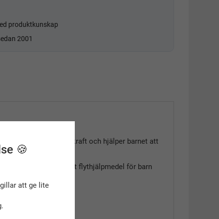
d produktkunskap
 sedan 2001
mpuffar ger stabil flytkraft och hjälper barnet att
lse 🍪
ppet vatten. Ett utmärkt flythjälpmedel för barn
gillar att ge lite
.