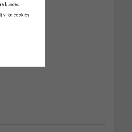
dra kunder.
älj vilka cookies