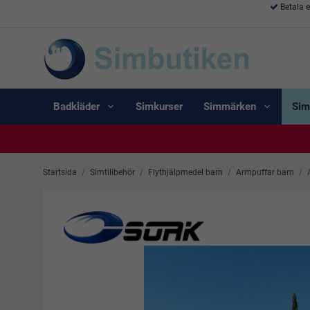
Betala 
Badkläder
Simkurser
Simmärken
Sim
Startsida
/
Simtillbehör
/
Flythjälpmedel barn
/
Armpuffar barn
/