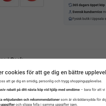
365 dagars öppet köp
Svensk kundservice
me
Fysisk butik i Uppsala
ge | Soak
uffar för barn från Soak
i
rosa och orange
. Dessa klassiska runda ar
r cookies för att ge dig en bättre uppleve
ana.
nt överarmarna och har tydliga färger som syns bra i både pool och ö
oss att ge dig en smidig, personlig och trygg shoppingupplevelse.
usiv rabatt på ditt nästa köp vid hjälp med omdöme
– bara för att vi 
ta erbjudanden och rekommendationer
som är skräddarsydda för dig
g)
för flythjälpmedel till barn
 uppgifter
och slippa fylla i samma uppgifter igen.