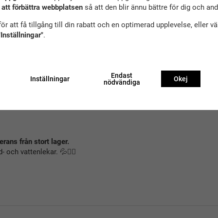
 att förbättra webbplatsen
så att den blir ännu bättre för dig och an
sutrustning
ör att få tillgång till din rabatt och en optimerad upplevelse, eller v
uxen
"Inställningar"
.
öre användning
Endast
 i vattnet
Inställningar
Okej
nödvändiga
barnets armar
rans från stort lager.
 och vattenlekar. 💦🏊‍♀️