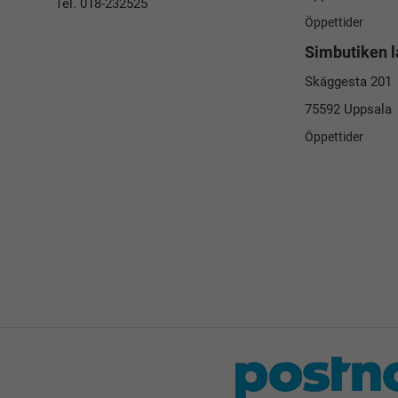
Tel. 018-232525
Öppettider
Simbutiken l
Skäggesta 201
75592 Uppsala
Öppettider