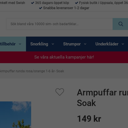
enkelt med Swish
365 dagars öppet köp
Fysisk butik i Uppsala, öppet 3
Snabba leveranser 1-2 dagar
tillbehör
Snorkling
Strumpor
Underkläder
Se våra aktuella kampanjer här!
Se våra aktuella kampanjer här!
Se våra aktuella kampanjer här!
Se våra aktuella kampanjer här!
Se våra aktuella kampanjer här!
Armpuffar runda rosa/orange 1-6 år- Soak
Armpuffar ru
Soak
149 kr