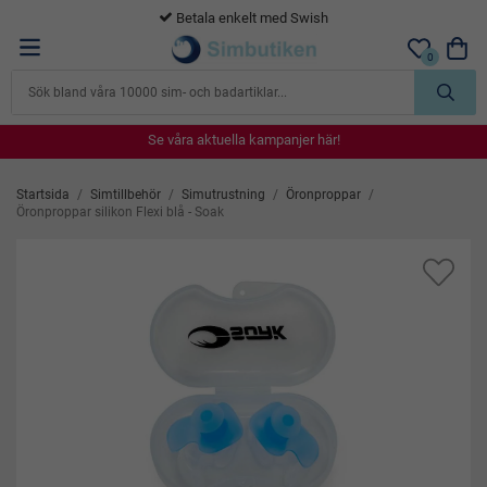
365 dagars öppet köp
0
Se våra aktuella kampanjer här!
Se våra aktuella kampanjer här!
Se våra aktuella kampanjer här!
Se våra aktuella kampanjer här!
Se våra aktuella kampanjer här!
Startsida
/
Simtillbehör
/
Simutrustning
/
Öronproppar
/
Öronproppar silikon Flexi blå - Soak