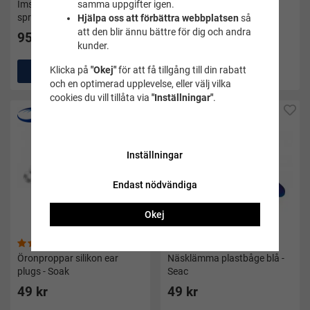
Imskyddsmedel/antifog
Näsklämma - Soak
samma uppgifter igen.
spray - Soak
Hjälpa oss att förbättra webbplatsen
så
att den blir ännu bättre för dig och andra
95 kr
49 kr
kunder.
Klicka på
"Okej"
för att få tillgång till din rabatt
Köp
Köp
och en optimerad upplevelse, eller välj vilka
cookies du vill tillåta via
"Inställningar"
.
Inställningar
Endast nödvändiga
Okej
(17)
(10)
Öronproppar silikon ear
Näsklämma plastbåge blå -
plugs - Soak
Seac
49 kr
49 kr