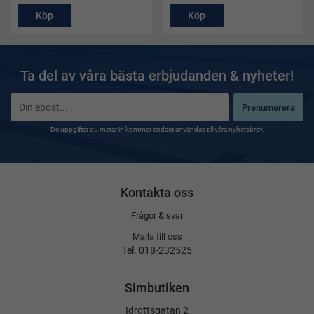
Köp
Köp
Ta del av våra bästa erbjudanden & nyheter!
Prenumerera
De uppgifter du matar in kommer endast användas till våra nyhetsbrev.
Kontakta oss
Frågor & svar
Maila till oss
Tel. 018-232525
Simbutiken
Idrottsgatan 2