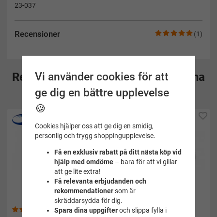
23-037
Recensioner
(1)
Vi använder cookies för att
Rekommenderade tillbehör till denna
ge dig en bättre upplevelse
produkt
🍪
Cookies hjälper oss att ge dig en smidig,
personlig och trygg shoppingupplevelse.
Få en exklusiv rabatt på ditt nästa köp vid
hjälp med omdöme
– bara för att vi gillar
att ge lite extra!
Få relevanta erbjudanden och
rekommendationer
som är
skräddarsydda för dig.
(105)
(31)
Spara dina uppgifter
och slippa fylla i