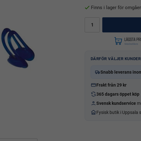
Finns i lager för omgåe
DÄRFÖR VÄLJER KUNDER
Snabb leverans ino
Frakt från 29 kr
365 dagars öppet köp
Svensk kundservice
me
Fysisk butik i Uppsala