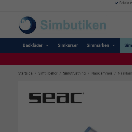
Betala 
Badkläder
Simkurser
Simmärken
Sim
Startsida
/
Simtillbehör
/
Simutrustning
/
Näsklämmor
/
Näsklämm