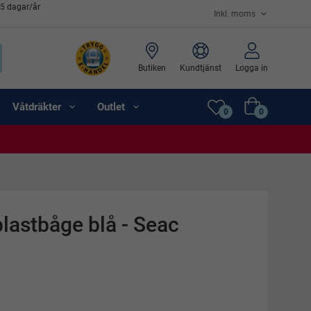
65 dagar/år
Butiken
Kundtjänst
Logga in
Våtdräkter
Outlet
0
0
astbåge blå - Seac