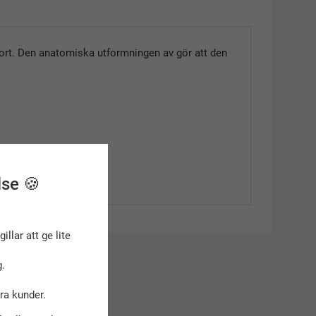
ort. Den anatomiska utformningen av gör att den
lse 🍪
gillar att ge lite
kt
.
dra kunder.