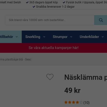
enkelt med Swish
365 dagars öppet köp
Fysisk butik i Uppsala, öppet 3
Snabba leveranser 1-2 dagar
tillbehör
Snorkling
Strumpor
Underkläder
Se våra aktuella kampanjer här!
Se våra aktuella kampanjer här!
Se våra aktuella kampanjer här!
Se våra aktuella kampanjer här!
Se våra aktuella kampanjer här!
a plastbåge blå - Seac
Näsklämma pl
49 kr
(10)