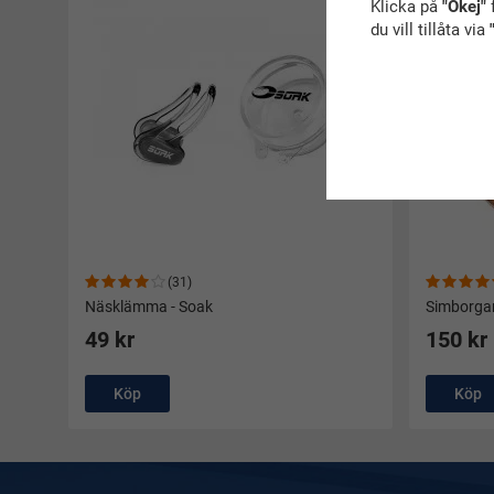
Klicka på
"Okej"
f
du vill tillåta via
(31)
Näsklämma - Soak
Simborga
49 kr
150 kr
Köp
Köp