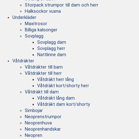
Storpack strumpor till dam och herr
Halksockor vuxna
Underkläder
Maxitrosor
Billiga kalsonger
Sovplagg
Sovplagg dam
Sovplagg herr
Nattlinne dam
Våtdräkter
Våtdräkter till barn
Våtdräkter till herr
Våtdräkt herr lång
Våtdräkt kort/shorty herr
Våtdräkt till dam
Våtdräkt lång dam
Våtdräkt dam kort/shorty
Simbojar
Neoprenstrumpor
Neoprenhuva
Neoprenhandskar
Neopren