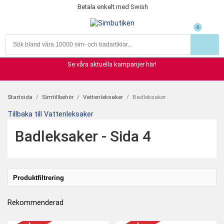
Betala enkelt med Swish
365 dagars öppet köp
Fysisk butik i Uppsala, öppet 365 dagar/år
0
Snabba leveranser 1-2 dagar
Se våra aktuella kampanjer här!
Startsida
/
Simtillbehör
/
Vattenleksaker
/
Badleksaker
Tillbaka till Vattenleksaker
Badleksaker
- Sida 4
Produktfiltrering