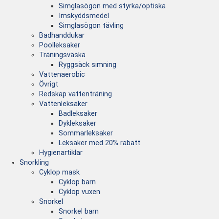
Simglasögon med styrka/optiska
Imskyddsmedel
Simglasögon tävling
Badhanddukar
Poolleksaker
Träningsväska
Ryggsäck simning
Vattenaerobic
Övrigt
Redskap vattenträning
Vattenleksaker
Badleksaker
Dykleksaker
Sommarleksaker
Leksaker med 20% rabatt
Hygienartiklar
Snorkling
Cyklop mask
Cyklop barn
Cyklop vuxen
Snorkel
Snorkel barn