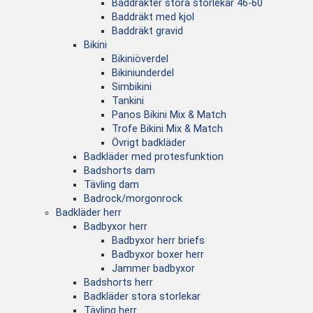
Baddräkter stora storlekar 46-60
Baddräkt med kjol
Baddräkt gravid
Bikini
Bikiniöverdel
Bikiniunderdel
Simbikini
Tankini
Panos Bikini Mix & Match
Trofe Bikini Mix & Match
Övrigt badkläder
Badkläder med protesfunktion
Badshorts dam
Tävling dam
Badrock/morgonrock
Badkläder herr
Badbyxor herr
Badbyxor herr briefs
Badbyxor boxer herr
Jammer badbyxor
Badshorts herr
Badkläder stora storlekar
Tävling herr