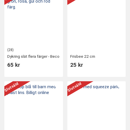
(28)
Dykring slät flera färger - Beco
Frisbee 22 cm
65 kr
25 kr
Slutsåld
Slutsåld