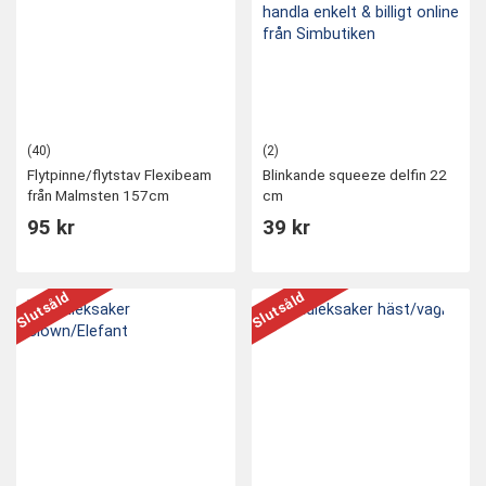
(40)
(2)
Flytpinne/flytstav Flexibeam
Blinkande squeeze delfin 22
från Malmsten 157cm
cm
95 kr
39 kr
Slutsåld
Slutsåld