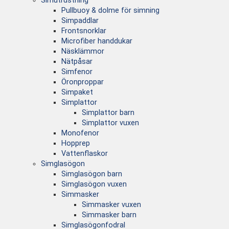
Simutrustning
Pullbuoy & dolme för simning
Simpaddlar
Frontsnorklar
Microfiber handdukar
Näsklämmor
Nätpåsar
Simfenor
Öronproppar
Simpaket
Simplattor
Simplattor barn
Simplattor vuxen
Monofenor
Hopprep
Vattenflaskor
Simglasögon
Simglasögon barn
Simglasögon vuxen
Simmasker
Simmasker vuxen
Simmasker barn
Simglasögonfodral