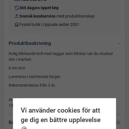
365 dagars öppet köp
Svensk kundservice
med produktkunskap
Fysisk butik i Uppsala sedan 2001
Produktbeskrivning
Rolig blinkande boll med taggar som blinkar när du studsar
den i marken.
6 cm stor.
Levereras i osorterade färger.
Rekommenderas från 3 år.
Artikelnummer:
13.5563
Vi använder cookies för att
ge dig en bättre upplevelse
Recensioner
(2)