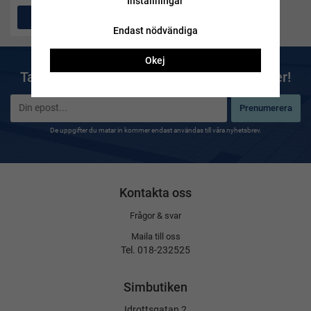
Inställningar
Köp
Endast nödvändiga
Okej
Ta del av våra bästa erbjudanden & nyheter!
Prenumerera
De uppgifter du matar in kommer endast användas till våra nyhetsbrev.
Kontakta oss
Frågor & svar
Maila till oss
Tel. 018-232525
Simbutiken
Idrottsgatan 2