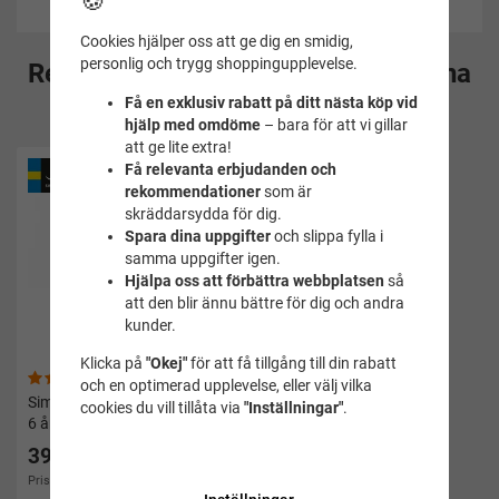
🍪
Cookies hjälper oss att ge dig en smidig,
personlig och trygg shoppingupplevelse.
Rekommenderade tillbehör till denna
Få en exklusiv rabatt på ditt nästa köp vid
produkt
hjälp med omdöme
– bara för att vi gillar
att ge lite extra!
Få relevanta erbjudanden och
rekommendationer
som är
skräddarsydda för dig.
Spara dina uppgifter
och slippa fylla i
samma uppgifter igen.
Hjälpa oss att förbättra webbplatsen
så
att den blir ännu bättre för dig och andra
kunder.
Klicka på
"Okej"
för att få tillgång till din rabatt
(14)
och en optimerad upplevelse, eller välj vilka
Simväst Pippi i söderhavet 3-
cookies du vill tillåta via
"Inställningar"
.
6 år
399 kr
Pris i andra butiker 469 kr