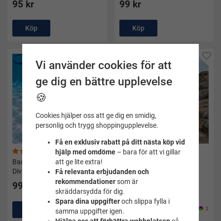
95 kr
99 kr
Köp
Köp
Vi använder cookies för att
ge dig en bättre upplevelse
🍪
Cookies hjälper oss att ge dig en smidig,
personlig och trygg shoppingupplevelse.
Få en exklusiv rabatt på ditt nästa köp vid
(5)
(2)
hjälp med omdöme
– bara för att vi gillar
Badleksaker - Dykleksaker
Badskor barn rosa Alex -
att ge lite extra!
Diving disc 6 st - Soak
Soak
Få relevanta erbjudanden och
rekommendationer
som är
99 kr
149 kr
skräddarsydda för dig.
Spara dina uppgifter
och slippa fylla i
Köp
Köp
2
samma uppgifter igen.