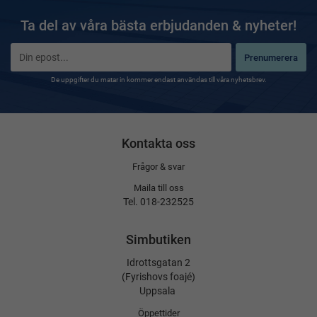
Ta del av våra bästa erbjudanden & nyheter!
Prenumerera
De uppgifter du matar in kommer endast användas till våra nyhetsbrev.
Kontakta oss
Frågor & svar
Maila till oss
Tel. 018-232525
Simbutiken
Idrottsgatan 2
(Fyrishovs foajé)
Uppsala
Öppettider