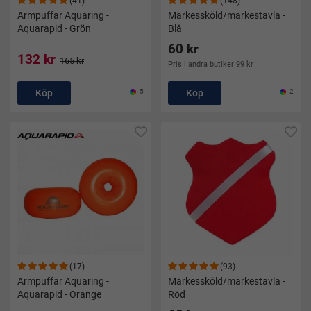
(41)
(148)
Armpuffar Aquaring -
Märkessköld/märkestavla -
Aquarapid - Grön
Blå
60 kr
132 kr
165 kr
Pris i andra butiker 99 kr
Köp
5
Köp
2
(17)
(93)
Armpuffar Aquaring -
Märkessköld/märkestavla -
Aquarapid - Orange
Röd