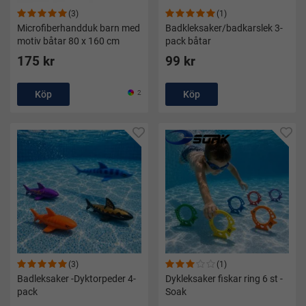
(3)
(1)
Microfiberhandduk barn med
Badkleksaker/badkarslek 3-
motiv båtar 80 x 160 cm
pack båtar
175 kr
99 kr
Köp
2
Köp
(3)
(1)
Badleksaker -Dyktorpeder 4-
Dykleksaker fiskar ring 6 st -
pack
Soak