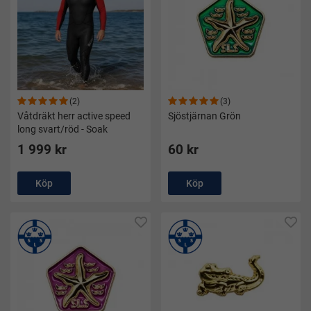
(2)
(3)
Våtdräkt herr active speed
Sjöstjärnan Grön
long svart/röd - Soak
1 999 kr
60 kr
Köp
Köp