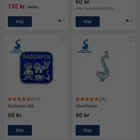
60 kr
132 kr
165 kr
Pris i andra butiker 99 kr
Köp
5
Köp
2
(111)
(75)
Baddaren blå
Silverfisken
60 kr
60 kr
Köp
Köp