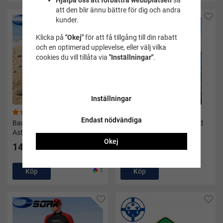
Hjälpa oss att förbättra webbplatsen
så
att den blir ännu bättre för dig och andra
kunder.
Klicka på
"Okej"
för att få tillgång till din rabatt
och en optimerad upplevelse, eller välj vilka
cookies du vill tillåta via
"Inställningar"
.
Inställningar
(4)
Endast nödvändiga
Badskor/aquashoe barn blå
Våtdräkt dam active speed
Aston - Soak
turkos/svart - Soak
Okej
149 kr
1 999 kr
Köp
2
Köp