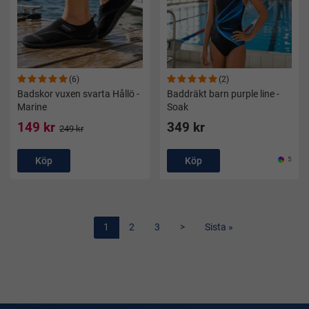
(6)
(2)
Badskor vuxen svarta Hållö -
Baddräkt barn purple line -
Marine
Soak
149 kr
349 kr
249 kr
Köp
Köp
5
1
2
3
>
Sista »