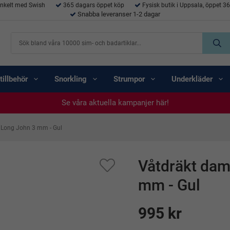
enkelt med Swish
365 dagars öppet köp
Fysisk butik i Uppsala, öppet 3
Snabba leveranser 1-2 dagar
tillbehör
Snorkling
Strumpor
Underkläder
Se våra aktuella kampanjer här!
Se våra aktuella kampanjer här!
Se våra aktuella kampanjer här!
Se våra aktuella kampanjer här!
Se våra aktuella kampanjer här!
 Long John 3 mm - Gul
Våtdräkt dam
mm - Gul
995 kr