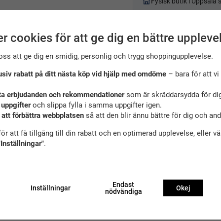
Fysisk butik i Uppsala
r cookies för att ge dig en bättre uppleve
oss att ge dig en smidig, personlig och trygg shoppingupplevelse.
usiv rabatt på ditt nästa köp vid hjälp med omdöme
– bara för att vi 
ekta sommarvåtdräkten när man behöver lite extra värme. Titanium2
räkten. X-flex super stretch neopren över axelpartierna för bästa ko
ta erbjudanden och rekommendationer
som är skräddarsydda för dig
 uppgifter
och slippa fylla i samma uppgifter igen.
 att förbättra webbplatsen
så att den blir ännu bättre för dig och an
 cm midja
ör att få tillgång till din rabatt och en optimerad upplevelse, eller v
"Inställningar"
.
, fiske, vattenskoter, segling och mycket mer!
Endast
Inställningar
Okej
nödvändiga