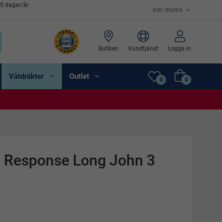
65 dagar/år
Butiken
Kundtjänst
Logga in
Våtdräkter
Outlet
0
0
 Response Long John 3