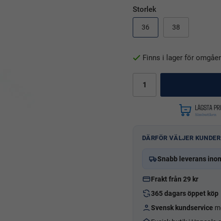
Storlek
36
38
Finns i lager för omgåe
DÄRFÖR VÄLJER KUNDER
Snabb leverans ino
Frakt från 29 kr
365 dagars öppet köp
Svensk kundservice
me