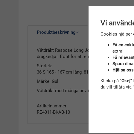
Vi använde
Produktbeskrivning
Cookies hjälper 
Få en exkl
Våtdräkt Respose Long John från GUL är den perf
extra!
dragkedja i front för att enkelt komma i och ur d
Få relevan
Spara dina
Storlek:
Hjälpa oss
36 S 165 - 167 cm lång, 81 - 86 cm bröst, 61 - 66
Klicka på
"Okej"
f
Märke: Gul
du vill tillåta via
Våtdräkt med många anvädningsområden, simining
Artikelnummer:
RE4311-BKAB-10