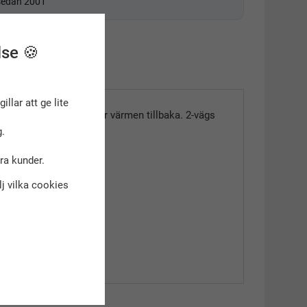
 sedan 2001
lse 🍪
gillar att ge lite
 lager som reflekterar värmen tillbaka. 2-vägs
mfort.
.
dra kunder.
älj vilka cookies