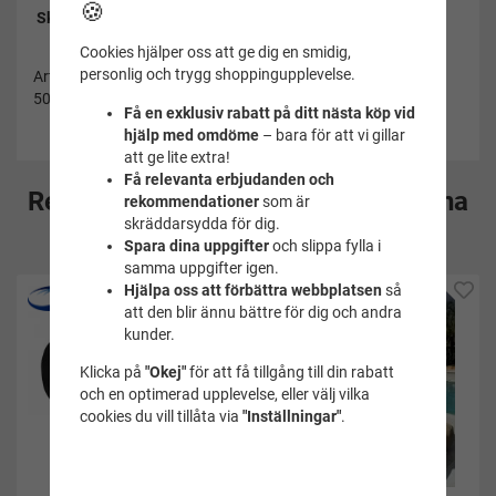
🍪
Skötselråd:
Se bifogad länk
Cookies hjälper oss att ge dig en smidig,
personlig och trygg shoppingupplevelse.
Artikelnummer:
5007151-580-38
Få en exklusiv rabatt på ditt nästa köp vid
hjälp med omdöme
– bara för att vi gillar
att ge lite extra!
Få relevanta erbjudanden och
Rekommenderade tillbehör till denna
rekommendationer
som är
skräddarsydda för dig.
produkt
Spara dina uppgifter
och slippa fylla i
samma uppgifter igen.
Hjälpa oss att förbättra webbplatsen
så
att den blir ännu bättre för dig och andra
kunder.
Klicka på
"Okej"
för att få tillgång till din rabatt
och en optimerad upplevelse, eller välj vilka
cookies du vill tillåta via
"Inställningar"
.