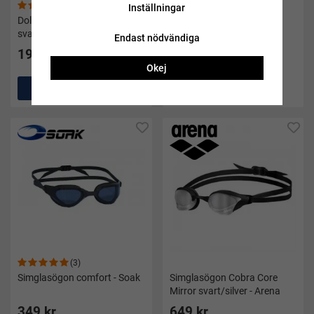
(32)
(13)
Inställningar
Dolme Foam pull buoy II
Baddräkt dam classic
svart från Soak
swimsuit svart - Soak
Endast nödvändiga
199 kr
299 kr
Okej
Köp
Köp
(3)
Simglasögon comfort - Soak
Simglasögon Cobra Core
Mirror svart/silver - Arena
349 kr
649 kr