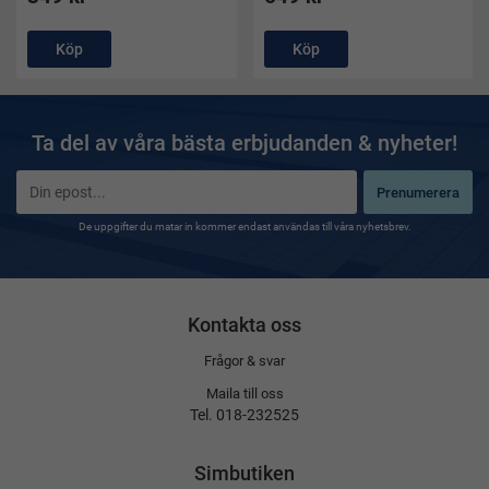
Köp
Köp
Ta del av våra bästa erbjudanden & nyheter!
Prenumerera
De uppgifter du matar in kommer endast användas till våra nyhetsbrev.
Kontakta oss
Frågor & svar
Maila till oss
Tel. 018-232525
Simbutiken