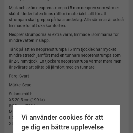
Mjuk och skön neoprenstrumpa i 5 mm neopren som värmer
skönt. Under foten finns räfflor i materialet, allt för att
strumpan skall greppa på hala underlag. Alla sömmar är också
limmade för att öka komforten.
Neoprenstrumporna är extra varm, limmade i sömmarna för
mindre vatten insläpp.
Tänk på att en neoprenstrumpa i 5 mm tjocklek har mycket
mindre stretch jämfört med en tunnare neoprenstrumpa som
är 2-3 mm tjock. En tjockare neoprenstrupa värmer mera men
är svårare att sätta på jämfört med en tunnare.
Färg: Svart
Märke: Seac
Sulans mått:
XS 20,5 cm (199 kr)
S 23 cm (399 kr)
M 24 cm (399 kr)
Vi använder cookies för att
L 26 cm (399 kr)
XL 27 cm (399 kr)
ge dig en bättre upplevelse