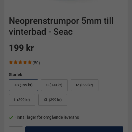
Neoprenstrumpor 5mm till
vinterbad - Seac
199 kr
(50)
Storlek
XS (199 kr)
S (399 kr)
M (399 kr)
L (399 kr)
XL (399 kr)
Finns i lager för omgående leverans