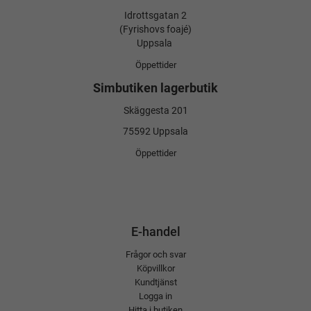
Idrottsgatan 2
(Fyrishovs foajé)
Uppsala
Öppettider
Simbutiken lagerbutik
Skäggesta 201
75592 Uppsala
Öppettider
E-handel
Frågor och svar
Köpvillkor
Kundtjänst
Logga in
Hitta i butiken