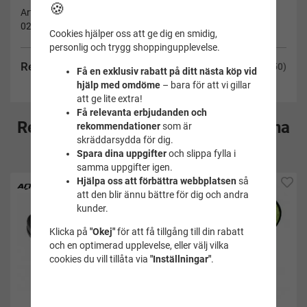
🍪
Artikelnummer:
0210017064025A
Cookies hjälper oss att ge dig en smidig,
personlig och trygg shoppingupplevelse.
Recensioner
(50)
Få en exklusiv rabatt på ditt nästa köp vid
hjälp med omdöme
– bara för att vi gillar
att ge lite extra!
Få relevanta erbjudanden och
Rekommenderade tillbehör till denna
rekommendationer
som är
skräddarsydda för dig.
produkt
Spara dina uppgifter
och slippa fylla i
samma uppgifter igen.
Hjälpa oss att förbättra webbplatsen
så
att den blir ännu bättre för dig och andra
kunder.
Klicka på
"Okej"
för att få tillgång till din rabatt
och en optimerad upplevelse, eller välj vilka
cookies du vill tillåta via
"Inställningar"
.