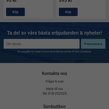
95 kr
395 kr
Köp
Köp
Ta del av våra bästa erbjudanden & nyheter!
Prenumerera
De uppgifter du matar in kommer endast användas till våra nyhetsbrev.
Kontakta oss
Frågor & svar
Maila till oss
Tel. 018-232525
Simbutiken