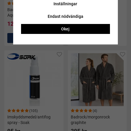
(50)
(47)
Inställningar
Badtofflor Gabo svart -
Badstrumpor neosocks
Aquarapid
limefärgade
Endast nödvändiga
127 kr
95 kr
159 kr
Okej
Köp
Köp
(105)
(4)
Imskyddsmedel/antifog
Badrock/morgonrock
spray - Soak
graphite