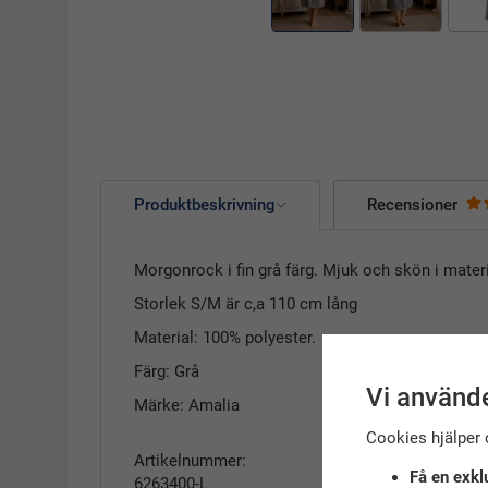
Produktbeskrivning
Recensioner
Morgonrock i fin grå färg. Mjuk och skön i mater
Storlek S/M är c,a 110 cm lång
Material: 100% polyester.
Färg: Grå
Vi använde
Märke: Amalia
Cookies hjälper 
Artikelnummer:
Få en exkl
6263400-L