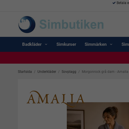
Betala 
Badkläder
Simkurser
Simmärken
Sim
Startsida
/
Underkläder
/
Sovplagg
/
Morgonrock grå dam - Amalia