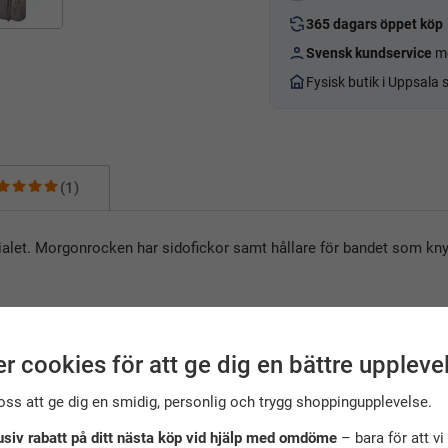
365 dagars öppet köp
Svensk kundservice
me
Fysisk butik i Uppsala
(1)
ialet. Morgonrocken har sidofickor samt hållare för bandet som kny
r cookies för att ge dig en bättre uppleve
oss att ge dig en smidig, personlig och trygg shoppingupplevelse.
usiv rabatt på ditt nästa köp vid hjälp med omdöme
– bara för att vi 