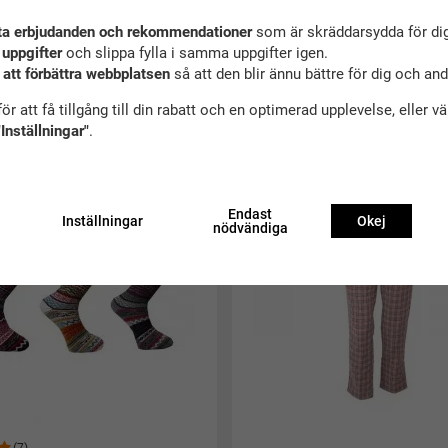
ta erbjudanden och rekommendationer
som är skräddarsydda för dig
 uppgifter
och slippa fylla i samma uppgifter igen.
 att förbättra webbplatsen
så att den blir ännu bättre för dig och an
ör att få tillgång till din rabatt och en optimerad upplevelse, eller v
ekommenderade tillbehör till denna produ
"Inställningar"
.
Endast
Inställningar
Okej
nödvändiga