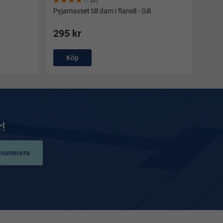
(2)
Pyjamasset till dam i flanell - Gill
295 kr
Köp
!
numerera