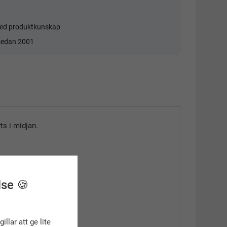
d produktkunskap
 sedan 2001
ts i midjan.
lse 🍪
gillar att ge lite