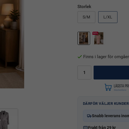
Storlek
S/M
L/XL
50%
Finns i lager för omgåe
DÄRFÖR VÄLJER KUNDER
Snabb leverans ino
Frakt från 29 kr