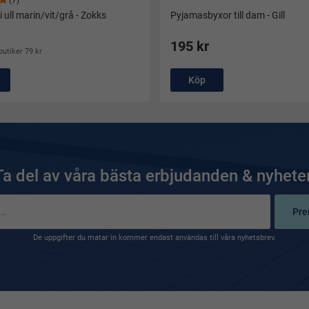
(7)
 ull marin/vit/grå - Zokks
Pyjamasbyxor till dam - Gill
195 kr
butiker 79 kr
Köp
Ta del av våra bästa erbjudanden & nyheter
Pre
De uppgifter du matar in kommer endast användas till våra nyhetsbrev.