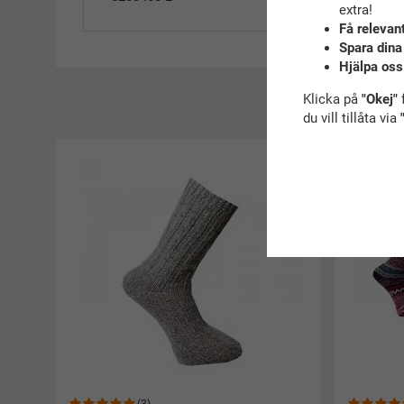
extra!
Få relevan
Spara dina
Hjälpa oss
Klicka på
"Okej"
f
R
du vill tillåta via