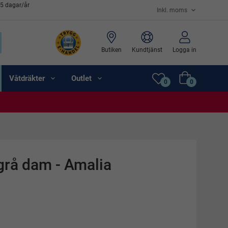
65 dagar/år
Butiken
Kundtjänst
Logga in
Våtdräkter
Outlet
0
0
rå dam - Amalia