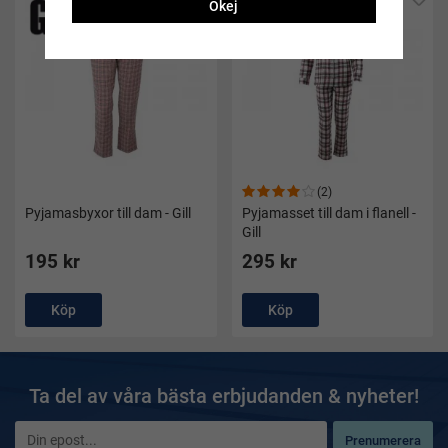
Okej
(2)
Pyjamasbyxor till dam - Gill
Pyjamasset till dam i flanell -
Gill
195 kr
295 kr
Köp
Köp
Ta del av våra bästa erbjudanden & nyheter!
Prenumerera