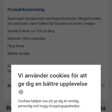
Produktbeskrivning
Supermjuk morgonrock med leopardmönster. Morgonrocken
har sidofickor samt hållare för bandet som knyts i midjan.
Storlek S/M är c,a 110 cm lång
Material: 100% polyester.
Färg: Rosa
Märke: Amalia
Artikelnummer:
6274700-rosa-L/XL
Vi använder cookies för att
ge dig en bättre upplevelse
Recensioner
(1)
🍪
Cookies hjälper oss att ge dig en smidig,
personlig och trygg shoppingupplevelse.
Rekommenderade tillbehör till denna