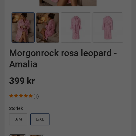
Morgonrock rosa leopard -
Amalia
399 kr
(1)
Storlek
S/M
L/XL