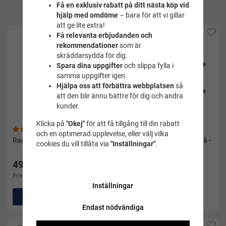
Få en exklusiv rabatt på ditt nästa köp vid
produkt
hjälp med omdöme
– bara för att vi gillar
att ge lite extra!
Få relevanta erbjudanden och
rekommendationer
som är
skräddarsydda för dig.
Spara dina uppgifter
och slippa fylla i
samma uppgifter igen.
Hjälpa oss att förbättra webbplatsen
så
att den blir ännu bättre för dig och andra
kunder.
Klicka på
"Okej"
för att få tillgång till din rabatt
(3)
(7)
och en optimerad upplevelse, eller välj vilka
Raggsocka grå vuxen - Zokks
Strumpor i ull marin/vit/grå -
cookies du vill tillåta via
"Inställningar"
.
Zokks
49 kr
49 kr
Pris i andra butiker 69 kr
Pris i andra butiker 79 kr
Inställningar
Köp
Köp
Endast nödvändiga