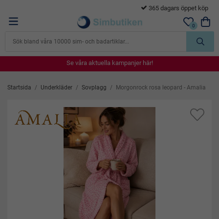
365 dagars öppet köp
…
0
Se våra aktuella kampanjer här!
Se våra aktuella kampanjer här!
Se våra aktuella kampanjer här!
Se våra aktuella kampanjer här!
Se våra aktuella kampanjer här!
Startsida
/
Underkläder
/
Sovplagg
/
Morgonrock rosa leopard - Amalia