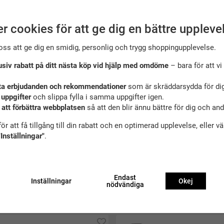
r cookies för att ge dig en bättre uppleve
oss att ge dig en smidig, personlig och trygg shoppingupplevelse.
usiv rabatt på ditt nästa köp vid hjälp med omdöme
– bara för att vi 
ta erbjudanden och rekommendationer
som är skräddarsydda för dig
 uppgifter
och slippa fylla i samma uppgifter igen.
 att förbättra webbplatsen
så att den blir ännu bättre för dig och an
ör att få tillgång till din rabatt och en optimerad upplevelse, eller v
"Inställningar"
.
Endast
Inställningar
Okej
nödvändiga
ekommenderade tillbehör till denna produ