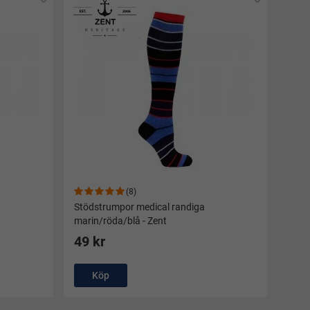
(8)
Stödstrumpor medical randiga
marin/röda/blå - Zent
49 kr
Köp