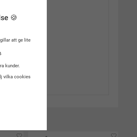
lse 🍪
gillar att ge lite
.
dra kunder.
älj vilka cookies
kt