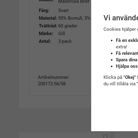
Maxitrosa brief
Färg:
Svart
Vi använde
Material:
95% Bomull, 5% elastane
Tvättråd:
60 grader
Cookies hjälper 
Märke:
Gill
Få en exkl
Antal:
3-pack
extra!
Få relevan
Spara dina
Hjälpa oss
Klicka på
"Okej"
f
Artikelnummer:
du vill tillåta via
200172-56/58
R