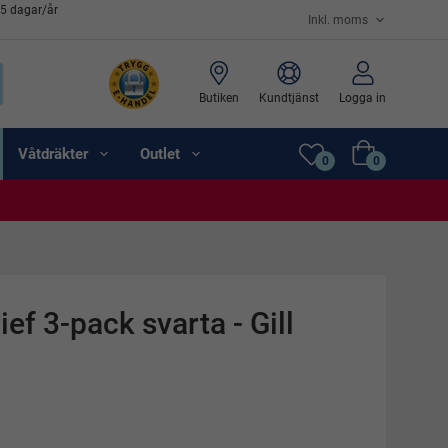
65 dagar/år
Butiken
Kundtjänst
Logga in
Våtdräkter
Outlet
0
0
ef 3-pack svarta - Gill