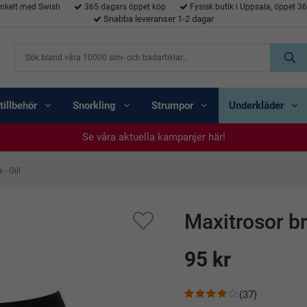
enkelt med Swish
365 dagars öppet köp
Fysisk butik i Uppsala, öppet 3
Snabba leveranser 1-2 dagar
tillbehör
Snorkling
Strumpor
Underkläder
Se våra aktuella kampanjer här!
Se våra aktuella kampanjer här!
Se våra aktuella kampanjer här!
Se våra aktuella kampanjer här!
Se våra aktuella kampanjer här!
- Gill
Maxitrosor bri
95 kr
(37)