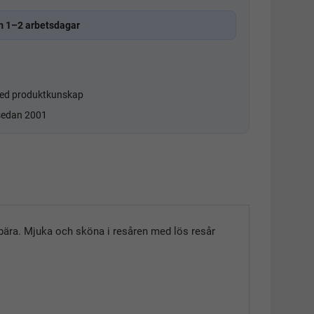
m 1–2 arbetsdagar
d produktkunskap
 sedan 2001
bära. Mjuka och sköna i resåren med lös resår