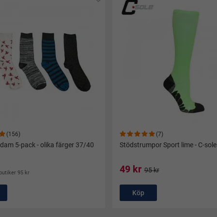
(156)
(7)
dam 5-pack - olika färger 37/40
Stödstrumpor Sport lime - C-sole
49 kr
95 kr
butiker 95 kr
Köp