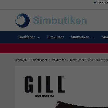
Betala 
Badkläder
Simkurser
Simmärken
Sim
Startsida
/
Underkläder
/
Maxitrosor
/
Maxitrosor brief 3-pack svarta 