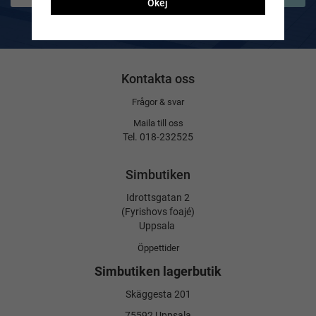
Okej
De uppgifter du matar in kommer endast användas till våra nyhetsbrev.
Kontakta oss
Frågor & svar
Maila till oss
Tel. 018-232525
Simbutiken
Idrottsgatan 2
(Fyrishovs foajé)
Uppsala
Öppettider
Simbutiken lagerbutik
Skäggesta 201
75592 Uppsala