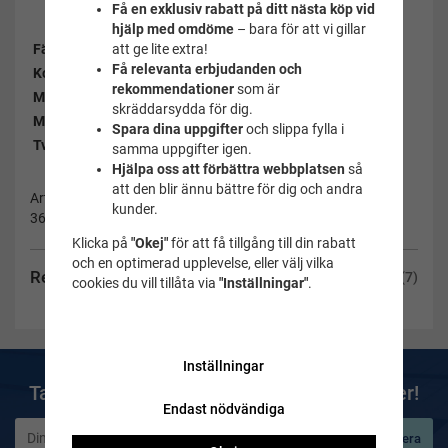
Få en exklusiv rabatt på ditt nästa köp vid
hjälp med omdöme
– bara för att vi gillar
att ge lite extra!
Färg:
Grön
Få relevanta erbjudanden och
Kompression:
11-14 mmHG
rekommendationer
som är
Material:
20% Bomull, 73% Polyamid, 7% Elastan
skräddarsydda för dig.
Märke:
C-Sole
Spara dina uppgifter
och slippa fylla i
Tvättråd:
40 grader
samma uppgifter igen.
Hjälpa oss att förbättra webbplatsen
så
att den blir ännu bättre för dig och andra
Artikelnummer:
kunder.
366-lime-35/38
Klicka på
"Okej"
för att få tillgång till din rabatt
och en optimerad upplevelse, eller välj vilka
Recensioner
(7)
cookies du vill tillåta via
"Inställningar"
.
Inställningar
Ta del av våra bästa erbjudanden & nyheter!
Endast nödvändiga
Prenumerera