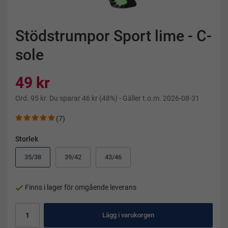
Stödstrumpor Sport lime - C-
sole
49 kr
Ord.
95 kr
. Du sparar
46 kr
(
48
%)
- Gäller t.o.m. 2026-08-31
(7)
Storlek
35/38
39/42
43/46
Finns i lager för omgående leverans
Lägg i varukorgen