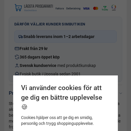
DÄRFÖR VÄLJER KUNDER SIMBUTIKEN
Snabb leverans inom 1–2 arbetsdagar
Frakt från 29 kr
365 dagars öppet köp
Svensk kundservice
med produktkunskap
Fysisk butik i Uppsala sedan 2001
Vi använder cookies för att
Produktbeskrivning
ge dig en bättre upplevelse
Stödstruma sport i cool limegrön färg passar dig som vill vara
🍪
aktiv och få lite mera stöd. Stödstruman förebygger svullna
ben, förbättrar blodcirkulationen och lindrar trötta ben. Denna
Cookies hjälper oss att ge dig en smidig,
modell har en höger respektive vänster fot samt en dämpande
personlig och trygg shoppingupplevelse.
frottesula. Modellen finns i flera färger.